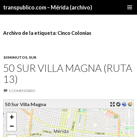
transpublico.com – Mérida (archivo)
SALTAR
MENÚ
AL
PRINCI
CONTENIDO
Archivo de la etiqueta: Cinco Colonias
10 MINUTOS
,
SUR
50 SUR VILLA MAGNA (RUTA
13)
1 COMENTARIO
50 Sur Villa Magna
+
−