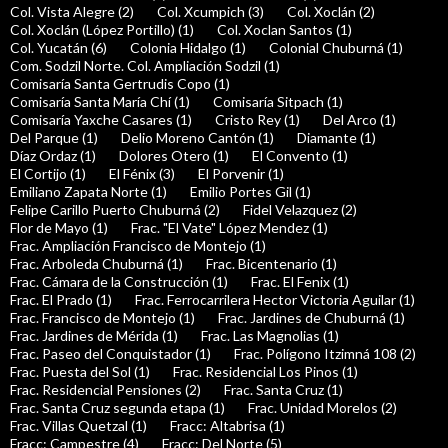
Col. Vista Alegre (2)
Col. Xcumpich (3)
Col. Xoclán (2)
Col. Xoclán (López Portillo) (1)
Col. Xoclan Santos (1)
Col. Yucatán (6)
Colonia Hidalgo (1)
Colonial Chuburná (1)
Com. Sodzil Norte. Col. Ampliación Sodzil (1)
Comisaría Santa Gertrudis Copo (1)
Comisaría Santa María Chí (1)
Comisaría Sitpach (1)
Comisaría Yaxche Casares (1)
Cristo Rey (1)
Del Arco (1)
Del Parque (1)
Delio Moreno Cantón (1)
Diamante (1)
Díaz Ordaz (1)
Dolores Otero (1)
El Convento (1)
El Cortijo (1)
El Fénix (3)
El Porvenir (1)
Emiliano Zapata Norte (1)
Emilio Portes Gil (1)
Felipe Carillo Puerto Chuburná (2)
Fidel Velazquez (2)
Flor de Mayo (1)
Frac. "El Vate" López Mendez (1)
Frac. Ampliación Francisco de Montejo (1)
Frac. Arboleda Chuburná (1)
Frac. Bicentenario (1)
Frac. Cámara de la Construcción (1)
Frac. El Fenix (1)
Frac. El Prado (1)
Frac. Ferrocarrilera Hector Victoria Aguilar (1)
Frac. Francisco de Montejo (1)
Frac. Jardines de Chuburná (1)
Frac. Jardines de Mérida (1)
Frac. Las Magnolias (1)
Frac. Paseo del Conquistador (1)
Frac. Polígono Itzimná 108 (2)
Frac. Puesta del Sol (1)
Frac. Residencial Los Pinos (1)
Frac. Residencial Pensiones (2)
Frac. Santa Cruz (1)
Frac. Santa Cruz segunda etapa (1)
Frac. Unidad Morelos (2)
Frac. Villas Quetzal (1)
Fracc: Altabrisa (1)
Fracc: Campestre (4)
Fracc: Del Norte (5)