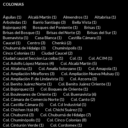
COLONIAS
Águilas (1)
Alcalá Martín (1)
Almendros (1)
Altabrisa (1)
Arboledas (1)
Barrio Santiago (3)
Bella Vista (1)
Bojorquez (4)
Bosques del Poniente (1)
Brisas (1)
Brisas del Bosque (1)
Brisas del Norte (2)
Brisas del Sur (1)
Buenavista (1)
Casa Blanca (1)
Castilla Cámara (1)
Caucel (1)
Centro (3)
Chenkú (2)
Chuburná de Hidalgo (3)
Chuminópolis (1)
Cinco Colonias (1)
Ciudad Caucel (2)
Ciudad caucel Seccion La ceiba (1)
Col. (1)
Col. ACIM (1)
Col. Adolfo López Mateos (4)
Col. Alcalá Martín (5)
Col. Altabrisa (1)
Col. Amalia Solorzano (1)
Col. Amapola (1)
Col. Ampliación Miraflores (3)
Col. Ampliación Nueva Mulsay (1)
Col. Ampliación P. de Lindavista (1)
Col. Azcorra (3)
Col. Benito Juárez Norte (1)
Col. Benito Juárez Oriente (1)
Col. Bojorquez (1)
Col. Boques de Oriente (1)
Col. Boulevares de Oriente (1)
Col. Buenavista (6)
Col. Cámara de Comercio Norte (1)
Col. Canto (2)
Col. Castilla Cámara (5)
Col. Cd Industrial (1)
Col. Chichen Itzá (4)
Col. Chichí Suárez (1)
Col. Chuburná (3)
Col. Chuburná de Hidalgo (7)
Col. Chuminópolis (1)
Col. Cinco Colonias (8)
Col. Cinturón Verde (1)
Col. Cordomex (1)