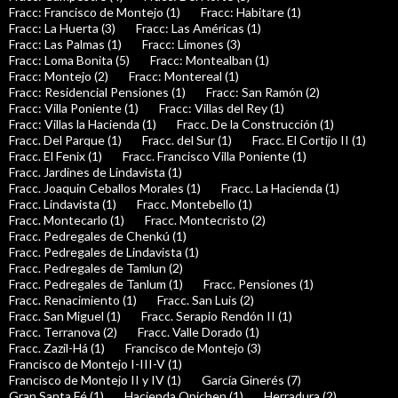
Fracc: Francisco de Montejo (1)
Fracc: Habitare (1)
Fracc: La Huerta (3)
Fracc: Las Américas (1)
Fracc: Las Palmas (1)
Fracc: Limones (3)
Fracc: Loma Bonita (5)
Fracc: Montealban (1)
Fracc: Montejo (2)
Fracc: Montereal (1)
Fracc: Residencial Pensiones (1)
Fracc: San Ramón (2)
Fracc: Villa Poniente (1)
Fracc: Villas del Rey (1)
Fracc: Villas la Hacienda (1)
Fracc. De la Construcción (1)
Fracc. Del Parque (1)
Fracc. del Sur (1)
Fracc. El Cortijo II (1)
Fracc. El Fenix (1)
Fracc. Francisco Villa Poniente (1)
Fracc. Jardines de Lindavista (1)
Fracc. Joaquin Ceballos Morales (1)
Fracc. La Hacienda (1)
Fracc. Lindavista (1)
Fracc. Montebello (1)
Fracc. Montecarlo (1)
Fracc. Montecristo (2)
Fracc. Pedregales de Chenkú (1)
Fracc. Pedregales de Lindavista (1)
Fracc. Pedregales de Tamlun (2)
Fracc. Pedregales de Tanlum (1)
Fracc. Pensiones (1)
Fracc. Renacimiento (1)
Fracc. San Luis (2)
Fracc. San Miguel (1)
Fracc. Serapio Rendón II (1)
Fracc. Terranova (2)
Fracc. Valle Dorado (1)
Fracc. Zazil-Há (1)
Francisco de Montejo (3)
Francisco de Montejo I-III-V (1)
Francisco de Montejo II y IV (1)
García Ginerés (7)
Gran Santa Fé (1)
Hacienda Opichen (1)
Herradura (2)