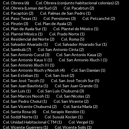
Col. Obrera (6)
Col. Obrera (conjunto habitacional colonias) (2)
Col. Obrera (Lomas del Sur) (2)
Col. Pacabtun (2)
Col. Pacaptún (2)
Col. Palmas de San Pedro (1)
Col. Paso Texas (1)
Col. Pensiones (3)
Col. Petcanché (2)
Col. Pinzón (3)
Col. Plan de Ayala (2)
Col. Plan de Ayala Sur (1)
Col. Plantel de México (1)
Col. Plantel México (1)
Col. Prado Norte (1)
Col. Residencial del Norte (2)
Col. Roma (5)
Col. Salvador Alvarado (1)
Col. Salvador Alvarado Sur (1)
Col. Sambulá (7)
Col. San Antonio Cinta (2)
Col. San Antonio Cucul (3)
Col. San Antonio Kaua (2)
Col. San Antonio Kaua II (1)
Col. San Antonio Xluch I (1)
Col. San Antonio Xluch III (1)
Col. San Antonio Xluch y Nocoh (4)
Col. San Damian (1)
Col. San Esteban (1)
Col. San José (2)
Col. San José Tecoh (1)
Col. San José Tecoh Sur (5)
Col. San Juan Bautista (1)
Col. San Juan Grande (1)
Col. San Luis (1)
Col. San Luis Chuburná (3)
Col. San Marcos Nocoh (1)
Col. San Nicolas (2)
Col. San Pedro Cholul (1)
Col. San Vicente (2)
Col. San Vicente Chuburná (2)
Col. Santa María (2)
Col. Santa Rosa (6)
Col. Serapio Rendón (1)
Col. Sodzil Norte (1)
Col. Susulá Xoclan (1)
Col. Unidad Habitacional CTM (1)
Col. Vergel (1)
Col. Vicente Guerrero (1)
Col. Vicente Solís (1)