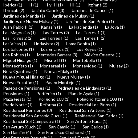
Ibérica (1)
II (1)
II y III (1)
III (1)
Itzimná (2)
Itzincab (2)
Jacinto Canek (3)
Jardines de Caucel (1)
Jardines de Mérida (1)
Jardines de Mulsay (1)
Jardines de Nueva Mulsay (1)
Jardines de San Pedro (1)
Juan Pablo II (1)
Kanasín (1)
La Hacienda (1)
La Joya (1)
Las Magnolias (1)
Las Torres (2)
Las Torres 1 (1)
Las Torres 2 (2)
Las Torres I (1)
Las Torres II (2)
Las Vicas (1)
Lindavista (2)
Loma Bonita (1)
Los balcones (1)
Los Encinos (1)
Los Reyes (1)
Los Robles (1)
Mercedes Barrera (3)
México Oriente (1)
Miguel Hidalgo (1)
Misné II (1)
Montebello (1)
Montecristo (1)
Montereal (1)
Montevideo (1)
Mulsay (2)
Nora Quintana (1)
Nueva Hidalgo (1)
Nueva miguel Hidalgo (1)
Nueva Mulsay (1)
Nuevo Yucatán (1)
Paseo Montejo (1)
Paseos de Pensiones (1)
Pedregales de Lindavista (1)
Pensiones (1)
Periférico (1)
Plan de Ayala (1)
Plaza Fiesta (1)
Polígono 108 (1)
Poligono Itzimná 108 (1)
Prado Norte (1)
Reforma (2)
Residencial Los Pinos (1)
Residencial Pensiones (3)
Residencial San Antonio (1)
Residencial San Antonio Cucul (1)
Residencial San Carlos (1)
Residencial Sol Campestre (1)
San Antonio Kaua (1)
San Arturo Xluch (1)
San Camilo (1)
San Carlos (1)
San Damián (4)
San Francisco Chuburná (1)
San Francisco Porvenir (1)
San José Tecoh (2)