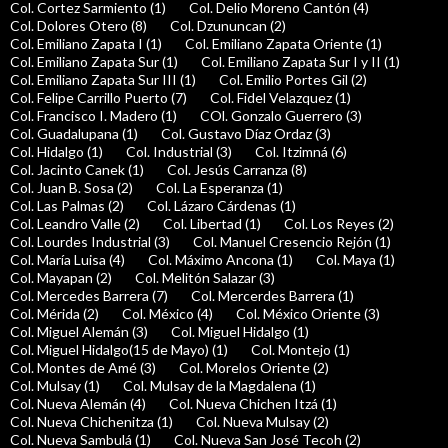
Col. Cortez Sarmiento (1)
Col. Delio Moreno Cantón (4)
Col. Dolores Otero (8)
Col. Dzununcan (2)
Col. Emiliano Zapata I (1)
Col. Emiliano Zapata Oriente (1)
Col. Emiliano Zapata Sur (1)
Col. Emiliano Zapata Sur I y II (1)
Col. Emiliano Zapata Sur III (1)
Col. Emilio Portes Gil (2)
Col. Felipe Carrillo Puerto (7)
Col. Fidel Velazquez (1)
Col. Francisco I. Madero (1)
COl. Gonzalo Guerrero (3)
Col. Guadalupana (1)
Col. Gustavo Díaz Ordaz (3)
Col. Hidalgo (1)
Col. Industrial (3)
Col. Itzimná (6)
Col. Jacinto Canek (1)
Col. Jesús Carranza (8)
Col. Juan B. Sosa (2)
Col. La Esperanza (1)
Col. Las Palmas (2)
Col. Lázaro Cárdenas (1)
Col. Leandro Valle (2)
Col. Libertad (1)
Col. Los Reyes (2)
Col. Lourdes Industrial (3)
Col. Manuel Cresencio Rejón (1)
Col. María Luisa (4)
Col. Máximo Ancona (1)
Col. Maya (1)
Col. Mayapan (2)
Col. Melitón Salazar (3)
Col. Mercedes Barrera (7)
Col. Mercerdes Barrera (1)
Col. Mérida (2)
Col. México (4)
Col. México Oriente (3)
Col. Miguel Alemán (3)
Col. Miguel Hidalgo (1)
Col. Miguel Hidalgo(15 de Mayo) (1)
Col. Montejo (1)
Col. Montes de Amé (3)
Col. Morelos Oriente (2)
Col. Mulsay (1)
Col. Mulsay de la Magdalena (1)
Col. Nueva Alemán (4)
Col. Nueva Chichen Itzá (1)
Col. Nueva Chichenitza (1)
Col. Nueva Mulsay (2)
Col. Nueva Sambulá (1)
Col. Nueva San José Tecoh (2)