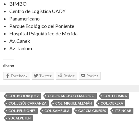
BIMBO
Centro de Logística UADY
Panamericano
Parque Ecológico del Poniente
Hospital Psiquiátrico de Mérida
Av. Canek
Av. Tanlum
Share:
Facebook
Twitter
Reddit
Pocket
COL. BOJORQUEZ
COL. FRANCISCO I. MADERO
COL. ITZIMNÁ
COL. JESÚS CARRANZA
COL. MIGUEL ALEMÁN
COL. OBRERA
COL. PENSIONES
COL. SAMBULÁ
GARCÍA GINERÉS
ITZINCAB
YUCALPETEN