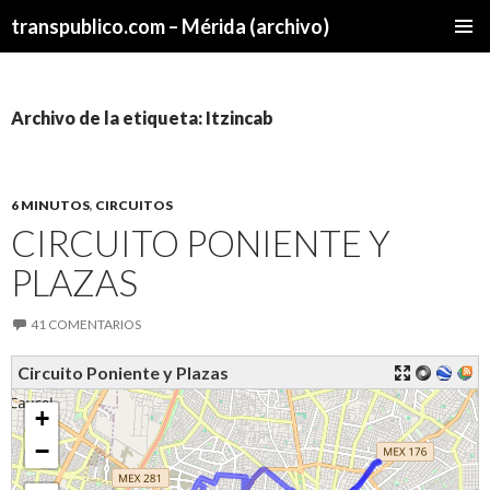
transpublico.com – Mérida (archivo)
SALTAR
MENÚ
AL
PRINCI
CONTENIDO
Archivo de la etiqueta: Itzincab
6 MINUTOS
,
CIRCUITOS
CIRCUITO PONIENTE Y
PLAZAS
41 COMENTARIOS
Circuito Poniente y Plazas
+
−