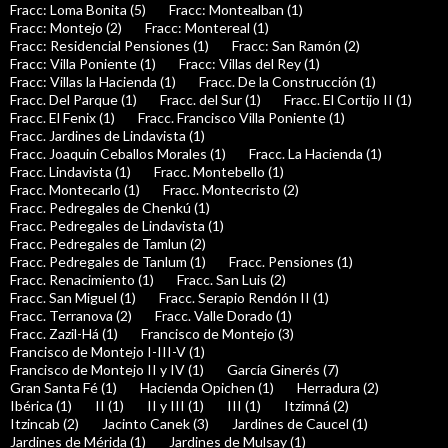
Fracc: Loma Bonita (5)
Fracc: Montealban (1)
Fracc: Montejo (2)
Fracc: Montereal (1)
Fracc: Residencial Pensiones (1)
Fracc: San Ramón (2)
Fracc: Villa Poniente (1)
Fracc: Villas del Rey (1)
Fracc: Villas la Hacienda (1)
Fracc. De la Construcción (1)
Fracc. Del Parque (1)
Fracc. del Sur (1)
Fracc. El Cortijo II (1)
Fracc. El Fenix (1)
Fracc. Francisco Villa Poniente (1)
Fracc. Jardines de Lindavista (1)
Fracc. Joaquin Ceballos Morales (1)
Fracc. La Hacienda (1)
Fracc. Lindavista (1)
Fracc. Montebello (1)
Fracc. Montecarlo (1)
Fracc. Montecristo (2)
Fracc. Pedregales de Chenkú (1)
Fracc. Pedregales de Lindavista (1)
Fracc. Pedregales de Tamlun (2)
Fracc. Pedregales de Tanlum (1)
Fracc. Pensiones (1)
Fracc. Renacimiento (1)
Fracc. San Luis (2)
Fracc. San Miguel (1)
Fracc. Serapio Rendón II (1)
Fracc. Terranova (2)
Fracc. Valle Dorado (1)
Fracc. Zazil-Há (1)
Francisco de Montejo (3)
Francisco de Montejo I-III-V (1)
Francisco de Montejo II y IV (1)
García Ginerés (7)
Gran Santa Fé (1)
Hacienda Opichen (1)
Herradura (2)
Ibérica (1)
II (1)
II y III (1)
III (1)
Itzimná (2)
Itzincab (2)
Jacinto Canek (3)
Jardines de Caucel (1)
Jardines de Mérida (1)
Jardines de Mulsay (1)