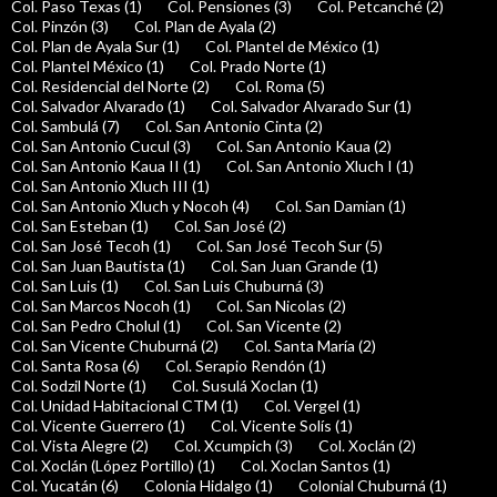
Col. Paso Texas (1)
Col. Pensiones (3)
Col. Petcanché (2)
Col. Pinzón (3)
Col. Plan de Ayala (2)
Col. Plan de Ayala Sur (1)
Col. Plantel de México (1)
Col. Plantel México (1)
Col. Prado Norte (1)
Col. Residencial del Norte (2)
Col. Roma (5)
Col. Salvador Alvarado (1)
Col. Salvador Alvarado Sur (1)
Col. Sambulá (7)
Col. San Antonio Cinta (2)
Col. San Antonio Cucul (3)
Col. San Antonio Kaua (2)
Col. San Antonio Kaua II (1)
Col. San Antonio Xluch I (1)
Col. San Antonio Xluch III (1)
Col. San Antonio Xluch y Nocoh (4)
Col. San Damian (1)
Col. San Esteban (1)
Col. San José (2)
Col. San José Tecoh (1)
Col. San José Tecoh Sur (5)
Col. San Juan Bautista (1)
Col. San Juan Grande (1)
Col. San Luis (1)
Col. San Luis Chuburná (3)
Col. San Marcos Nocoh (1)
Col. San Nicolas (2)
Col. San Pedro Cholul (1)
Col. San Vicente (2)
Col. San Vicente Chuburná (2)
Col. Santa María (2)
Col. Santa Rosa (6)
Col. Serapio Rendón (1)
Col. Sodzil Norte (1)
Col. Susulá Xoclan (1)
Col. Unidad Habitacional CTM (1)
Col. Vergel (1)
Col. Vicente Guerrero (1)
Col. Vicente Solís (1)
Col. Vista Alegre (2)
Col. Xcumpich (3)
Col. Xoclán (2)
Col. Xoclán (López Portillo) (1)
Col. Xoclan Santos (1)
Col. Yucatán (6)
Colonia Hidalgo (1)
Colonial Chuburná (1)