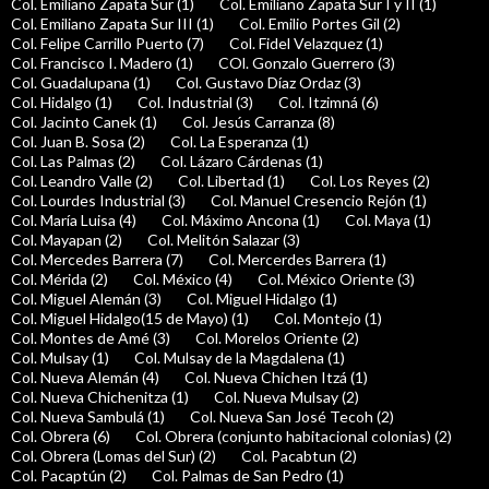
Col. Emiliano Zapata Sur (1)
Col. Emiliano Zapata Sur I y II (1)
Col. Emiliano Zapata Sur III (1)
Col. Emilio Portes Gil (2)
Col. Felipe Carrillo Puerto (7)
Col. Fidel Velazquez (1)
Col. Francisco I. Madero (1)
COl. Gonzalo Guerrero (3)
Col. Guadalupana (1)
Col. Gustavo Díaz Ordaz (3)
Col. Hidalgo (1)
Col. Industrial (3)
Col. Itzimná (6)
Col. Jacinto Canek (1)
Col. Jesús Carranza (8)
Col. Juan B. Sosa (2)
Col. La Esperanza (1)
Col. Las Palmas (2)
Col. Lázaro Cárdenas (1)
Col. Leandro Valle (2)
Col. Libertad (1)
Col. Los Reyes (2)
Col. Lourdes Industrial (3)
Col. Manuel Cresencio Rejón (1)
Col. María Luisa (4)
Col. Máximo Ancona (1)
Col. Maya (1)
Col. Mayapan (2)
Col. Melitón Salazar (3)
Col. Mercedes Barrera (7)
Col. Mercerdes Barrera (1)
Col. Mérida (2)
Col. México (4)
Col. México Oriente (3)
Col. Miguel Alemán (3)
Col. Miguel Hidalgo (1)
Col. Miguel Hidalgo(15 de Mayo) (1)
Col. Montejo (1)
Col. Montes de Amé (3)
Col. Morelos Oriente (2)
Col. Mulsay (1)
Col. Mulsay de la Magdalena (1)
Col. Nueva Alemán (4)
Col. Nueva Chichen Itzá (1)
Col. Nueva Chichenitza (1)
Col. Nueva Mulsay (2)
Col. Nueva Sambulá (1)
Col. Nueva San José Tecoh (2)
Col. Obrera (6)
Col. Obrera (conjunto habitacional colonias) (2)
Col. Obrera (Lomas del Sur) (2)
Col. Pacabtun (2)
Col. Pacaptún (2)
Col. Palmas de San Pedro (1)