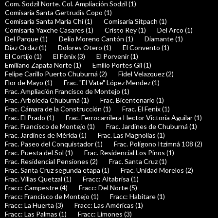
Com. Sodzil Norte. Col. Ampliación Sodzil (1)
Comisaría Santa Gertrudis Copo (1)
Comisaría Santa María Chí (1)
Comisaría Sitpach (1)
Comisaría Yaxche Casares (1)
Cristo Rey (1)
Del Arco (1)
Del Parque (1)
Delio Moreno Cantón (1)
Diamante (1)
Díaz Ordaz (1)
Dolores Otero (1)
El Convento (1)
El Cortijo (1)
El Fénix (3)
El Porvenir (1)
Emiliano Zapata Norte (1)
Emilio Portes Gil (1)
Felipe Carillo Puerto Chuburná (2)
Fidel Velazquez (2)
Flor de Mayo (1)
Frac. "El Vate" López Mendez (1)
Frac. Ampliación Francisco de Montejo (1)
Frac. Arboleda Chuburná (1)
Frac. Bicentenario (1)
Frac. Cámara de la Construcción (1)
Frac. El Fenix (1)
Frac. El Prado (1)
Frac. Ferrocarrilera Hector Victoria Aguilar (1)
Frac. Francisco de Montejo (1)
Frac. Jardines de Chuburná (1)
Frac. Jardines de Mérida (1)
Frac. Las Magnolias (1)
Frac. Paseo del Conquistador (1)
Frac. Polígono Itzimná 108 (2)
Frac. Puesta del Sol (1)
Frac. Residencial Los Pinos (1)
Frac. Residencial Pensiones (2)
Frac. Santa Cruz (1)
Frac. Santa Cruz segunda etapa (1)
Frac. Unidad Morelos (2)
Frac. Villas Quetzal (1)
Fracc: Altabrisa (1)
Fracc: Campestre (4)
Fracc: Del Norte (5)
Fracc: Francisco de Montejo (1)
Fracc: Habitare (1)
Fracc: La Huerta (3)
Fracc: Las Américas (1)
Fracc: Las Palmas (1)
Fracc: Limones (3)