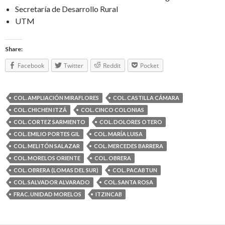
Secretaría de Desarrollo Rural
UTM
Share:
Facebook
Twitter
Reddit
Pocket
COL. AMPLIACIÓN MIRAFLORES
COL. CASTILLA CÁMARA
COL. CHICHEN ITZÁ
COL. CINCO COLONIAS
COL. CORTEZ SARMIENTO
COL. DOLORES OTERO
COL. EMILIO PORTES GIL
COL. MARÍA LUISA
COL. MELITÓN SALAZAR
COL. MERCEDES BARRERA
COL. MORELOS ORIENTE
COL. OBRERA
COL. OBRERA (LOMAS DEL SUR)
COL. PACABTUN
COL. SALVADOR ALVARADO
COL. SANTA ROSA
FRAC. UNIDAD MORELOS
ITZINCAB