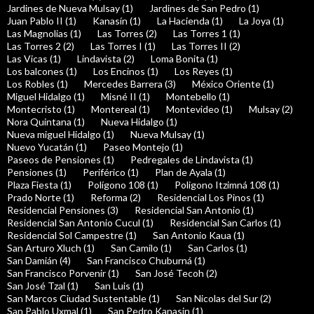
Jardines de Nueva Mulsay (1)
Jardines de San Pedro (1)
Juan Pablo II (1)
Kanasín (1)
La Hacienda (1)
La Joya (1)
Las Magnolias (1)
Las Torres (2)
Las Torres 1 (1)
Las Torres 2 (2)
Las Torres I (1)
Las Torres II (2)
Las Vicas (1)
Lindavista (2)
Loma Bonita (1)
Los balcones (1)
Los Encinos (1)
Los Reyes (1)
Los Robles (1)
Mercedes Barrera (3)
México Oriente (1)
Miguel Hidalgo (1)
Misné II (1)
Montebello (1)
Montecristo (1)
Montereal (1)
Montevideo (1)
Mulsay (2)
Nora Quintana (1)
Nueva Hidalgo (1)
Nueva miguel Hidalgo (1)
Nueva Mulsay (1)
Nuevo Yucatán (1)
Paseo Montejo (1)
Paseos de Pensiones (1)
Pedregales de Lindavista (1)
Pensiones (1)
Periférico (1)
Plan de Ayala (1)
Plaza Fiesta (1)
Polígono 108 (1)
Poligono Itzimná 108 (1)
Prado Norte (1)
Reforma (2)
Residencial Los Pinos (1)
Residencial Pensiones (3)
Residencial San Antonio (1)
Residencial San Antonio Cucul (1)
Residencial San Carlos (1)
Residencial Sol Campestre (1)
San Antonio Kaua (1)
San Arturo Xluch (1)
San Camilo (1)
San Carlos (1)
San Damián (4)
San Francisco Chuburná (1)
San Francisco Porvenir (1)
San José Tecoh (2)
San José Tzal (1)
San Luis (1)
San Marcos Ciudad Sustentable (1)
San Nicolas del Sur (2)
San Pablo Uxmal (1)
San Pedro Kanasin (1)