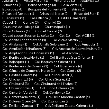
Águilas (1)
Alcalá Martín (1)
Almendros (1)
Altabrisa (1)
Arboledas (1)
Barrio Santiago (3)
Bella Vista (1)
Bojorquez (4)
Bosques del Poniente (1)
Brisas (1)
Brisas del Bosque (1)
Brisas del Norte (2)
Brisas del Sur (1)
Buenavista (1)
Casa Blanca (1)
Castilla Cámara (1)
Caucel (1)
Centro (3)
Chenkú (2)
Chuburná de Hidalgo (3)
Chuminópolis (1)
Cinco Colonias (1)
Ciudad Caucel (2)
Ciudad caucel Seccion La ceiba (1)
Col. (1)
Col. ACIM (1)
Col. Adolfo López Mateos (4)
Col. Alcalá Martín (5)
Col. Altabrisa (1)
Col. Amalia Solorzano (1)
Col. Amapola (1)
Col. Ampliación Miraflores (3)
Col. Ampliación Nueva Mulsay (1)
Col. Ampliación P. de Lindavista (1)
Col. Azcorra (3)
Col. Benito Juárez Norte (1)
Col. Benito Juárez Oriente (1)
Col. Bojorquez (1)
Col. Boques de Oriente (1)
Col. Boulevares de Oriente (1)
Col. Buenavista (6)
Col. Cámara de Comercio Norte (1)
Col. Canto (2)
Col. Castilla Cámara (5)
Col. Cd Industrial (1)
Col. Chichen Itzá (4)
Col. Chichí Suárez (1)
Col. Chuburná (3)
Col. Chuburná de Hidalgo (7)
Col. Chuminópolis (1)
Col. Cinco Colonias (8)
Col. Cinturón Verde (1)
Col. Cordomex (1)
Col. Cortez Sarmiento (1)
Col. Delio Moreno Cantón (4)
Col. Dolores Otero (8)
Col. Dzununcan (2)
Col. Emiliano Zapata I (1)
Col. Emiliano Zapata Oriente (1)