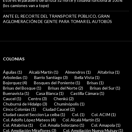
Este es el paradero de la ruta 52 norte y todavía funciona al 100%
(los camiones van a tope)
ANTE EL RECORTE DEL TRANSPORTE PÚBLICO, GRAN
AGLOMERACIÓN DE GENTE PARA TOMAR EL AUTOBÚS
COLONIAS
Águilas (1)
Alcalá Martín (1)
Almendros (1)
Altabrisa (1)
Arboledas (1)
Barrio Santiago (3)
Bella Vista (1)
Bojorquez (4)
Bosques del Poniente (1)
Brisas (1)
Brisas del Bosque (1)
Brisas del Norte (2)
Brisas del Sur (1)
Buenavista (1)
Casa Blanca (1)
Castilla Cámara (1)
Caucel (1)
Centro (3)
Chenkú (2)
Chuburná de Hidalgo (3)
Chuminópolis (1)
Cinco Colonias (1)
Ciudad Caucel (2)
Ciudad caucel Seccion La ceiba (1)
Col. (1)
Col. ACIM (1)
Col. Adolfo López Mateos (4)
Col. Alcalá Martín (5)
Col. Altabrisa (1)
Col. Amalia Solorzano (1)
Col. Amapola (1)
Col. Ampliación Miraflores (3)
Col. Ampliación Nueva Mulsay (1)