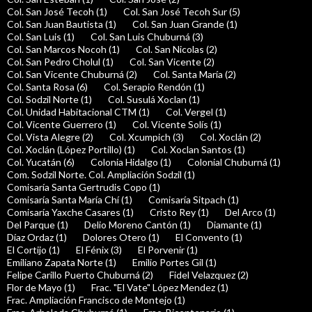
Col. San José Tecoh (1)
Col. San José Tecoh Sur (5)
Col. San Juan Bautista (1)
Col. San Juan Grande (1)
Col. San Luis (1)
Col. San Luis Chuburná (3)
Col. San Marcos Nocoh (1)
Col. San Nicolas (2)
Col. San Pedro Cholul (1)
Col. San Vicente (2)
Col. San Vicente Chuburná (2)
Col. Santa María (2)
Col. Santa Rosa (6)
Col. Serapio Rendón (1)
Col. Sodzil Norte (1)
Col. Susulá Xoclan (1)
Col. Unidad Habitacional CTM (1)
Col. Vergel (1)
Col. Vicente Guerrero (1)
Col. Vicente Solís (1)
Col. Vista Alegre (2)
Col. Xcumpich (3)
Col. Xoclán (2)
Col. Xoclán (López Portillo) (1)
Col. Xoclan Santos (1)
Col. Yucatán (6)
Colonia Hidalgo (1)
Colonial Chuburná (1)
Com. Sodzil Norte. Col. Ampliación Sodzil (1)
Comisaría Santa Gertrudis Copo (1)
Comisaría Santa María Chí (1)
Comisaría Sitpach (1)
Comisaría Yaxche Casares (1)
Cristo Rey (1)
Del Arco (1)
Del Parque (1)
Delio Moreno Cantón (1)
Diamante (1)
Díaz Ordaz (1)
Dolores Otero (1)
El Convento (1)
El Cortijo (1)
El Fénix (3)
El Porvenir (1)
Emiliano Zapata Norte (1)
Emilio Portes Gil (1)
Felipe Carillo Puerto Chuburná (2)
Fidel Velazquez (2)
Flor de Mayo (1)
Frac. "El Vate" López Mendez (1)
Frac. Ampliación Francisco de Montejo (1)