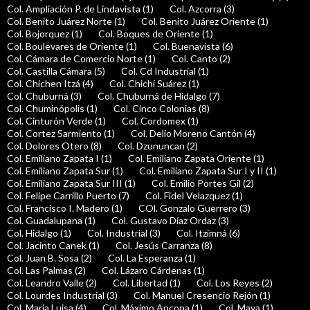
Col. Ampliación P. de Lindavista (1)
Col. Azcorra (3)
Col. Benito Juárez Norte (1)
Col. Benito Juárez Oriente (1)
Col. Bojorquez (1)
Col. Boques de Oriente (1)
Col. Boulevares de Oriente (1)
Col. Buenavista (6)
Col. Cámara de Comercio Norte (1)
Col. Canto (2)
Col. Castilla Cámara (5)
Col. Cd Industrial (1)
Col. Chichen Itzá (4)
Col. Chichí Suárez (1)
Col. Chuburná (3)
Col. Chuburná de Hidalgo (7)
Col. Chuminópolis (1)
Col. Cinco Colonias (8)
Col. Cinturón Verde (1)
Col. Cordomex (1)
Col. Cortez Sarmiento (1)
Col. Delio Moreno Cantón (4)
Col. Dolores Otero (8)
Col. Dzununcan (2)
Col. Emiliano Zapata I (1)
Col. Emiliano Zapata Oriente (1)
Col. Emiliano Zapata Sur (1)
Col. Emiliano Zapata Sur I y II (1)
Col. Emiliano Zapata Sur III (1)
Col. Emilio Portes Gil (2)
Col. Felipe Carrillo Puerto (7)
Col. Fidel Velazquez (1)
Col. Francisco I. Madero (1)
COl. Gonzalo Guerrero (3)
Col. Guadalupana (1)
Col. Gustavo Díaz Ordaz (3)
Col. Hidalgo (1)
Col. Industrial (3)
Col. Itzimná (6)
Col. Jacinto Canek (1)
Col. Jesús Carranza (8)
Col. Juan B. Sosa (2)
Col. La Esperanza (1)
Col. Las Palmas (2)
Col. Lázaro Cárdenas (1)
Col. Leandro Valle (2)
Col. Libertad (1)
Col. Los Reyes (2)
Col. Lourdes Industrial (3)
Col. Manuel Cresencio Rejón (1)
Col. María Luisa (4)
Col. Máximo Ancona (1)
Col. Maya (1)