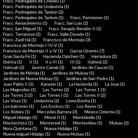
Fracc. Pedregales de Chenkú (1)
Fracc. Pedregales de Lindavista (1)
Fracc. Pedregales de Tamlun (2)
Fracc. Pedregales de Tanlum (1)
Fracc. Pensiones (1)
Fracc. Renacimiento (1)
Fracc. San Luis (2)
Fracc. San Miguel (1)
Fracc. Serapio Rendón II (1)
Fracc. Terranova (2)
Fracc. Valle Dorado (1)
Fracc. Zazil-Há (1)
Francisco de Montejo (3)
Francisco de Montejo I-III-V (1)
Francisco de Montejo II y IV (1)
García Ginerés (7)
Gran Santa Fé (1)
Hacienda Opichen (1)
Herradura (2)
Ibérica (1)
II (1)
II y III (1)
III (1)
Itzimná (2)
Itzincab (2)
Jacinto Canek (3)
Jardines de Caucel (1)
Jardines de Mérida (1)
Jardines de Mulsay (1)
Jardines de Nueva Mulsay (1)
Jardines de San Pedro (1)
Juan Pablo II (1)
Kanasín (1)
La Hacienda (1)
La Joya (1)
Las Magnolias (1)
Las Torres (2)
Las Torres 1 (1)
Las Torres 2 (2)
Las Torres I (1)
Las Torres II (2)
Las Vicas (1)
Lindavista (2)
Loma Bonita (1)
Los balcones (1)
Los Encinos (1)
Los Reyes (1)
Los Robles (1)
Mercedes Barrera (3)
México Oriente (1)
Miguel Hidalgo (1)
Misné II (1)
Montebello (1)
Montecristo (1)
Montereal (1)
Montevideo (1)
Mulsay (2)
Nora Quintana (1)
Nueva Hidalgo (1)
Nueva miguel Hidalgo (1)
Nueva Mulsay (1)