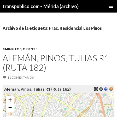
transpublico.com – Mérida (archivo)
SALTAR
MENÚ
AL
PRINCI
CONTENIDO
Archivo de la etiqueta: Frac. Residencial Los Pinos
8 MINUTOS
,
ORIENTE
ALEMÁN, PINOS, TULIAS R1
(RUTA 182)
11 COMENTARIOS
Alemán, Pinos, Tulias R1 (Ruta 182)
+
−