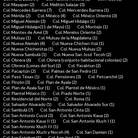
Col. Mayapan (2)
Col. Melitón Salazar (3)
Col. Mercedes Barrera (7)
Col. Mercerdes Barrera (1)
Col. Mérida (2)
Col. México (4)
Col. México Oriente (3)
Col. Miguel Alemán (3)
Col. Miguel Hidalgo (1)
Col. Miguel Hidalgo(15 de Mayo) (1)
Col. Montejo (1)
Col. Montes de Amé (3)
Col. Morelos Oriente (2)
Col. Mulsay (1)
Col. Mulsay de la Magdalena (1)
Col. Nueva Alemán (4)
Col. Nueva Chichen Itzá (1)
Col. Nueva Chichenitza (1)
Col. Nueva Mulsay (2)
Col. Nueva Sambulá (1)
Col. Nueva San José Tecoh (2)
Col. Obrera (6)
Col. Obrera (conjunto habitacional colonias) (2)
Col. Obrera (Lomas del Sur) (2)
Col. Pacabtun (2)
Col. Pacaptún (2)
Col. Palmas de San Pedro (1)
Col. Paso Texas (1)
Col. Pensiones (3)
Col. Petcanché (2)
Col. Pinzón (3)
Col. Plan de Ayala (2)
Col. Plan de Ayala Sur (1)
Col. Plantel de México (1)
Col. Plantel México (1)
Col. Prado Norte (1)
Col. Residencial del Norte (2)
Col. Roma (5)
Col. Salvador Alvarado (1)
Col. Salvador Alvarado Sur (1)
Col. Sambulá (7)
Col. San Antonio Cinta (2)
Col. San Antonio Cucul (3)
Col. San Antonio Kaua (2)
Col. San Antonio Kaua II (1)
Col. San Antonio Xluch I (1)
Col. San Antonio Xluch III (1)
Col. San Antonio Xluch y Nocoh (4)
Col. San Damian (1)
Col. San Esteban (1)
Col. San José (2)