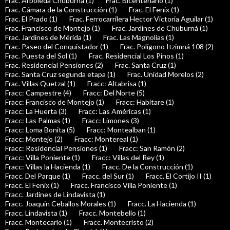
Frac. Arboleda Chuburná (1)
Frac. Bicentenario (1)
Frac. Cámara de la Construcción (1)
Frac. El Fenix (1)
Frac. El Prado (1)
Frac. Ferrocarrilera Hector Victoria Aguilar (1)
Frac. Francisco de Montejo (1)
Frac. Jardines de Chuburná (1)
Frac. Jardines de Mérida (1)
Frac. Las Magnolias (1)
Frac. Paseo del Conquistador (1)
Frac. Polígono Itzimná 108 (2)
Frac. Puesta del Sol (1)
Frac. Residencial Los Pinos (1)
Frac. Residencial Pensiones (2)
Frac. Santa Cruz (1)
Frac. Santa Cruz segunda etapa (1)
Frac. Unidad Morelos (2)
Frac. Villas Quetzal (1)
Fracc: Altabrisa (1)
Fracc: Campestre (4)
Fracc: Del Norte (5)
Fracc: Francisco de Montejo (1)
Fracc: Habitare (1)
Fracc: La Huerta (3)
Fracc: Las Américas (1)
Fracc: Las Palmas (1)
Fracc: Limones (3)
Fracc: Loma Bonita (5)
Fracc: Montealban (1)
Fracc: Montejo (2)
Fracc: Montereal (1)
Fracc: Residencial Pensiones (1)
Fracc: San Ramón (2)
Fracc: Villa Poniente (1)
Fracc: Villas del Rey (1)
Fracc: Villas la Hacienda (1)
Fracc. De la Construcción (1)
Fracc. Del Parque (1)
Fracc. del Sur (1)
Fracc. El Cortijo II (1)
Fracc. El Fenix (1)
Fracc. Francisco Villa Poniente (1)
Fracc. Jardines de Lindavista (1)
Fracc. Joaquin Ceballos Morales (1)
Fracc. La Hacienda (1)
Fracc. Lindavista (1)
Fracc. Montebello (1)
Fracc. Montecarlo (1)
Fracc. Montecristo (2)