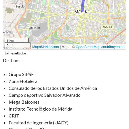
3 km
2 mi
MapsMarker.com
|
Mapa: ©
OpenStreetMap contribuyentes
Sin resultados
Destinos:
Grupo SIPSE
Zona Hotelera
Consulado de los Estados Unidos de América
Campo deportivo Salvador Alvarado
Mega Balcones
Instituto Tecnológico de Mérida
CRIT
Facultad de Ingeniería (UADY)