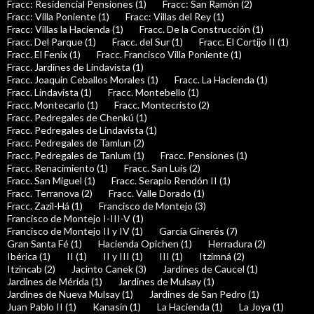
Fracc: Residencial Pensiones (1)
Fracc: San Ramón (2)
Fracc: Villa Poniente (1)
Fracc: Villas del Rey (1)
Fracc: Villas la Hacienda (1)
Fracc. De la Construcción (1)
Fracc. Del Parque (1)
Fracc. del Sur (1)
Fracc. El Cortijo II (1)
Fracc. El Fenix (1)
Fracc. Francisco Villa Poniente (1)
Fracc. Jardines de Lindavista (1)
Fracc. Joaquin Ceballos Morales (1)
Fracc. La Hacienda (1)
Fracc. Lindavista (1)
Fracc. Montebello (1)
Fracc. Montecarlo (1)
Fracc. Montecristo (2)
Fracc. Pedregales de Chenkú (1)
Fracc. Pedregales de Lindavista (1)
Fracc. Pedregales de Tamlun (2)
Fracc. Pedregales de Tanlum (1)
Fracc. Pensiones (1)
Fracc. Renacimiento (1)
Fracc. San Luis (2)
Fracc. San Miguel (1)
Fracc. Serapio Rendón II (1)
Fracc. Terranova (2)
Fracc. Valle Dorado (1)
Fracc. Zazil-Há (1)
Francisco de Montejo (3)
Francisco de Montejo I-III-V (1)
Francisco de Montejo II y IV (1)
García Ginerés (7)
Gran Santa Fé (1)
Hacienda Opichen (1)
Herradura (2)
Ibérica (1)
II (1)
II y III (1)
III (1)
Itzimná (2)
Itzincab (2)
Jacinto Canek (3)
Jardines de Caucel (1)
Jardines de Mérida (1)
Jardines de Mulsay (1)
Jardines de Nueva Mulsay (1)
Jardines de San Pedro (1)
Juan Pablo II (1)
Kanasín (1)
La Hacienda (1)
La Joya (1)