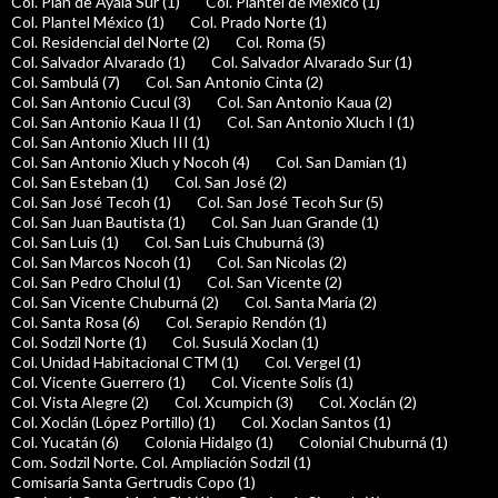
Col. Plan de Ayala Sur (1)
Col. Plantel de México (1)
Col. Plantel México (1)
Col. Prado Norte (1)
Col. Residencial del Norte (2)
Col. Roma (5)
Col. Salvador Alvarado (1)
Col. Salvador Alvarado Sur (1)
Col. Sambulá (7)
Col. San Antonio Cinta (2)
Col. San Antonio Cucul (3)
Col. San Antonio Kaua (2)
Col. San Antonio Kaua II (1)
Col. San Antonio Xluch I (1)
Col. San Antonio Xluch III (1)
Col. San Antonio Xluch y Nocoh (4)
Col. San Damian (1)
Col. San Esteban (1)
Col. San José (2)
Col. San José Tecoh (1)
Col. San José Tecoh Sur (5)
Col. San Juan Bautista (1)
Col. San Juan Grande (1)
Col. San Luis (1)
Col. San Luis Chuburná (3)
Col. San Marcos Nocoh (1)
Col. San Nicolas (2)
Col. San Pedro Cholul (1)
Col. San Vicente (2)
Col. San Vicente Chuburná (2)
Col. Santa María (2)
Col. Santa Rosa (6)
Col. Serapio Rendón (1)
Col. Sodzil Norte (1)
Col. Susulá Xoclan (1)
Col. Unidad Habitacional CTM (1)
Col. Vergel (1)
Col. Vicente Guerrero (1)
Col. Vicente Solís (1)
Col. Vista Alegre (2)
Col. Xcumpich (3)
Col. Xoclán (2)
Col. Xoclán (López Portillo) (1)
Col. Xoclan Santos (1)
Col. Yucatán (6)
Colonia Hidalgo (1)
Colonial Chuburná (1)
Com. Sodzil Norte. Col. Ampliación Sodzil (1)
Comisaría Santa Gertrudis Copo (1)