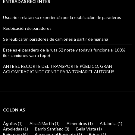
ENTRADAS RECIENTES
Usuarios relatan su experiencia por la reubicación de paraderos
Reubicación de paraderos
Se reubicarán paradores de camiones a partir de mañana
Este es el paradero de la ruta 52 norte y todavía funciona al 100%
(los camiones van a tope)
ANTE EL RECORTE DEL TRANSPORTE PÚBLICO, GRAN
AGLOMERACIÓN DE GENTE PARA TOMAR EL AUTOBÚS
COLONIAS
Águilas (1)
Alcalá Martín (1)
Almendros (1)
Altabrisa (1)
Arboledas (1)
Barrio Santiago (3)
Bella Vista (1)
Bojorquez (4)
Bosques del Poniente (1)
Brisas (1)