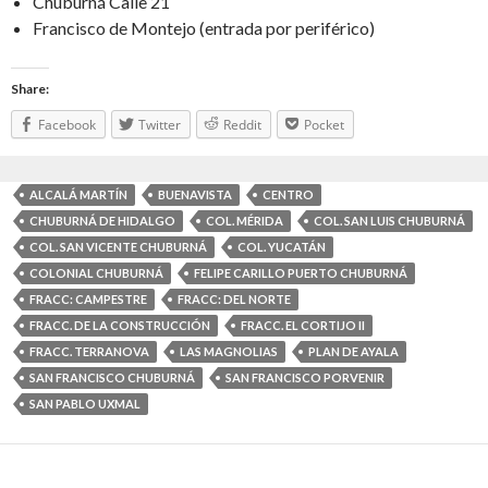
Chuburná Calle 21
Francisco de Montejo (entrada por periférico)
Share:
Facebook
Twitter
Reddit
Pocket
ALCALÁ MARTÍN
BUENAVISTA
CENTRO
CHUBURNÁ DE HIDALGO
COL. MÉRIDA
COL. SAN LUIS CHUBURNÁ
COL. SAN VICENTE CHUBURNÁ
COL. YUCATÁN
COLONIAL CHUBURNÁ
FELIPE CARILLO PUERTO CHUBURNÁ
FRACC: CAMPESTRE
FRACC: DEL NORTE
FRACC. DE LA CONSTRUCCIÓN
FRACC. EL CORTIJO II
FRACC. TERRANOVA
LAS MAGNOLIAS
PLAN DE AYALA
SAN FRANCISCO CHUBURNÁ
SAN FRANCISCO PORVENIR
SAN PABLO UXMAL