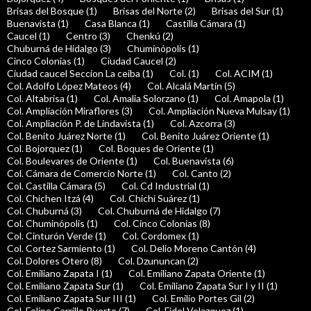
Brisas del Bosque (1)
Brisas del Norte (2)
Brisas del Sur (1)
Buenavista (1)
Casa Blanca (1)
Castilla Cámara (1)
Caucel (1)
Centro (3)
Chenkú (2)
Chuburná de Hidalgo (3)
Chuminópolis (1)
Cinco Colonias (1)
Ciudad Caucel (2)
Ciudad caucel Seccion La ceiba (1)
Col. (1)
Col. ACIM (1)
Col. Adolfo López Mateos (4)
Col. Alcalá Martín (5)
Col. Altabrisa (1)
Col. Amalia Solorzano (1)
Col. Amapola (1)
Col. Ampliación Miraflores (3)
Col. Ampliación Nueva Mulsay (1)
Col. Ampliación P. de Lindavista (1)
Col. Azcorra (3)
Col. Benito Juárez Norte (1)
Col. Benito Juárez Oriente (1)
Col. Bojorquez (1)
Col. Boques de Oriente (1)
Col. Boulevares de Oriente (1)
Col. Buenavista (6)
Col. Cámara de Comercio Norte (1)
Col. Canto (2)
Col. Castilla Cámara (5)
Col. Cd Industrial (1)
Col. Chichen Itzá (4)
Col. Chichí Suárez (1)
Col. Chuburná (3)
Col. Chuburná de Hidalgo (7)
Col. Chuminópolis (1)
Col. Cinco Colonias (8)
Col. Cinturón Verde (1)
Col. Cordomex (1)
Col. Cortez Sarmiento (1)
Col. Delio Moreno Cantón (4)
Col. Dolores Otero (8)
Col. Dzununcan (2)
Col. Emiliano Zapata I (1)
Col. Emiliano Zapata Oriente (1)
Col. Emiliano Zapata Sur (1)
Col. Emiliano Zapata Sur I y II (1)
Col. Emiliano Zapata Sur III (1)
Col. Emilio Portes Gil (2)
Col. Felipe Carrillo Puerto (7)
Col. Fidel Velazquez (1)