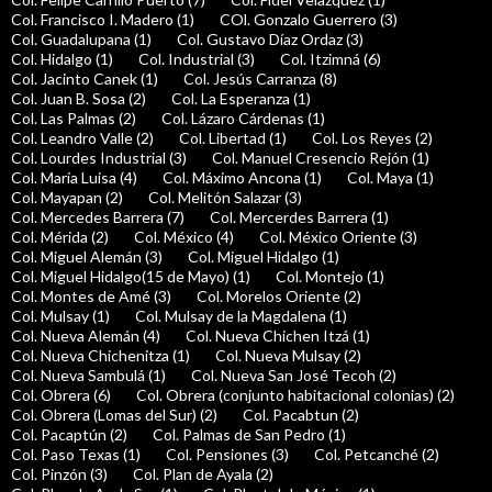
Col. Francisco I. Madero (1)
COl. Gonzalo Guerrero (3)
Col. Guadalupana (1)
Col. Gustavo Díaz Ordaz (3)
Col. Hidalgo (1)
Col. Industrial (3)
Col. Itzimná (6)
Col. Jacinto Canek (1)
Col. Jesús Carranza (8)
Col. Juan B. Sosa (2)
Col. La Esperanza (1)
Col. Las Palmas (2)
Col. Lázaro Cárdenas (1)
Col. Leandro Valle (2)
Col. Libertad (1)
Col. Los Reyes (2)
Col. Lourdes Industrial (3)
Col. Manuel Cresencio Rejón (1)
Col. María Luisa (4)
Col. Máximo Ancona (1)
Col. Maya (1)
Col. Mayapan (2)
Col. Melitón Salazar (3)
Col. Mercedes Barrera (7)
Col. Mercerdes Barrera (1)
Col. Mérida (2)
Col. México (4)
Col. México Oriente (3)
Col. Miguel Alemán (3)
Col. Miguel Hidalgo (1)
Col. Miguel Hidalgo(15 de Mayo) (1)
Col. Montejo (1)
Col. Montes de Amé (3)
Col. Morelos Oriente (2)
Col. Mulsay (1)
Col. Mulsay de la Magdalena (1)
Col. Nueva Alemán (4)
Col. Nueva Chichen Itzá (1)
Col. Nueva Chichenitza (1)
Col. Nueva Mulsay (2)
Col. Nueva Sambulá (1)
Col. Nueva San José Tecoh (2)
Col. Obrera (6)
Col. Obrera (conjunto habitacional colonias) (2)
Col. Obrera (Lomas del Sur) (2)
Col. Pacabtun (2)
Col. Pacaptún (2)
Col. Palmas de San Pedro (1)
Col. Paso Texas (1)
Col. Pensiones (3)
Col. Petcanché (2)
Col. Pinzón (3)
Col. Plan de Ayala (2)