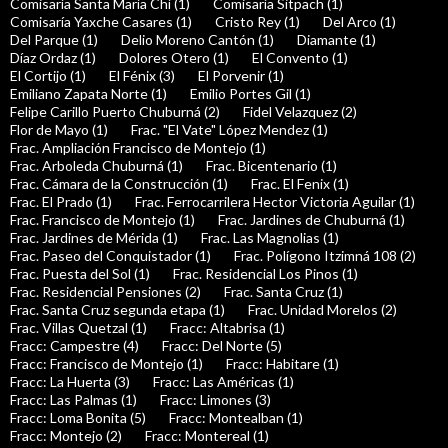
Comisaría Santa María Chí (1)
Comisaría Sitpach (1)
Comisaría Yaxche Casares (1)
Cristo Rey (1)
Del Arco (1)
Del Parque (1)
Delio Moreno Cantón (1)
Diamante (1)
Díaz Ordaz (1)
Dolores Otero (1)
El Convento (1)
El Cortijo (1)
El Fénix (3)
El Porvenir (1)
Emiliano Zapata Norte (1)
Emilio Portes Gil (1)
Felipe Carillo Puerto Chuburná (2)
Fidel Velazquez (2)
Flor de Mayo (1)
Frac. "El Vate" López Mendez (1)
Frac. Ampliación Francisco de Montejo (1)
Frac. Arboleda Chuburná (1)
Frac. Bicentenario (1)
Frac. Cámara de la Construcción (1)
Frac. El Fenix (1)
Frac. El Prado (1)
Frac. Ferrocarrilera Hector Victoria Aguilar (1)
Frac. Francisco de Montejo (1)
Frac. Jardines de Chuburná (1)
Frac. Jardines de Mérida (1)
Frac. Las Magnolias (1)
Frac. Paseo del Conquistador (1)
Frac. Polígono Itzimná 108 (2)
Frac. Puesta del Sol (1)
Frac. Residencial Los Pinos (1)
Frac. Residencial Pensiones (2)
Frac. Santa Cruz (1)
Frac. Santa Cruz segunda etapa (1)
Frac. Unidad Morelos (2)
Frac. Villas Quetzal (1)
Fracc: Altabrisa (1)
Fracc: Campestre (4)
Fracc: Del Norte (5)
Fracc: Francisco de Montejo (1)
Fracc: Habitare (1)
Fracc: La Huerta (3)
Fracc: Las Américas (1)
Fracc: Las Palmas (1)
Fracc: Limones (3)
Fracc: Loma Bonita (5)
Fracc: Montealban (1)
Fracc: Montejo (2)
Fracc: Montereal (1)