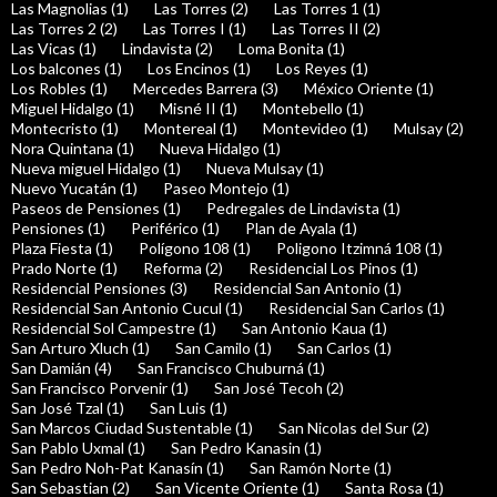
Las Magnolias (1)
Las Torres (2)
Las Torres 1 (1)
Las Torres 2 (2)
Las Torres I (1)
Las Torres II (2)
Las Vicas (1)
Lindavista (2)
Loma Bonita (1)
Los balcones (1)
Los Encinos (1)
Los Reyes (1)
Los Robles (1)
Mercedes Barrera (3)
México Oriente (1)
Miguel Hidalgo (1)
Misné II (1)
Montebello (1)
Montecristo (1)
Montereal (1)
Montevideo (1)
Mulsay (2)
Nora Quintana (1)
Nueva Hidalgo (1)
Nueva miguel Hidalgo (1)
Nueva Mulsay (1)
Nuevo Yucatán (1)
Paseo Montejo (1)
Paseos de Pensiones (1)
Pedregales de Lindavista (1)
Pensiones (1)
Periférico (1)
Plan de Ayala (1)
Plaza Fiesta (1)
Polígono 108 (1)
Poligono Itzimná 108 (1)
Prado Norte (1)
Reforma (2)
Residencial Los Pinos (1)
Residencial Pensiones (3)
Residencial San Antonio (1)
Residencial San Antonio Cucul (1)
Residencial San Carlos (1)
Residencial Sol Campestre (1)
San Antonio Kaua (1)
San Arturo Xluch (1)
San Camilo (1)
San Carlos (1)
San Damián (4)
San Francisco Chuburná (1)
San Francisco Porvenir (1)
San José Tecoh (2)
San José Tzal (1)
San Luis (1)
San Marcos Ciudad Sustentable (1)
San Nicolas del Sur (2)
San Pablo Uxmal (1)
San Pedro Kanasin (1)
San Pedro Noh-Pat Kanasín (1)
San Ramón Norte (1)
San Sebastian (2)
San Vicente Oriente (1)
Santa Rosa (1)