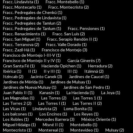
Fracc. Lindavista (1)
Fracc. Montebello (1)
Fracc. Montecarlo (1)
Fracc. Montecristo (2)
Fracc. Pedregales de Chenkú (1)
Fracc. Pedregales de Lindavista (1)
Fracc. Pedregales de Tamlun (2)
Fracc. Pedregales de Tanlum (1)
Fracc. Pensiones (1)
Fracc. Renacimiento (1)
Fracc. San Luis (2)
Fracc. San Miguel (1)
Fracc. Serapio Rendón II (1)
Fracc. Terranova (2)
Fracc. Valle Dorado (1)
Fracc. Zazil-Há (1)
Francisco de Montejo (3)
Francisco de Montejo I-III-V (1)
Francisco de Montejo II y IV (1)
García Ginerés (7)
Gran Santa Fé (1)
Hacienda Opichen (1)
Herradura (2)
Ibérica (1)
II (1)
II y III (1)
III (1)
Itzimná (2)
Itzincab (2)
Jacinto Canek (3)
Jardines de Caucel (1)
Jardines de Mérida (1)
Jardines de Mulsay (1)
Jardines de Nueva Mulsay (1)
Jardines de San Pedro (1)
Juan Pablo II (1)
Kanasín (1)
La Hacienda (1)
La Joya (1)
Las Magnolias (1)
Las Torres (2)
Las Torres 1 (1)
Las Torres 2 (2)
Las Torres I (1)
Las Torres II (2)
Las Vicas (1)
Lindavista (2)
Loma Bonita (1)
Los balcones (1)
Los Encinos (1)
Los Reyes (1)
Los Robles (1)
Mercedes Barrera (3)
México Oriente (1)
Miguel Hidalgo (1)
Misné II (1)
Montebello (1)
Montecristo (1)
Montereal (1)
Montevideo (1)
Mulsay (2)