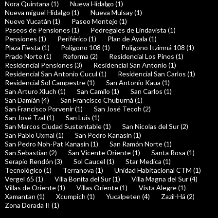
Nora Quintana (1)
Nueva Hidalgo (1)
Nueva miguel Hidalgo (1)
Nueva Mulsay (1)
Nuevo Yucatán (1)
Paseo Montejo (1)
Paseos de Pensiones (1)
Pedregales de Lindavista (1)
Pensiones (1)
Periférico (1)
Plan de Ayala (1)
Plaza Fiesta (1)
Polígono 108 (1)
Poligono Itzimná 108 (1)
Prado Norte (1)
Reforma (2)
Residencial Los Pinos (1)
Residencial Pensiones (3)
Residencial San Antonio (1)
Residencial San Antonio Cucul (1)
Residencial San Carlos (1)
Residencial Sol Campestre (1)
San Antonio Kaua (1)
San Arturo Xluch (1)
San Camilo (1)
San Carlos (1)
San Damián (4)
San Francisco Chuburná (1)
San Francisco Porvenir (1)
San José Tecoh (2)
San José Tzal (1)
San Luis (1)
San Marcos Ciudad Sustentable (1)
San Nicolas del Sur (2)
San Pablo Uxmal (1)
San Pedro Kanasin (1)
San Pedro Noh-Pat Kanasín (1)
San Ramón Norte (1)
San Sebastian (2)
San Vicente Oriente (1)
Santa Rosa (1)
Serapio Rendón (3)
Sol Caucel (1)
Star Medica (1)
Tecnológico (1)
Terranova (1)
Unidad Habitacional CTM (1)
Vergel 65 (1)
Villa Bonita del Sur (1)
Villa Magna del Sur (4)
Villas de Oriente (1)
Villas Oriente (1)
Vista Alegre (1)
Xamantan (1)
Xcumpich (1)
Yucalpeten (4)
Zazil-Há (2)
Zona Dorada II (1)