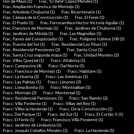
Flor de Mayo (1)
Frac. "El Vate" López Mendez (1)
Frac. Ampliación Francisco de Montejo (1)
Frac. Arboleda Chuburná (1)
Frac. Bicentenario (1)
Frac. Cámara de la Construcción (1)
Frac. El Fenix (1)
Frac. El Prado (1)
Frac. Ferrocarrilera Hector Victoria Aguilar (1)
Frac. Francisco de Montejo (1)
Frac. Jardines de Chuburná (1)
Frac. Jardines de Mérida (1)
Frac. Las Magnolias (1)
Frac. Paseo del Conquistador (1)
Frac. Polígono Itzimná 108 (2)
Frac. Puesta del Sol (1)
Frac. Residencial Los Pinos (1)
Frac. Residencial Pensiones (2)
Frac. Santa Cruz (1)
Frac. Santa Cruz segunda etapa (1)
Frac. Unidad Morelos (2)
Frac. Villas Quetzal (1)
Fracc: Altabrisa (1)
Fracc: Campestre (4)
Fracc: Del Norte (5)
Fracc: Francisco de Montejo (1)
Fracc: Habitare (1)
Fracc: La Huerta (3)
Fracc: Las Américas (1)
Fracc: Las Palmas (1)
Fracc: Limones (3)
Fracc: Loma Bonita (5)
Fracc: Montealban (1)
Fracc: Montejo (2)
Fracc: Montereal (1)
Fracc: Residencial Pensiones (1)
Fracc: San Ramón (2)
Fracc: Villa Poniente (1)
Fracc: Villas del Rey (1)
Fracc: Villas la Hacienda (1)
Fracc. De la Construcción (1)
Fracc. Del Parque (1)
Fracc. del Sur (1)
Fracc. El Cortijo II (1)
Fracc. El Fenix (1)
Fracc. Francisco Villa Poniente (1)
Fracc. Jardines de Lindavista (1)
Fracc. Joaquin Ceballos Morales (1)
Fracc. La Hacienda (1)