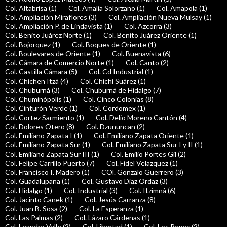
Col. Altabrisa (1)
Col. Amalia Solorzano (1)
Col. Amapola (1)
Col. Ampliación Miraflores (3)
Col. Ampliación Nueva Mulsay (1)
Col. Ampliación P. de Lindavista (1)
Col. Azcorra (3)
Col. Benito Juárez Norte (1)
Col. Benito Juárez Oriente (1)
Col. Bojorquez (1)
Col. Boques de Oriente (1)
Col. Boulevares de Oriente (1)
Col. Buenavista (6)
Col. Cámara de Comercio Norte (1)
Col. Canto (2)
Col. Castilla Cámara (5)
Col. Cd Industrial (1)
Col. Chichen Itzá (4)
Col. Chichí Suárez (1)
Col. Chuburná (3)
Col. Chuburná de Hidalgo (7)
Col. Chuminópolis (1)
Col. Cinco Colonias (8)
Col. Cinturón Verde (1)
Col. Cordomex (1)
Col. Cortez Sarmiento (1)
Col. Delio Moreno Cantón (4)
Col. Dolores Otero (8)
Col. Dzununcan (2)
Col. Emiliano Zapata I (1)
Col. Emiliano Zapata Oriente (1)
Col. Emiliano Zapata Sur (1)
Col. Emiliano Zapata Sur I y II (1)
Col. Emiliano Zapata Sur III (1)
Col. Emilio Portes Gil (2)
Col. Felipe Carrillo Puerto (7)
Col. Fidel Velazquez (1)
Col. Francisco I. Madero (1)
COl. Gonzalo Guerrero (3)
Col. Guadalupana (1)
Col. Gustavo Díaz Ordaz (3)
Col. Hidalgo (1)
Col. Industrial (3)
Col. Itzimná (6)
Col. Jacinto Canek (1)
Col. Jesús Carranza (8)
Col. Juan B. Sosa (2)
Col. La Esperanza (1)
Col. Las Palmas (2)
Col. Lázaro Cárdenas (1)
Col. Leandro Valle (2)
Col. Libertad (1)
Col. Los Reyes (2)