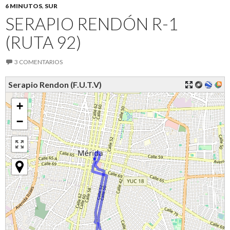
6 MINUTOS
,
SUR
SERAPIO RENDÓN R-1
(RUTA 92)
3 COMENTARIOS
Serapio Rendon (F.U.T.V)
+
−