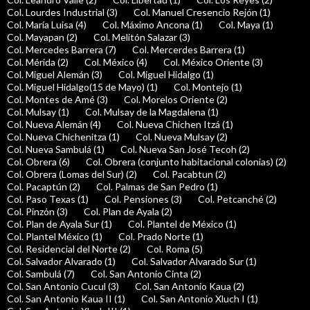
Col. Lourdes Industrial (3)
Col. Manuel Cresencio Rejón (1)
Col. María Luisa (4)
Col. Máximo Ancona (1)
Col. Maya (1)
Col. Mayapan (2)
Col. Melitón Salazar (3)
Col. Mercedes Barrera (7)
Col. Mercerdes Barrera (1)
Col. Mérida (2)
Col. México (4)
Col. México Oriente (3)
Col. Miguel Alemán (3)
Col. Miguel Hidalgo (1)
Col. Miguel Hidalgo(15 de Mayo) (1)
Col. Montejo (1)
Col. Montes de Amé (3)
Col. Morelos Oriente (2)
Col. Mulsay (1)
Col. Mulsay de la Magdalena (1)
Col. Nueva Alemán (4)
Col. Nueva Chichen Itzá (1)
Col. Nueva Chichenitza (1)
Col. Nueva Mulsay (2)
Col. Nueva Sambulá (1)
Col. Nueva San José Tecoh (2)
Col. Obrera (6)
Col. Obrera (conjunto habitacional colonias) (2)
Col. Obrera (Lomas del Sur) (2)
Col. Pacabtun (2)
Col. Pacaptún (2)
Col. Palmas de San Pedro (1)
Col. Paso Texas (1)
Col. Pensiones (3)
Col. Petcanché (2)
Col. Pinzón (3)
Col. Plan de Ayala (2)
Col. Plan de Ayala Sur (1)
Col. Plantel de México (1)
Col. Plantel México (1)
Col. Prado Norte (1)
Col. Residencial del Norte (2)
Col. Roma (5)
Col. Salvador Alvarado (1)
Col. Salvador Alvarado Sur (1)
Col. Sambulá (7)
Col. San Antonio Cinta (2)
Col. San Antonio Cucul (3)
Col. San Antonio Kaua (2)
Col. San Antonio Kaua II (1)
Col. San Antonio Xluch I (1)