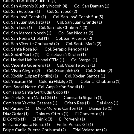
Col. San Antonio Xluch III (1)
Col. San Antonio Xluch y Nocoh (4)
Col. San Damian (1)
Col. San Esteban (1)
Col. San José (2)
Col. San José Tecoh (1)
Col. San José Tecoh Sur (5)
Col. San Juan Bautista (1)
Col. San Juan Grande (1)
Col. San Luis (1)
Col. San Luis Chuburná (3)
Col. San Marcos Nocoh (1)
Col. San Nicolas (2)
Col. San Pedro Cholul (1)
Col. San Vicente (2)
Col. San Vicente Chuburná (2)
Col. Santa María (2)
Col. Santa Rosa (6)
Col. Serapio Rendón (1)
Col. Sodzil Norte (1)
Col. Susulá Xoclan (1)
Col. Unidad Habitacional CTM (1)
Col. Vergel (1)
Col. Vicente Guerrero (1)
Col. Vicente Solís (1)
Col. Vista Alegre (2)
Col. Xcumpich (3)
Col. Xoclán (2)
Col. Xoclán (López Portillo) (1)
Col. Xoclan Santos (1)
Col. Yucatán (6)
Colonia Hidalgo (1)
Colonial Chuburná (1)
Com. Sodzil Norte. Col. Ampliación Sodzil (1)
Comisaría Santa Gertrudis Copo (1)
Comisaría Santa María Chí (1)
Comisaría Sitpach (1)
Comisaría Yaxche Casares (1)
Cristo Rey (1)
Del Arco (1)
Del Parque (1)
Delio Moreno Cantón (1)
Diamante (1)
Díaz Ordaz (1)
Dolores Otero (1)
El Convento (1)
El Cortijo (1)
El Fénix (3)
El Porvenir (1)
Emiliano Zapata Norte (1)
Emilio Portes Gil (1)
Felipe Carillo Puerto Chuburná (2)
Fidel Velazquez (2)