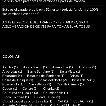
Se reubicarán paradores de camiones a partir de mañana
Este es el paradero de la ruta 52 norte y todavía funciona al 100%
(los camiones van a tope)
ANTE EL RECORTE DEL TRANSPORTE PÚBLICO, GRAN
AGLOMERACIÓN DE GENTE PARA TOMAR EL AUTOBÚS
COLONIAS
Águilas (1)
Alcalá Martín (1)
Almendros (1)
Altabrisa (1)
Arboledas (1)
Barrio Santiago (3)
Bella Vista (1)
Bojorquez (4)
Bosques del Poniente (1)
Brisas (1)
Brisas del Bosque (1)
Brisas del Norte (2)
Brisas del Sur (1)
Buenavista (1)
Casa Blanca (1)
Castilla Cámara (1)
Caucel (1)
Centro (3)
Chenkú (2)
Chuburná de Hidalgo (3)
Chuminópolis (1)
Cinco Colonias (1)
Ciudad Caucel (2)
Ciudad caucel Seccion La ceiba (1)
Col. (1)
Col. ACIM (1)
Col. Adolfo López Mateos (4)
Col. Alcalá Martín (5)