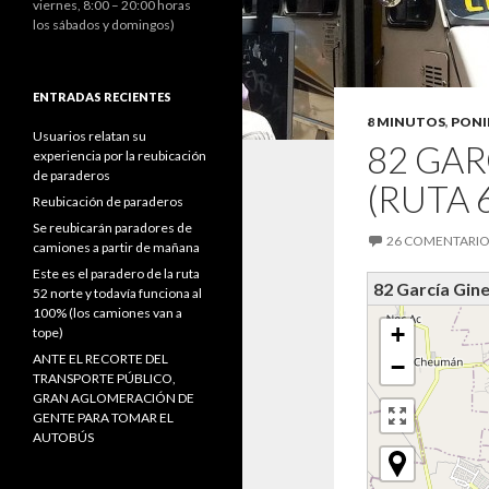
viernes, 8:00 – 20:00 horas
los sábados y domingos)
ENTRADAS RECIENTES
8 MINUTOS
,
PONI
Usuarios relatan su
82 GAR
experiencia por la reubicación
de paraderos
(RUTA 
Reubicación de paraderos
Se reubicarán paradores de
26 COMENTARIO
camiones a partir de mañana
Este es el paradero de la ruta
82 García Gine
52 norte y todavía funciona al
100% (los camiones van a
+
tope)
ANTE EL RECORTE DEL
−
TRANSPORTE PÚBLICO,
GRAN AGLOMERACIÓN DE
GENTE PARA TOMAR EL
AUTOBÚS