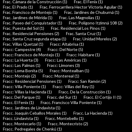
Frac. Cámara de la Construcción (1)
Frac. El Fenix (1)
Frac. El Prado (1)
Frac. Ferrocarrilera Hector Victoria Aguilar (1)
Frac. Francisco de Montejo (1)
Frac. Jardines de Chuburná (1)
Frac. Jardines de Mérida (1)
Frac. Las Magnolias (1)
Frac. Paseo del Conquistador (1)
Frac. Polígono Itzimná 108 (2)
Frac. Puesta del Sol (1)
Frac. Residencial Los Pinos (1)
Frac. Residencial Pensiones (2)
Frac. Santa Cruz (1)
Frac. Santa Cruz segunda etapa (1)
Frac. Unidad Morelos (2)
Frac. Villas Quetzal (1)
Fracc: Altabrisa (1)
Fracc: Campestre (4)
Fracc: Del Norte (5)
Fracc: Francisco de Montejo (1)
Fracc: Habitare (1)
Fracc: La Huerta (3)
Fracc: Las Américas (1)
Fracc: Las Palmas (1)
Fracc: Limones (3)
Fracc: Loma Bonita (5)
Fracc: Montealban (1)
Fracc: Montejo (2)
Fracc: Montereal (1)
Fracc: Residencial Pensiones (1)
Fracc: San Ramón (2)
Fracc: Villa Poniente (1)
Fracc: Villas del Rey (1)
Fracc: Villas la Hacienda (1)
Fracc. De la Construcción (1)
Fracc. Del Parque (1)
Fracc. del Sur (1)
Fracc. El Cortijo II (1)
Fracc. El Fenix (1)
Fracc. Francisco Villa Poniente (1)
Fracc. Jardines de Lindavista (1)
Fracc. Joaquin Ceballos Morales (1)
Fracc. La Hacienda (1)
Fracc. Lindavista (1)
Fracc. Montebello (1)
Fracc. Montecarlo (1)
Fracc. Montecristo (2)
Fracc. Pedregales de Chenkú (1)