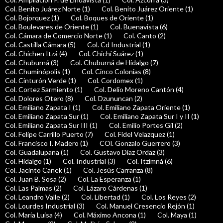
Col. Benito Juárez Norte (1)
Col. Benito Juárez Oriente (1)
Col. Bojorquez (1)
Col. Boques de Oriente (1)
Col. Boulevares de Oriente (1)
Col. Buenavista (6)
Col. Cámara de Comercio Norte (1)
Col. Canto (2)
Col. Castilla Cámara (5)
Col. Cd Industrial (1)
Col. Chichen Itzá (4)
Col. Chichí Suárez (1)
Col. Chuburná (3)
Col. Chuburná de Hidalgo (7)
Col. Chuminópolis (1)
Col. Cinco Colonias (8)
Col. Cinturón Verde (1)
Col. Cordomex (1)
Col. Cortez Sarmiento (1)
Col. Delio Moreno Cantón (4)
Col. Dolores Otero (8)
Col. Dzununcan (2)
Col. Emiliano Zapata I (1)
Col. Emiliano Zapata Oriente (1)
Col. Emiliano Zapata Sur (1)
Col. Emiliano Zapata Sur I y II (1)
Col. Emiliano Zapata Sur III (1)
Col. Emilio Portes Gil (2)
Col. Felipe Carrillo Puerto (7)
Col. Fidel Velazquez (1)
Col. Francisco I. Madero (1)
COl. Gonzalo Guerrero (3)
Col. Guadalupana (1)
Col. Gustavo Díaz Ordaz (3)
Col. Hidalgo (1)
Col. Industrial (3)
Col. Itzimná (6)
Col. Jacinto Canek (1)
Col. Jesús Carranza (8)
Col. Juan B. Sosa (2)
Col. La Esperanza (1)
Col. Las Palmas (2)
Col. Lázaro Cárdenas (1)
Col. Leandro Valle (2)
Col. Libertad (1)
Col. Los Reyes (2)
Col. Lourdes Industrial (3)
Col. Manuel Cresencio Rejón (1)
Col. María Luisa (4)
Col. Máximo Ancona (1)
Col. Maya (1)