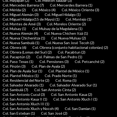
Col. Mayapan (2)
Col. Melitón Salazar (3)
Col. Mercedes Barrera (7)
Col. Mercerdes Barrera (1)
Col. Mérida (2)
Col. México (4)
Col. México Oriente (3)
Col. Miguel Alemán (3)
Col. Miguel Hidalgo (1)
Col. Miguel Hidalgo(15 de Mayo) (1)
Col. Montejo (1)
Col. Montes de Amé (3)
Col. Morelos Oriente (2)
Col. Mulsay (1)
Col. Mulsay de la Magdalena (1)
Col. Nueva Alemán (4)
Col. Nueva Chichen Itzá (1)
Col. Nueva Chichenitza (1)
Col. Nueva Mulsay (2)
Col. Nueva Sambulá (1)
Col. Nueva San José Tecoh (2)
Col. Obrera (6)
Col. Obrera (conjunto habitacional colonias) (2)
Col. Obrera (Lomas del Sur) (2)
Col. Pacabtun (2)
Col. Pacaptún (2)
Col. Palmas de San Pedro (1)
Col. Paso Texas (1)
Col. Pensiones (3)
Col. Petcanché (2)
Col. Pinzón (3)
Col. Plan de Ayala (2)
Col. Plan de Ayala Sur (1)
Col. Plantel de México (1)
Col. Plantel México (1)
Col. Prado Norte (1)
Col. Residencial del Norte (2)
Col. Roma (5)
Col. Salvador Alvarado (1)
Col. Salvador Alvarado Sur (1)
Col. Sambulá (7)
Col. San Antonio Cinta (2)
Col. San Antonio Cucul (3)
Col. San Antonio Kaua (2)
Col. San Antonio Kaua II (1)
Col. San Antonio Xluch I (1)
Col. San Antonio Xluch III (1)
Col. San Antonio Xluch y Nocoh (4)
Col. San Damian (1)
Col. San Esteban (1)
Col. San José (2)