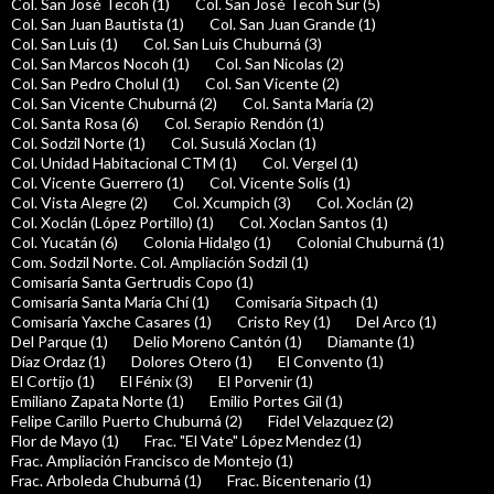
Col. San José Tecoh (1)
Col. San José Tecoh Sur (5)
Col. San Juan Bautista (1)
Col. San Juan Grande (1)
Col. San Luis (1)
Col. San Luis Chuburná (3)
Col. San Marcos Nocoh (1)
Col. San Nicolas (2)
Col. San Pedro Cholul (1)
Col. San Vicente (2)
Col. San Vicente Chuburná (2)
Col. Santa María (2)
Col. Santa Rosa (6)
Col. Serapio Rendón (1)
Col. Sodzil Norte (1)
Col. Susulá Xoclan (1)
Col. Unidad Habitacional CTM (1)
Col. Vergel (1)
Col. Vicente Guerrero (1)
Col. Vicente Solís (1)
Col. Vista Alegre (2)
Col. Xcumpich (3)
Col. Xoclán (2)
Col. Xoclán (López Portillo) (1)
Col. Xoclan Santos (1)
Col. Yucatán (6)
Colonia Hidalgo (1)
Colonial Chuburná (1)
Com. Sodzil Norte. Col. Ampliación Sodzil (1)
Comisaría Santa Gertrudis Copo (1)
Comisaría Santa María Chí (1)
Comisaría Sitpach (1)
Comisaría Yaxche Casares (1)
Cristo Rey (1)
Del Arco (1)
Del Parque (1)
Delio Moreno Cantón (1)
Diamante (1)
Díaz Ordaz (1)
Dolores Otero (1)
El Convento (1)
El Cortijo (1)
El Fénix (3)
El Porvenir (1)
Emiliano Zapata Norte (1)
Emilio Portes Gil (1)
Felipe Carillo Puerto Chuburná (2)
Fidel Velazquez (2)
Flor de Mayo (1)
Frac. "El Vate" López Mendez (1)
Frac. Ampliación Francisco de Montejo (1)
Frac. Arboleda Chuburná (1)
Frac. Bicentenario (1)