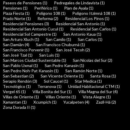
Paseos de Pensiones (1)
Pedregales de Lindavista (1)
Pensiones (1)
Periférico (1)
Plan de Ayala (1)
Plaza Fiesta (1)
Polígono 108 (1)
Poligono Itzimná 108 (1)
Prado Norte (1)
Reforma (2)
Residencial Los Pinos (1)
Residencial Pensiones (3)
Residencial San Antonio (1)
Residencial San Antonio Cucul (1)
Residencial San Carlos (1)
Residencial Sol Campestre (1)
San Antonio Kaua (1)
San Arturo Xluch (1)
San Camilo (1)
San Carlos (1)
San Damián (4)
San Francisco Chuburná (1)
San Francisco Porvenir (1)
San José Tecoh (2)
San José Tzal (1)
San Luis (1)
San Marcos Ciudad Sustentable (1)
San Nicolas del Sur (2)
San Pablo Uxmal (1)
San Pedro Kanasin (1)
San Pedro Noh-Pat Kanasín (1)
San Ramón Norte (1)
San Sebastian (2)
San Vicente Oriente (1)
Santa Rosa (1)
Serapio Rendón (3)
Sol Caucel (1)
Star Medica (1)
Tecnológico (1)
Terranova (1)
Unidad Habitacional CTM (1)
Vergel 65 (1)
Villa Bonita del Sur (1)
Villa Magna del Sur (4)
Villas de Oriente (1)
Villas Oriente (1)
Vista Alegre (1)
Xamantan (1)
Xcumpich (1)
Yucalpeten (4)
Zazil-Há (2)
Zona Dorada II (1)