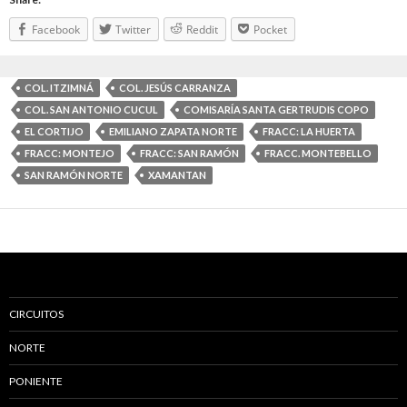
Facebook
Twitter
Reddit
Pocket
COL. ITZIMNÁ
COL. JESÚS CARRANZA
COL. SAN ANTONIO CUCUL
COMISARÍA SANTA GERTRUDIS COPO
EL CORTIJO
EMILIANO ZAPATA NORTE
FRACC: LA HUERTA
FRACC: MONTEJO
FRACC: SAN RAMÓN
FRACC. MONTEBELLO
SAN RAMÓN NORTE
XAMANTAN
CIRCUITOS
NORTE
PONIENTE