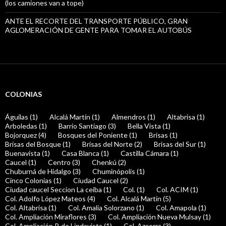
(los camiones van a tope)
ANTE EL RECORTE DEL TRANSPORTE PÚBLICO, GRAN
AGLOMERACIÓN DE GENTE PARA TOMAR EL AUTOBÚS
COLONIAS
Águilas (1)
Alcalá Martín (1)
Almendros (1)
Altabrisa (1)
Arboledas (1)
Barrio Santiago (3)
Bella Vista (1)
Bojorquez (4)
Bosques del Poniente (1)
Brisas (1)
Brisas del Bosque (1)
Brisas del Norte (2)
Brisas del Sur (1)
Buenavista (1)
Casa Blanca (1)
Castilla Cámara (1)
Caucel (1)
Centro (3)
Chenkú (2)
Chuburná de Hidalgo (3)
Chuminópolis (1)
Cinco Colonias (1)
Ciudad Caucel (2)
Ciudad caucel Seccion La ceiba (1)
Col. (1)
Col. ACIM (1)
Col. Adolfo López Mateos (4)
Col. Alcalá Martín (5)
Col. Altabrisa (1)
Col. Amalia Solorzano (1)
Col. Amapola (1)
Col. Ampliación Miraflores (3)
Col. Ampliación Nueva Mulsay (1)
Col. Ampliación P. de Lindavista (1)
Col. Azcorra (3)