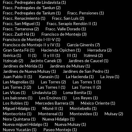
Fracc. Pedregales de Lindavista (1)
Fracc. Pedregales de Tamlun (2)
Fracc. Pedregales de Tanlum (1)
Fracc. Pensiones (1)
Fracc. Renacimiento (1)
Fracc. San Luis (2)
Fracc. San Miguel (1)
Fracc. Serapio Rendón II (1)
Fracc. Terranova (2)
Fracc. Valle Dorado (1)
Fracc. Zazil-Há (1)
Francisco de Montejo (3)
Francisco de Montejo I-III-V (1)
Francisco de Montejo II y IV (1)
García Ginerés (7)
Gran Santa Fé (1)
Hacienda Opichen (1)
Herradura (2)
Ibérica (1)
II (1)
II y III (1)
III (1)
Itzimná (2)
Itzincab (2)
Jacinto Canek (3)
Jardines de Caucel (1)
Jardines de Mérida (1)
Jardines de Mulsay (1)
Jardines de Nueva Mulsay (1)
Jardines de San Pedro (1)
Juan Pablo II (1)
Kanasín (1)
La Hacienda (1)
La Joya (1)
Las Magnolias (1)
Las Torres (2)
Las Torres 1 (1)
Las Torres 2 (2)
Las Torres I (1)
Las Torres II (2)
Las Vicas (1)
Lindavista (2)
Loma Bonita (1)
Los balcones (1)
Los Encinos (1)
Los Reyes (1)
Los Robles (1)
Mercedes Barrera (3)
México Oriente (1)
Miguel Hidalgo (1)
Misné II (1)
Montebello (1)
Montecristo (1)
Montereal (1)
Montevideo (1)
Mulsay (2)
Nora Quintana (1)
Nueva Hidalgo (1)
Nueva miguel Hidalgo (1)
Nueva Mulsay (1)
Nuevo Yucatán (1)
Paseo Montejo (1)