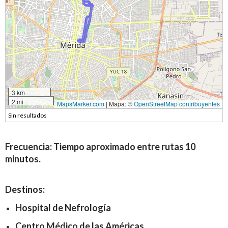
3 km
2 mi
MapsMarker.com
|
Mapa: ©
OpenStreetMap contribuyentes
Sin resultados
Frecuencia: Tiempo aproximado entre rutas 10
minutos.
Destinos:
Hospital de Nefrología
Centro Médico de las Américas