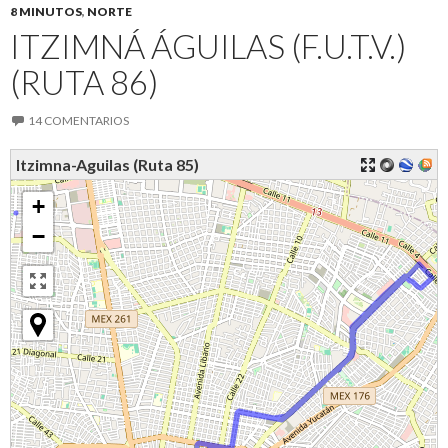
8 MINUTOS
,
NORTE
ITZIMNÁ ÁGUILAS (F.U.T.V.)
(RUTA 86)
14 COMENTARIOS
Itzimna-Aguilas (Ruta 85)
+
−