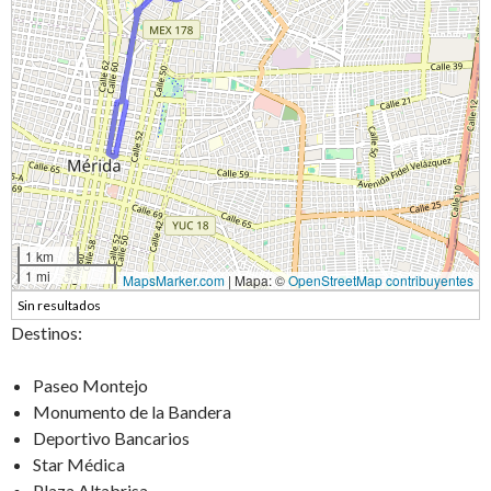
1 km
1 mi
MapsMarker.com
|
Mapa: ©
OpenStreetMap contribuyentes
Sin resultados
Destinos:
Paseo Montejo
Monumento de la Bandera
Deportivo Bancarios
Star Médica
Plaza Altabrisa