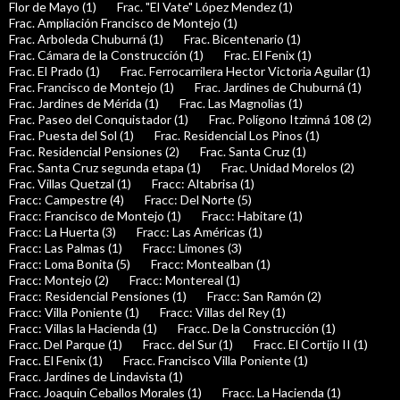
Flor de Mayo (1)
Frac. "El Vate" López Mendez (1)
Frac. Ampliación Francisco de Montejo (1)
Frac. Arboleda Chuburná (1)
Frac. Bicentenario (1)
Frac. Cámara de la Construcción (1)
Frac. El Fenix (1)
Frac. El Prado (1)
Frac. Ferrocarrilera Hector Victoria Aguilar (1)
Frac. Francisco de Montejo (1)
Frac. Jardines de Chuburná (1)
Frac. Jardines de Mérida (1)
Frac. Las Magnolias (1)
Frac. Paseo del Conquistador (1)
Frac. Polígono Itzimná 108 (2)
Frac. Puesta del Sol (1)
Frac. Residencial Los Pinos (1)
Frac. Residencial Pensiones (2)
Frac. Santa Cruz (1)
Frac. Santa Cruz segunda etapa (1)
Frac. Unidad Morelos (2)
Frac. Villas Quetzal (1)
Fracc: Altabrisa (1)
Fracc: Campestre (4)
Fracc: Del Norte (5)
Fracc: Francisco de Montejo (1)
Fracc: Habitare (1)
Fracc: La Huerta (3)
Fracc: Las Américas (1)
Fracc: Las Palmas (1)
Fracc: Limones (3)
Fracc: Loma Bonita (5)
Fracc: Montealban (1)
Fracc: Montejo (2)
Fracc: Montereal (1)
Fracc: Residencial Pensiones (1)
Fracc: San Ramón (2)
Fracc: Villa Poniente (1)
Fracc: Villas del Rey (1)
Fracc: Villas la Hacienda (1)
Fracc. De la Construcción (1)
Fracc. Del Parque (1)
Fracc. del Sur (1)
Fracc. El Cortijo II (1)
Fracc. El Fenix (1)
Fracc. Francisco Villa Poniente (1)
Fracc. Jardines de Lindavista (1)
Fracc. Joaquin Ceballos Morales (1)
Fracc. La Hacienda (1)