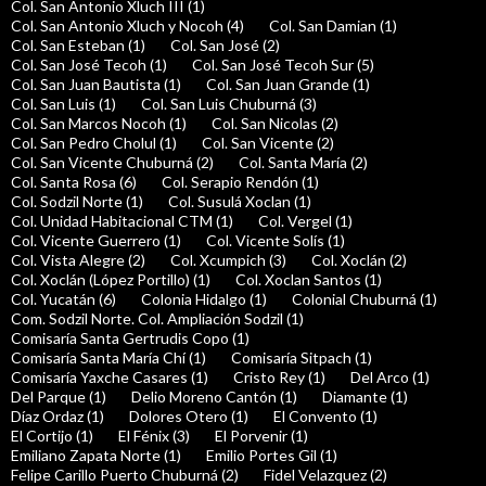
Col. San Antonio Xluch III (1)
Col. San Antonio Xluch y Nocoh (4)
Col. San Damian (1)
Col. San Esteban (1)
Col. San José (2)
Col. San José Tecoh (1)
Col. San José Tecoh Sur (5)
Col. San Juan Bautista (1)
Col. San Juan Grande (1)
Col. San Luis (1)
Col. San Luis Chuburná (3)
Col. San Marcos Nocoh (1)
Col. San Nicolas (2)
Col. San Pedro Cholul (1)
Col. San Vicente (2)
Col. San Vicente Chuburná (2)
Col. Santa María (2)
Col. Santa Rosa (6)
Col. Serapio Rendón (1)
Col. Sodzil Norte (1)
Col. Susulá Xoclan (1)
Col. Unidad Habitacional CTM (1)
Col. Vergel (1)
Col. Vicente Guerrero (1)
Col. Vicente Solís (1)
Col. Vista Alegre (2)
Col. Xcumpich (3)
Col. Xoclán (2)
Col. Xoclán (López Portillo) (1)
Col. Xoclan Santos (1)
Col. Yucatán (6)
Colonia Hidalgo (1)
Colonial Chuburná (1)
Com. Sodzil Norte. Col. Ampliación Sodzil (1)
Comisaría Santa Gertrudis Copo (1)
Comisaría Santa María Chí (1)
Comisaría Sitpach (1)
Comisaría Yaxche Casares (1)
Cristo Rey (1)
Del Arco (1)
Del Parque (1)
Delio Moreno Cantón (1)
Diamante (1)
Díaz Ordaz (1)
Dolores Otero (1)
El Convento (1)
El Cortijo (1)
El Fénix (3)
El Porvenir (1)
Emiliano Zapata Norte (1)
Emilio Portes Gil (1)
Felipe Carillo Puerto Chuburná (2)
Fidel Velazquez (2)