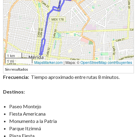
1 km
1 mi
MapsMarker.com
|
Mapa: ©
OpenStreetMap contribuyentes
Sin resultados
Frecuencia:
Tiempo aproximado entre rutas 8 minutos.
Destinos:
Paseo Montejo
Fiesta Americana
Monumento a la Patria
Parque Itzimná
Plaza Fiesta