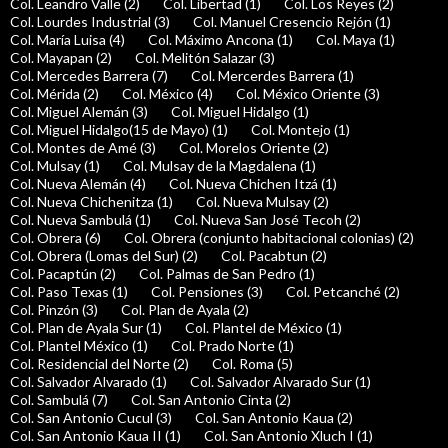
Col. Leandro Valle (2)
Col. Libertad (1)
Col. Los Reyes (2)
Col. Lourdes Industrial (3)
Col. Manuel Cresencio Rejón (1)
Col. María Luisa (4)
Col. Máximo Ancona (1)
Col. Maya (1)
Col. Mayapan (2)
Col. Melitón Salazar (3)
Col. Mercedes Barrera (7)
Col. Mercerdes Barrera (1)
Col. Mérida (2)
Col. México (4)
Col. México Oriente (3)
Col. Miguel Alemán (3)
Col. Miguel Hidalgo (1)
Col. Miguel Hidalgo(15 de Mayo) (1)
Col. Montejo (1)
Col. Montes de Amé (3)
Col. Morelos Oriente (2)
Col. Mulsay (1)
Col. Mulsay de la Magdalena (1)
Col. Nueva Alemán (4)
Col. Nueva Chichen Itzá (1)
Col. Nueva Chichenitza (1)
Col. Nueva Mulsay (2)
Col. Nueva Sambulá (1)
Col. Nueva San José Tecoh (2)
Col. Obrera (6)
Col. Obrera (conjunto habitacional colonias) (2)
Col. Obrera (Lomas del Sur) (2)
Col. Pacabtun (2)
Col. Pacaptún (2)
Col. Palmas de San Pedro (1)
Col. Paso Texas (1)
Col. Pensiones (3)
Col. Petcanché (2)
Col. Pinzón (3)
Col. Plan de Ayala (2)
Col. Plan de Ayala Sur (1)
Col. Plantel de México (1)
Col. Plantel México (1)
Col. Prado Norte (1)
Col. Residencial del Norte (2)
Col. Roma (5)
Col. Salvador Alvarado (1)
Col. Salvador Alvarado Sur (1)
Col. Sambulá (7)
Col. San Antonio Cinta (2)
Col. San Antonio Cucul (3)
Col. San Antonio Kaua (2)
Col. San Antonio Kaua II (1)
Col. San Antonio Xluch I (1)