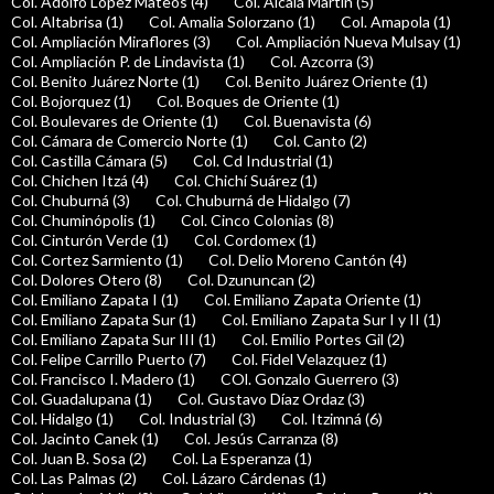
Col. Adolfo López Mateos (4)
Col. Alcalá Martín (5)
Col. Altabrisa (1)
Col. Amalia Solorzano (1)
Col. Amapola (1)
Col. Ampliación Miraflores (3)
Col. Ampliación Nueva Mulsay (1)
Col. Ampliación P. de Lindavista (1)
Col. Azcorra (3)
Col. Benito Juárez Norte (1)
Col. Benito Juárez Oriente (1)
Col. Bojorquez (1)
Col. Boques de Oriente (1)
Col. Boulevares de Oriente (1)
Col. Buenavista (6)
Col. Cámara de Comercio Norte (1)
Col. Canto (2)
Col. Castilla Cámara (5)
Col. Cd Industrial (1)
Col. Chichen Itzá (4)
Col. Chichí Suárez (1)
Col. Chuburná (3)
Col. Chuburná de Hidalgo (7)
Col. Chuminópolis (1)
Col. Cinco Colonias (8)
Col. Cinturón Verde (1)
Col. Cordomex (1)
Col. Cortez Sarmiento (1)
Col. Delio Moreno Cantón (4)
Col. Dolores Otero (8)
Col. Dzununcan (2)
Col. Emiliano Zapata I (1)
Col. Emiliano Zapata Oriente (1)
Col. Emiliano Zapata Sur (1)
Col. Emiliano Zapata Sur I y II (1)
Col. Emiliano Zapata Sur III (1)
Col. Emilio Portes Gil (2)
Col. Felipe Carrillo Puerto (7)
Col. Fidel Velazquez (1)
Col. Francisco I. Madero (1)
COl. Gonzalo Guerrero (3)
Col. Guadalupana (1)
Col. Gustavo Díaz Ordaz (3)
Col. Hidalgo (1)
Col. Industrial (3)
Col. Itzimná (6)
Col. Jacinto Canek (1)
Col. Jesús Carranza (8)
Col. Juan B. Sosa (2)
Col. La Esperanza (1)
Col. Las Palmas (2)
Col. Lázaro Cárdenas (1)