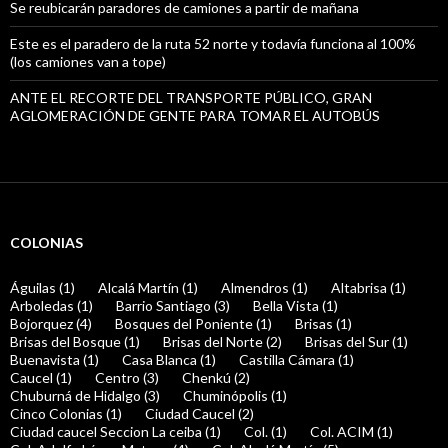
Se reubicarán paradores de camiones a partir de mañana
Este es el paradero de la ruta 52 norte y todavía funciona al 100%
(los camiones van a tope)
ANTE EL RECORTE DEL TRANSPORTE PÚBLICO, GRAN
AGLOMERACIÓN DE GENTE PARA TOMAR EL AUTOBÚS
COLONIAS
Águilas (1)
Alcalá Martín (1)
Almendros (1)
Altabrisa (1)
Arboledas (1)
Barrio Santiago (3)
Bella Vista (1)
Bojorquez (4)
Bosques del Poniente (1)
Brisas (1)
Brisas del Bosque (1)
Brisas del Norte (2)
Brisas del Sur (1)
Buenavista (1)
Casa Blanca (1)
Castilla Cámara (1)
Caucel (1)
Centro (3)
Chenkú (2)
Chuburná de Hidalgo (3)
Chuminópolis (1)
Cinco Colonias (1)
Ciudad Caucel (2)
Ciudad caucel Seccion La ceiba (1)
Col. (1)
Col. ACIM (1)