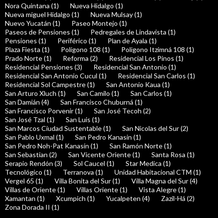
Nora Quintana (1)
Nueva Hidalgo (1)
Nueva miguel Hidalgo (1)
Nueva Mulsay (1)
Nuevo Yucatán (1)
Paseo Montejo (1)
Paseos de Pensiones (1)
Pedregales de Lindavista (1)
Pensiones (1)
Periférico (1)
Plan de Ayala (1)
Plaza Fiesta (1)
Polígono 108 (1)
Poligono Itzimná 108 (1)
Prado Norte (1)
Reforma (2)
Residencial Los Pinos (1)
Residencial Pensiones (3)
Residencial San Antonio (1)
Residencial San Antonio Cucul (1)
Residencial San Carlos (1)
Residencial Sol Campestre (1)
San Antonio Kaua (1)
San Arturo Xluch (1)
San Camilo (1)
San Carlos (1)
San Damián (4)
San Francisco Chuburná (1)
San Francisco Porvenir (1)
San José Tecoh (2)
San José Tzal (1)
San Luis (1)
San Marcos Ciudad Sustentable (1)
San Nicolas del Sur (2)
San Pablo Uxmal (1)
San Pedro Kanasin (1)
San Pedro Noh-Pat Kanasín (1)
San Ramón Norte (1)
San Sebastian (2)
San Vicente Oriente (1)
Santa Rosa (1)
Serapio Rendón (3)
Sol Caucel (1)
Star Medica (1)
Tecnológico (1)
Terranova (1)
Unidad Habitacional CTM (1)
Vergel 65 (1)
Villa Bonita del Sur (1)
Villa Magna del Sur (4)
Villas de Oriente (1)
Villas Oriente (1)
Vista Alegre (1)
Xamantan (1)
Xcumpich (1)
Yucalpeten (4)
Zazil-Há (2)
Zona Dorada II (1)