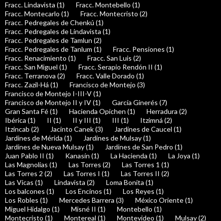
Fracc. Lindavista (1)
Fracc. Montebello (1)
Fracc. Montecarlo (1)
Fracc. Montecristo (2)
Fracc. Pedregales de Chenkú (1)
Fracc. Pedregales de Lindavista (1)
Fracc. Pedregales de Tamlun (2)
Fracc. Pedregales de Tanlum (1)
Fracc. Pensiones (1)
Fracc. Renacimiento (1)
Fracc. San Luis (2)
Fracc. San Miguel (1)
Fracc. Serapio Rendón II (1)
Fracc. Terranova (2)
Fracc. Valle Dorado (1)
Fracc. Zazil-Há (1)
Francisco de Montejo (3)
Francisco de Montejo I-III-V (1)
Francisco de Montejo II y IV (1)
García Ginerés (7)
Gran Santa Fé (1)
Hacienda Opichen (1)
Herradura (2)
Ibérica (1)
II (1)
II y III (1)
III (1)
Itzimná (2)
Itzincab (2)
Jacinto Canek (3)
Jardines de Caucel (1)
Jardines de Mérida (1)
Jardines de Mulsay (1)
Jardines de Nueva Mulsay (1)
Jardines de San Pedro (1)
Juan Pablo II (1)
Kanasín (1)
La Hacienda (1)
La Joya (1)
Las Magnolias (1)
Las Torres (2)
Las Torres 1 (1)
Las Torres 2 (2)
Las Torres I (1)
Las Torres II (2)
Las Vicas (1)
Lindavista (2)
Loma Bonita (1)
Los balcones (1)
Los Encinos (1)
Los Reyes (1)
Los Robles (1)
Mercedes Barrera (3)
México Oriente (1)
Miguel Hidalgo (1)
Misné II (1)
Montebello (1)
Montecristo (1)
Montereal (1)
Montevideo (1)
Mulsay (2)