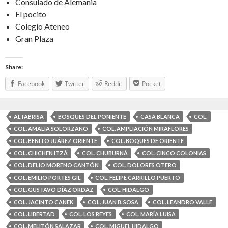
Consulado de Alemania
El pocito
Colegio Ateneo
Gran Plaza
Share:
Facebook
Twitter
Reddit
Pocket
ALTABRISA
BOSQUES DEL PONIENTE
CASA BLANCA
COL.
COL. AMALIA SOLORZANO
COL. AMPLIACIÓN MIRAFLORES
COL. BENITO JUÁREZ ORIENTE
COL. BOQUES DE ORIENTE
COL. CHICHEN ITZÁ
COL. CHUBURNÁ
COL. CINCO COLONIAS
COL. DELIO MORENO CANTÓN
COL. DOLORES OTERO
COL. EMILIO PORTES GIL
COL. FELIPE CARRILLO PUERTO
COL. GUSTAVO DÍAZ ORDAZ
COL. HIDALGO
COL. JACINTO CANEK
COL. JUAN B. SOSA
COL. LEANDRO VALLE
COL. LIBERTAD
COL. LOS REYES
COL. MARÍA LUISA
COL. MELITÓN SALAZAR
COL. MIGUEL HIDALGO