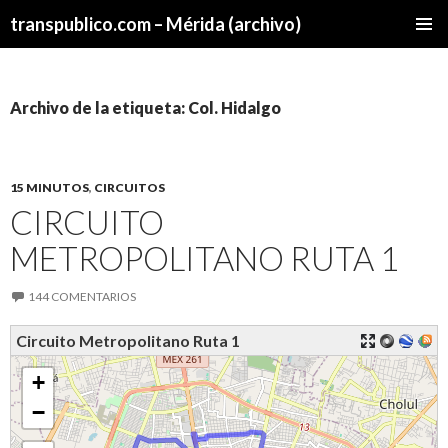
transpublico.com – Mérida (archivo)
SALTAR
MENÚ
AL
PRINCI
CONTENIDO
Archivo de la etiqueta: Col. Hidalgo
15 MINUTOS
,
CIRCUITOS
CIRCUITO
METROPOLITANO RUTA 1
144 COMENTARIOS
Circuito Metropolitano Ruta 1
+
−