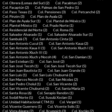
Col. Obrera (Lomas del Sur) (2)
Col. Pacabtun (2)
Col. Pacaptún (2)
Col. Palmas de San Pedro (1)
Col. Paso Texas (1)
Col. Pensiones (3)
Col. Petcanché (2)
Col. Pinzón (3)
Col. Plan de Ayala (2)
Col. Plan de Ayala Sur (1)
Col. Plantel de México (1)
Col. Plantel México (1)
Col. Prado Norte (1)
Col. Residencial del Norte (2)
Col. Roma (5)
Col. Salvador Alvarado (1)
Col. Salvador Alvarado Sur (1)
Col. Sambulá (7)
Col. San Antonio Cinta (2)
Col. San Antonio Cucul (3)
Col. San Antonio Kaua (2)
Col. San Antonio Kaua II (1)
Col. San Antonio Xluch I (1)
Col. San Antonio Xluch III (1)
Col. San Antonio Xluch y Nocoh (4)
Col. San Damian (1)
Col. San Esteban (1)
Col. San José (2)
Col. San José Tecoh (1)
Col. San José Tecoh Sur (5)
Col. San Juan Bautista (1)
Col. San Juan Grande (1)
Col. San Luis (1)
Col. San Luis Chuburná (3)
Col. San Marcos Nocoh (1)
Col. San Nicolas (2)
Col. San Pedro Cholul (1)
Col. San Vicente (2)
Col. San Vicente Chuburná (2)
Col. Santa María (2)
Col. Santa Rosa (6)
Col. Serapio Rendón (1)
Col. Sodzil Norte (1)
Col. Susulá Xoclan (1)
Col. Unidad Habitacional CTM (1)
Col. Vergel (1)
Col. Vicente Guerrero (1)
Col. Vicente Solís (1)
Col. Vista Alegre (2)
Col. Xcumpich (3)
Col. Xoclán (2)