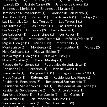
Itzincab (2)
Jacinto Canek (3)
Jardines de Caucel (1)
Jardines de Mérida (1)
Jardines de Mulsay (1)
Jardines de Nueva Mulsay (1)
Jardines de San Pedro (1)
Juan Pablo II (1)
Kanasín (1)
La Hacienda (1)
La Joya (1)
Las Magnolias (1)
Las Torres (2)
Las Torres 1 (1)
Las Torres 2 (2)
Las Torres I (1)
Las Torres II (2)
Las Vicas (1)
Lindavista (2)
Loma Bonita (1)
Los balcones (1)
Los Encinos (1)
Los Reyes (1)
Los Robles (1)
Mercedes Barrera (3)
México Oriente (1)
Miguel Hidalgo (1)
Misné II (1)
Montebello (1)
Montecristo (1)
Montereal (1)
Montevideo (1)
Mulsay (2)
Nora Quintana (1)
Nueva Hidalgo (1)
Nueva miguel Hidalgo (1)
Nueva Mulsay (1)
Nuevo Yucatán (1)
Paseo Montejo (1)
Paseos de Pensiones (1)
Pedregales de Lindavista (1)
Pensiones (1)
Periférico (1)
Plan de Ayala (1)
Plaza Fiesta (1)
Polígono 108 (1)
Poligono Itzimná 108 (1)
Prado Norte (1)
Reforma (2)
Residencial Los Pinos (1)
Residencial Pensiones (3)
Residencial San Antonio (1)
Residencial San Antonio Cucul (1)
Residencial San Carlos (1)
Residencial Sol Campestre (1)
San Antonio Kaua (1)
San Arturo Xluch (1)
San Camilo (1)
San Carlos (1)
San Damián (4)
San Francisco Chuburná (1)
San Francisco Porvenir (1)
San José Tecoh (2)