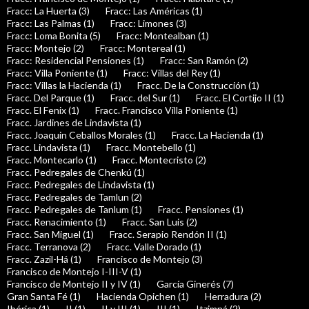
Fracc: La Huerta (3)
Fracc: Las Américas (1)
Fracc: Las Palmas (1)
Fracc: Limones (3)
Fracc: Loma Bonita (5)
Fracc: Montealban (1)
Fracc: Montejo (2)
Fracc: Montereal (1)
Fracc: Residencial Pensiones (1)
Fracc: San Ramón (2)
Fracc: Villa Poniente (1)
Fracc: Villas del Rey (1)
Fracc: Villas la Hacienda (1)
Fracc. De la Construcción (1)
Fracc. Del Parque (1)
Fracc. del Sur (1)
Fracc. El Cortijo II (1)
Fracc. El Fenix (1)
Fracc. Francisco Villa Poniente (1)
Fracc. Jardines de Lindavista (1)
Fracc. Joaquin Ceballos Morales (1)
Fracc. La Hacienda (1)
Fracc. Lindavista (1)
Fracc. Montebello (1)
Fracc. Montecarlo (1)
Fracc. Montecristo (2)
Fracc. Pedregales de Chenkú (1)
Fracc. Pedregales de Lindavista (1)
Fracc. Pedregales de Tamlun (2)
Fracc. Pedregales de Tanlum (1)
Fracc. Pensiones (1)
Fracc. Renacimiento (1)
Fracc. San Luis (2)
Fracc. San Miguel (1)
Fracc. Serapio Rendón II (1)
Fracc. Terranova (2)
Fracc. Valle Dorado (1)
Fracc. Zazil-Há (1)
Francisco de Montejo (3)
Francisco de Montejo I-III-V (1)
Francisco de Montejo II y IV (1)
García Ginerés (7)
Gran Santa Fé (1)
Hacienda Opichen (1)
Herradura (2)
Ibérica (1)
II (1)
II y III (1)
III (1)
Itzimná (2)