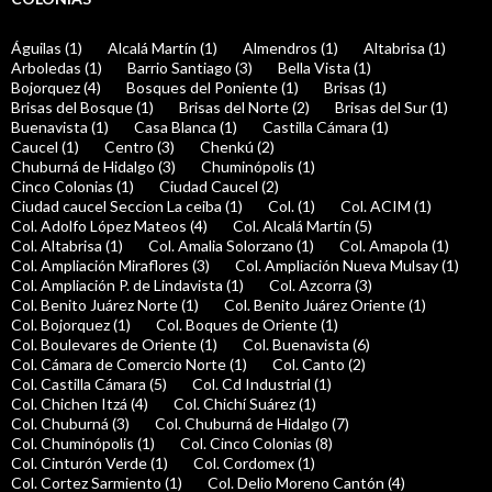
Águilas (1)
Alcalá Martín (1)
Almendros (1)
Altabrisa (1)
Arboledas (1)
Barrio Santiago (3)
Bella Vista (1)
Bojorquez (4)
Bosques del Poniente (1)
Brisas (1)
Brisas del Bosque (1)
Brisas del Norte (2)
Brisas del Sur (1)
Buenavista (1)
Casa Blanca (1)
Castilla Cámara (1)
Caucel (1)
Centro (3)
Chenkú (2)
Chuburná de Hidalgo (3)
Chuminópolis (1)
Cinco Colonias (1)
Ciudad Caucel (2)
Ciudad caucel Seccion La ceiba (1)
Col. (1)
Col. ACIM (1)
Col. Adolfo López Mateos (4)
Col. Alcalá Martín (5)
Col. Altabrisa (1)
Col. Amalia Solorzano (1)
Col. Amapola (1)
Col. Ampliación Miraflores (3)
Col. Ampliación Nueva Mulsay (1)
Col. Ampliación P. de Lindavista (1)
Col. Azcorra (3)
Col. Benito Juárez Norte (1)
Col. Benito Juárez Oriente (1)
Col. Bojorquez (1)
Col. Boques de Oriente (1)
Col. Boulevares de Oriente (1)
Col. Buenavista (6)
Col. Cámara de Comercio Norte (1)
Col. Canto (2)
Col. Castilla Cámara (5)
Col. Cd Industrial (1)
Col. Chichen Itzá (4)
Col. Chichí Suárez (1)
Col. Chuburná (3)
Col. Chuburná de Hidalgo (7)
Col. Chuminópolis (1)
Col. Cinco Colonias (8)
Col. Cinturón Verde (1)
Col. Cordomex (1)
Col. Cortez Sarmiento (1)
Col. Delio Moreno Cantón (4)