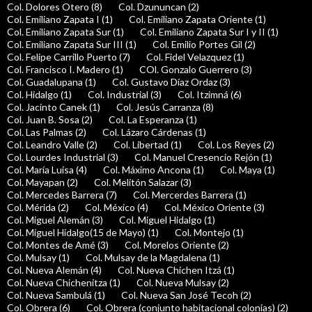
Col. Dolores Otero (8)
Col. Dzununcan (2)
Col. Emiliano Zapata I (1)
Col. Emiliano Zapata Oriente (1)
Col. Emiliano Zapata Sur (1)
Col. Emiliano Zapata Sur I y II (1)
Col. Emiliano Zapata Sur III (1)
Col. Emilio Portes Gil (2)
Col. Felipe Carrillo Puerto (7)
Col. Fidel Velazquez (1)
Col. Francisco I. Madero (1)
COl. Gonzalo Guerrero (3)
Col. Guadalupana (1)
Col. Gustavo Díaz Ordaz (3)
Col. Hidalgo (1)
Col. Industrial (3)
Col. Itzimná (6)
Col. Jacinto Canek (1)
Col. Jesús Carranza (8)
Col. Juan B. Sosa (2)
Col. La Esperanza (1)
Col. Las Palmas (2)
Col. Lázaro Cárdenas (1)
Col. Leandro Valle (2)
Col. Libertad (1)
Col. Los Reyes (2)
Col. Lourdes Industrial (3)
Col. Manuel Cresencio Rejón (1)
Col. María Luisa (4)
Col. Máximo Ancona (1)
Col. Maya (1)
Col. Mayapan (2)
Col. Melitón Salazar (3)
Col. Mercedes Barrera (7)
Col. Mercerdes Barrera (1)
Col. Mérida (2)
Col. México (4)
Col. México Oriente (3)
Col. Miguel Alemán (3)
Col. Miguel Hidalgo (1)
Col. Miguel Hidalgo(15 de Mayo) (1)
Col. Montejo (1)
Col. Montes de Amé (3)
Col. Morelos Oriente (2)
Col. Mulsay (1)
Col. Mulsay de la Magdalena (1)
Col. Nueva Alemán (4)
Col. Nueva Chichen Itzá (1)
Col. Nueva Chichenitza (1)
Col. Nueva Mulsay (2)
Col. Nueva Sambulá (1)
Col. Nueva San José Tecoh (2)
Col. Obrera (6)
Col. Obrera (conjunto habitacional colonias) (2)