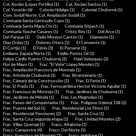
Col. Xoclán (López Portillo) (1)
Col. Xoclan Santos (1)
Col. Yucatán (6)
Colonia Hidalgo (1)
Colonial Chuburná (1)
Com. Sodzil Norte. Col. Ampliación Sodzil (1)
Comisaría Santa Gertrudis Copo (1)
Comisaría Santa María Chí (1)
Comisaría Sitpach (1)
Comisaría Yaxche Casares (1)
Cristo Rey (1)
Del Arco (1)
Del Parque (1)
Delio Moreno Cantón (1)
Diamante (1)
Díaz Ordaz (1)
Dolores Otero (1)
El Convento (1)
El Cortijo (1)
El Fénix (3)
El Porvenir (1)
Emiliano Zapata Norte (1)
Emilio Portes Gil (1)
Felipe Carillo Puerto Chuburná (2)
Fidel Velazquez (2)
Flor de Mayo (1)
Frac. "El Vate" López Mendez (1)
Frac. Ampliación Francisco de Montejo (1)
Frac. Arboleda Chuburná (1)
Frac. Bicentenario (1)
Frac. Cámara de la Construcción (1)
Frac. El Fenix (1)
Frac. El Prado (1)
Frac. Ferrocarrilera Hector Victoria Aguilar (1)
Frac. Francisco de Montejo (1)
Frac. Jardines de Chuburná (1)
Frac. Jardines de Mérida (1)
Frac. Las Magnolias (1)
Frac. Paseo del Conquistador (1)
Frac. Polígono Itzimná 108 (2)
Frac. Puesta del Sol (1)
Frac. Residencial Los Pinos (1)
Frac. Residencial Pensiones (2)
Frac. Santa Cruz (1)
Frac. Santa Cruz segunda etapa (1)
Frac. Unidad Morelos (2)
Frac. Villas Quetzal (1)
Fracc: Altabrisa (1)
Fracc: Campestre (4)
Fracc: Del Norte (5)
Fracc: Francisco de Montejo (1)
Fracc: Habitare (1)