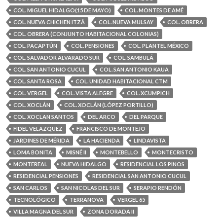
COL. MIGUEL HIDALGO(15 DE MAYO)
COL. MONTES DE AMÉ
COL. NUEVA CHICHEN ITZÁ
COL. NUEVA MULSAY
COL. OBRERA
COL. OBRERA (CONJUNTO HABITACIONAL COLONIAS)
COL. PACAPTÚN
COL. PENSIONES
COL. PLANTEL MÉXICO
COL. SALVADOR ALVARADO SUR
COL. SAMBULÁ
COL. SAN ANTONIO CUCUL
COL. SAN ANTONIO KAUA
COL. SANTA ROSA
COL. UNIDAD HABITACIONAL CTM
COL. VERGEL
COL. VISTA ALEGRE
COL. XCUMPICH
COL. XOCLÁN
COL. XOCLÁN (LÓPEZ PORTILLO)
COL. XOCLAN SANTOS
DEL ARCO
DEL PARQUE
FIDEL VELAZQUEZ
FRANCISCO DE MONTEJO
JARDINES DE MÉRIDA
LA HACIENDA
LINDAVISTA
LOMA BONITA
MISNÉ II
MONTEBELLO
MONTECRISTO
MONTEREAL
NUEVA HIDALGO
RESIDENCIAL LOS PINOS
RESIDENCIAL PENSIONES
RESIDENCIAL SAN ANTONIO CUCUL
SAN CARLOS
SAN NICOLAS DEL SUR
SERAPIO RENDÓN
TECNOLÓGICO
TERRANOVA
VERGEL 65
VILLA MAGNA DEL SUR
ZONA DORADA II