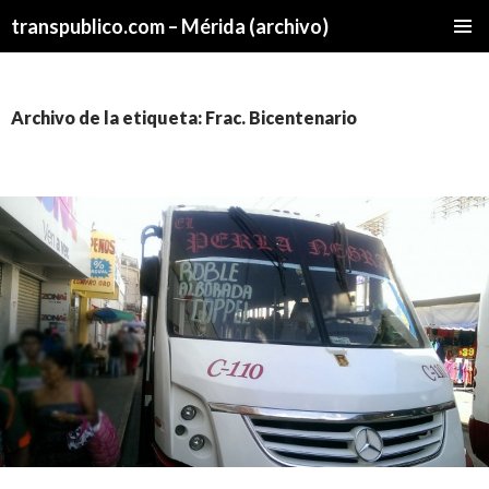
transpublico.com – Mérida (archivo)
SALTAR
MENÚ
AL
PRINCI
CONTENIDO
Archivo de la etiqueta: Frac. Bicentenario