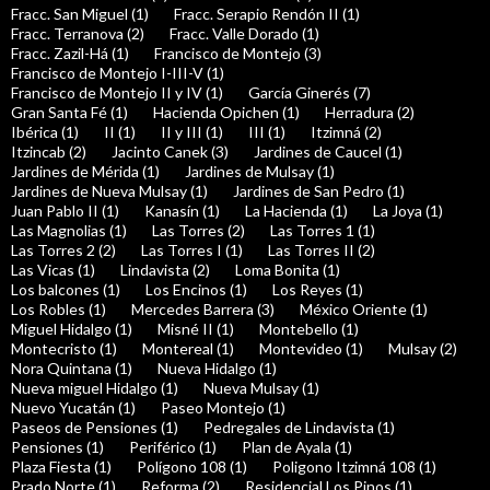
Fracc. San Miguel (1)
Fracc. Serapio Rendón II (1)
Fracc. Terranova (2)
Fracc. Valle Dorado (1)
Fracc. Zazil-Há (1)
Francisco de Montejo (3)
Francisco de Montejo I-III-V (1)
Francisco de Montejo II y IV (1)
García Ginerés (7)
Gran Santa Fé (1)
Hacienda Opichen (1)
Herradura (2)
Ibérica (1)
II (1)
II y III (1)
III (1)
Itzimná (2)
Itzincab (2)
Jacinto Canek (3)
Jardines de Caucel (1)
Jardines de Mérida (1)
Jardines de Mulsay (1)
Jardines de Nueva Mulsay (1)
Jardines de San Pedro (1)
Juan Pablo II (1)
Kanasín (1)
La Hacienda (1)
La Joya (1)
Las Magnolias (1)
Las Torres (2)
Las Torres 1 (1)
Las Torres 2 (2)
Las Torres I (1)
Las Torres II (2)
Las Vicas (1)
Lindavista (2)
Loma Bonita (1)
Los balcones (1)
Los Encinos (1)
Los Reyes (1)
Los Robles (1)
Mercedes Barrera (3)
México Oriente (1)
Miguel Hidalgo (1)
Misné II (1)
Montebello (1)
Montecristo (1)
Montereal (1)
Montevideo (1)
Mulsay (2)
Nora Quintana (1)
Nueva Hidalgo (1)
Nueva miguel Hidalgo (1)
Nueva Mulsay (1)
Nuevo Yucatán (1)
Paseo Montejo (1)
Paseos de Pensiones (1)
Pedregales de Lindavista (1)
Pensiones (1)
Periférico (1)
Plan de Ayala (1)
Plaza Fiesta (1)
Polígono 108 (1)
Poligono Itzimná 108 (1)
Prado Norte (1)
Reforma (2)
Residencial Los Pinos (1)