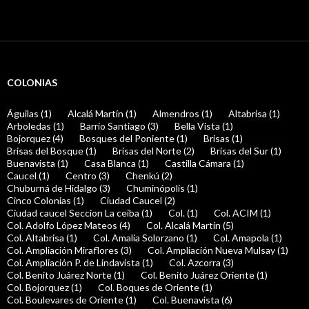
COLONIAS
Águilas (1)
Alcalá Martín (1)
Almendros (1)
Altabrisa (1)
Arboledas (1)
Barrio Santiago (3)
Bella Vista (1)
Bojorquez (4)
Bosques del Poniente (1)
Brisas (1)
Brisas del Bosque (1)
Brisas del Norte (2)
Brisas del Sur (1)
Buenavista (1)
Casa Blanca (1)
Castilla Cámara (1)
Caucel (1)
Centro (3)
Chenkú (2)
Chuburná de Hidalgo (3)
Chuminópolis (1)
Cinco Colonias (1)
Ciudad Caucel (2)
Ciudad caucel Seccion La ceiba (1)
Col. (1)
Col. ACIM (1)
Col. Adolfo López Mateos (4)
Col. Alcalá Martín (5)
Col. Altabrisa (1)
Col. Amalia Solorzano (1)
Col. Amapola (1)
Col. Ampliación Miraflores (3)
Col. Ampliación Nueva Mulsay (1)
Col. Ampliación P. de Lindavista (1)
Col. Azcorra (3)
Col. Benito Juárez Norte (1)
Col. Benito Juárez Oriente (1)
Col. Bojorquez (1)
Col. Boques de Oriente (1)
Col. Boulevares de Oriente (1)
Col. Buenavista (6)