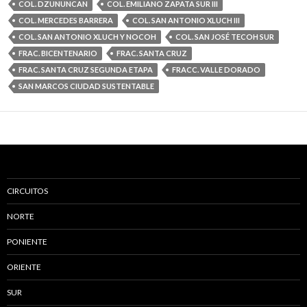
COL. DZUNUNCAN
COL. EMILIANO ZAPATA SUR III
COL. MERCEDES BARRERA
COL. SAN ANTONIO XLUCH III
COL. SAN ANTONIO XLUCH Y NOCOH
COL. SAN JOSÉ TECOH SUR
FRAC. BICENTENARIO
FRAC. SANTA CRUZ
FRAC. SANTA CRUZ SEGUNDA ETAPA
FRACC. VALLE DORADO
SAN MARCOS CIUDAD SUSTENTABLE
CIRCUITOS
NORTE
PONIENTE
ORIENTE
SUR