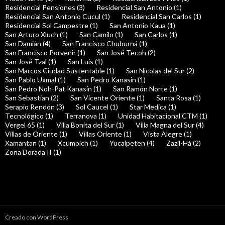
Residencial Pensiones (3)
Residencial San Antonio (1)
Residencial San Antonio Cucul (1)
Residencial San Carlos (1)
Residencial Sol Campestre (1)
San Antonio Kaua (1)
San Arturo Xluch (1)
San Camilo (1)
San Carlos (1)
San Damián (4)
San Francisco Chuburná (1)
San Francisco Porvenir (1)
San José Tecoh (2)
San José Tzal (1)
San Luis (1)
San Marcos Ciudad Sustentable (1)
San Nicolas del Sur (2)
San Pablo Uxmal (1)
San Pedro Kanasin (1)
San Pedro Noh-Pat Kanasín (1)
San Ramón Norte (1)
San Sebastian (2)
San Vicente Oriente (1)
Santa Rosa (1)
Serapio Rendón (3)
Sol Caucel (1)
Star Medica (1)
Tecnológico (1)
Terranova (1)
Unidad Habitacional CTM (1)
Vergel 65 (1)
Villa Bonita del Sur (1)
Villa Magna del Sur (4)
Villas de Oriente (1)
Villas Oriente (1)
Vista Alegre (1)
Xamantan (1)
Xcumpich (1)
Yucalpeten (4)
Zazil-Há (2)
Zona Dorada II (1)
Creado con WordPress