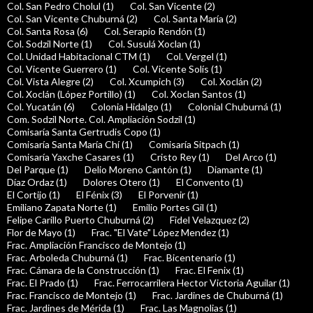
Col. San Pedro Cholul (1)
Col. San Vicente (2)
Col. San Vicente Chuburná (2)
Col. Santa María (2)
Col. Santa Rosa (6)
Col. Serapio Rendón (1)
Col. Sodzil Norte (1)
Col. Susulá Xoclan (1)
Col. Unidad Habitacional CTM (1)
Col. Vergel (1)
Col. Vicente Guerrero (1)
Col. Vicente Solís (1)
Col. Vista Alegre (2)
Col. Xcumpich (3)
Col. Xoclán (2)
Col. Xoclán (López Portillo) (1)
Col. Xoclan Santos (1)
Col. Yucatán (6)
Colonia Hidalgo (1)
Colonial Chuburná (1)
Com. Sodzil Norte. Col. Ampliación Sodzil (1)
Comisaría Santa Gertrudis Copo (1)
Comisaría Santa María Chí (1)
Comisaría Sitpach (1)
Comisaría Yaxche Casares (1)
Cristo Rey (1)
Del Arco (1)
Del Parque (1)
Delio Moreno Cantón (1)
Diamante (1)
Díaz Ordaz (1)
Dolores Otero (1)
El Convento (1)
El Cortijo (1)
El Fénix (3)
El Porvenir (1)
Emiliano Zapata Norte (1)
Emilio Portes Gil (1)
Felipe Carillo Puerto Chuburná (2)
Fidel Velazquez (2)
Flor de Mayo (1)
Frac. "El Vate" López Mendez (1)
Frac. Ampliación Francisco de Montejo (1)
Frac. Arboleda Chuburná (1)
Frac. Bicentenario (1)
Frac. Cámara de la Construcción (1)
Frac. El Fenix (1)
Frac. El Prado (1)
Frac. Ferrocarrilera Hector Victoria Aguilar (1)
Frac. Francisco de Montejo (1)
Frac. Jardines de Chuburná (1)
Frac. Jardines de Mérida (1)
Frac. Las Magnolias (1)