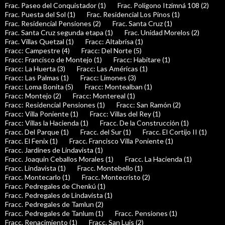
Frac. Paseo del Conquistador (1)
Frac. Polígono Itzimná 108 (2)
Frac. Puesta del Sol (1)
Frac. Residencial Los Pinos (1)
Frac. Residencial Pensiones (2)
Frac. Santa Cruz (1)
Frac. Santa Cruz segunda etapa (1)
Frac. Unidad Morelos (2)
Frac. Villas Quetzal (1)
Fracc: Altabrisa (1)
Fracc: Campestre (4)
Fracc: Del Norte (5)
Fracc: Francisco de Montejo (1)
Fracc: Habitare (1)
Fracc: La Huerta (3)
Fracc: Las Américas (1)
Fracc: Las Palmas (1)
Fracc: Limones (3)
Fracc: Loma Bonita (5)
Fracc: Montealban (1)
Fracc: Montejo (2)
Fracc: Montereal (1)
Fracc: Residencial Pensiones (1)
Fracc: San Ramón (2)
Fracc: Villa Poniente (1)
Fracc: Villas del Rey (1)
Fracc: Villas la Hacienda (1)
Fracc. De la Construcción (1)
Fracc. Del Parque (1)
Fracc. del Sur (1)
Fracc. El Cortijo II (1)
Fracc. El Fenix (1)
Fracc. Francisco Villa Poniente (1)
Fracc. Jardines de Lindavista (1)
Fracc. Joaquin Ceballos Morales (1)
Fracc. La Hacienda (1)
Fracc. Lindavista (1)
Fracc. Montebello (1)
Fracc. Montecarlo (1)
Fracc. Montecristo (2)
Fracc. Pedregales de Chenkú (1)
Fracc. Pedregales de Lindavista (1)
Fracc. Pedregales de Tamlun (2)
Fracc. Pedregales de Tanlum (1)
Fracc. Pensiones (1)
Fracc. Renacimiento (1)
Fracc. San Luis (2)