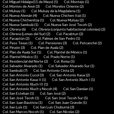
Col. Miguel Hidalgo(15 de Mayo) (1)
Col. Montejo (1)
Col. Montes de Amé (3)
Col. Morelos Oriente (2)
Col. Mulsay (1)
Col. Mulsay de la Magdalena (1)
Col. Nueva Alemán (4)
Col. Nueva Chichen Itzá (1)
Col. Nueva Chichenitza (1)
Col. Nueva Mulsay (2)
Col. Nueva Sambulá (1)
Col. Nueva San José Tecoh (2)
Col. Obrera (6)
Col. Obrera (conjunto habitacional colonias) (2)
Col. Obrera (Lomas del Sur) (2)
Col. Pacabtun (2)
Col. Pacaptún (2)
Col. Palmas de San Pedro (1)
Col. Paso Texas (1)
Col. Pensiones (3)
Col. Petcanché (2)
Col. Pinzón (3)
Col. Plan de Ayala (2)
Col. Plan de Ayala Sur (1)
Col. Plantel de México (1)
Col. Plantel México (1)
Col. Prado Norte (1)
Col. Residencial del Norte (2)
Col. Roma (5)
Col. Salvador Alvarado (1)
Col. Salvador Alvarado Sur (1)
Col. Sambulá (7)
Col. San Antonio Cinta (2)
Col. San Antonio Cucul (3)
Col. San Antonio Kaua (2)
Col. San Antonio Kaua II (1)
Col. San Antonio Xluch I (1)
Col. San Antonio Xluch III (1)
Col. San Antonio Xluch y Nocoh (4)
Col. San Damian (1)
Col. San Esteban (1)
Col. San José (2)
Col. San José Tecoh (1)
Col. San José Tecoh Sur (5)
Col. San Juan Bautista (1)
Col. San Juan Grande (1)
Col. San Luis (1)
Col. San Luis Chuburná (3)
Col. San Marcos Nocoh (1)
Col. San Nicolas (2)