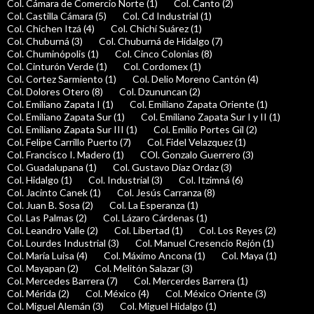
Col. Cámara de Comercio Norte (1)
Col. Canto (2)
Col. Castilla Cámara (5)
Col. Cd Industrial (1)
Col. Chichen Itzá (4)
Col. Chichí Suárez (1)
Col. Chuburná (3)
Col. Chuburná de Hidalgo (7)
Col. Chuminópolis (1)
Col. Cinco Colonias (8)
Col. Cinturón Verde (1)
Col. Cordomex (1)
Col. Cortez Sarmiento (1)
Col. Delio Moreno Cantón (4)
Col. Dolores Otero (8)
Col. Dzununcan (2)
Col. Emiliano Zapata I (1)
Col. Emiliano Zapata Oriente (1)
Col. Emiliano Zapata Sur (1)
Col. Emiliano Zapata Sur I y II (1)
Col. Emiliano Zapata Sur III (1)
Col. Emilio Portes Gil (2)
Col. Felipe Carrillo Puerto (7)
Col. Fidel Velazquez (1)
Col. Francisco I. Madero (1)
COl. Gonzalo Guerrero (3)
Col. Guadalupana (1)
Col. Gustavo Díaz Ordaz (3)
Col. Hidalgo (1)
Col. Industrial (3)
Col. Itzimná (6)
Col. Jacinto Canek (1)
Col. Jesús Carranza (8)
Col. Juan B. Sosa (2)
Col. La Esperanza (1)
Col. Las Palmas (2)
Col. Lázaro Cárdenas (1)
Col. Leandro Valle (2)
Col. Libertad (1)
Col. Los Reyes (2)
Col. Lourdes Industrial (3)
Col. Manuel Cresencio Rejón (1)
Col. María Luisa (4)
Col. Máximo Ancona (1)
Col. Maya (1)
Col. Mayapan (2)
Col. Melitón Salazar (3)
Col. Mercedes Barrera (7)
Col. Mercerdes Barrera (1)
Col. Mérida (2)
Col. México (4)
Col. México Oriente (3)
Col. Miguel Alemán (3)
Col. Miguel Hidalgo (1)