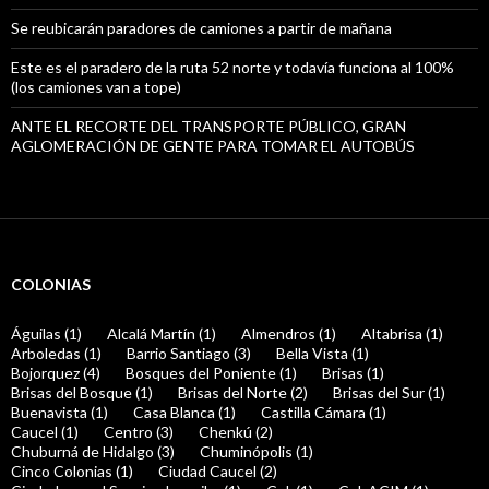
Se reubicarán paradores de camiones a partir de mañana
Este es el paradero de la ruta 52 norte y todavía funciona al 100%
(los camiones van a tope)
ANTE EL RECORTE DEL TRANSPORTE PÚBLICO, GRAN
AGLOMERACIÓN DE GENTE PARA TOMAR EL AUTOBÚS
COLONIAS
Águilas (1)
Alcalá Martín (1)
Almendros (1)
Altabrisa (1)
Arboledas (1)
Barrio Santiago (3)
Bella Vista (1)
Bojorquez (4)
Bosques del Poniente (1)
Brisas (1)
Brisas del Bosque (1)
Brisas del Norte (2)
Brisas del Sur (1)
Buenavista (1)
Casa Blanca (1)
Castilla Cámara (1)
Caucel (1)
Centro (3)
Chenkú (2)
Chuburná de Hidalgo (3)
Chuminópolis (1)
Cinco Colonias (1)
Ciudad Caucel (2)