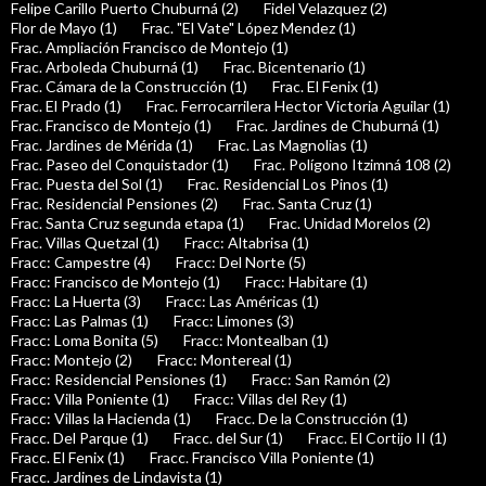
Felipe Carillo Puerto Chuburná (2)
Fidel Velazquez (2)
Flor de Mayo (1)
Frac. "El Vate" López Mendez (1)
Frac. Ampliación Francisco de Montejo (1)
Frac. Arboleda Chuburná (1)
Frac. Bicentenario (1)
Frac. Cámara de la Construcción (1)
Frac. El Fenix (1)
Frac. El Prado (1)
Frac. Ferrocarrilera Hector Victoria Aguilar (1)
Frac. Francisco de Montejo (1)
Frac. Jardines de Chuburná (1)
Frac. Jardines de Mérida (1)
Frac. Las Magnolias (1)
Frac. Paseo del Conquistador (1)
Frac. Polígono Itzimná 108 (2)
Frac. Puesta del Sol (1)
Frac. Residencial Los Pinos (1)
Frac. Residencial Pensiones (2)
Frac. Santa Cruz (1)
Frac. Santa Cruz segunda etapa (1)
Frac. Unidad Morelos (2)
Frac. Villas Quetzal (1)
Fracc: Altabrisa (1)
Fracc: Campestre (4)
Fracc: Del Norte (5)
Fracc: Francisco de Montejo (1)
Fracc: Habitare (1)
Fracc: La Huerta (3)
Fracc: Las Américas (1)
Fracc: Las Palmas (1)
Fracc: Limones (3)
Fracc: Loma Bonita (5)
Fracc: Montealban (1)
Fracc: Montejo (2)
Fracc: Montereal (1)
Fracc: Residencial Pensiones (1)
Fracc: San Ramón (2)
Fracc: Villa Poniente (1)
Fracc: Villas del Rey (1)
Fracc: Villas la Hacienda (1)
Fracc. De la Construcción (1)
Fracc. Del Parque (1)
Fracc. del Sur (1)
Fracc. El Cortijo II (1)
Fracc. El Fenix (1)
Fracc. Francisco Villa Poniente (1)
Fracc. Jardines de Lindavista (1)