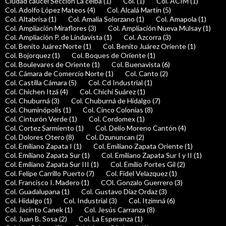
Ciudad caucel Seccion La ceiba (1)
Col. (1)
Col. ACIM (1)
Col. Adolfo López Mateos (4)
Col. Alcalá Martín (5)
Col. Altabrisa (1)
Col. Amalia Solorzano (1)
Col. Amapola (1)
Col. Ampliación Miraflores (3)
Col. Ampliación Nueva Mulsay (1)
Col. Ampliación P. de Lindavista (1)
Col. Azcorra (3)
Col. Benito Juárez Norte (1)
Col. Benito Juárez Oriente (1)
Col. Bojorquez (1)
Col. Boques de Oriente (1)
Col. Boulevares de Oriente (1)
Col. Buenavista (6)
Col. Cámara de Comercio Norte (1)
Col. Canto (2)
Col. Castilla Cámara (5)
Col. Cd Industrial (1)
Col. Chichen Itzá (4)
Col. Chichí Suárez (1)
Col. Chuburná (3)
Col. Chuburná de Hidalgo (7)
Col. Chuminópolis (1)
Col. Cinco Colonias (8)
Col. Cinturón Verde (1)
Col. Cordomex (1)
Col. Cortez Sarmiento (1)
Col. Delio Moreno Cantón (4)
Col. Dolores Otero (8)
Col. Dzununcan (2)
Col. Emiliano Zapata I (1)
Col. Emiliano Zapata Oriente (1)
Col. Emiliano Zapata Sur (1)
Col. Emiliano Zapata Sur I y II (1)
Col. Emiliano Zapata Sur III (1)
Col. Emilio Portes Gil (2)
Col. Felipe Carrillo Puerto (7)
Col. Fidel Velazquez (1)
Col. Francisco I. Madero (1)
COl. Gonzalo Guerrero (3)
Col. Guadalupana (1)
Col. Gustavo Díaz Ordaz (3)
Col. Hidalgo (1)
Col. Industrial (3)
Col. Itzimná (6)
Col. Jacinto Canek (1)
Col. Jesús Carranza (8)
Col. Juan B. Sosa (2)
Col. La Esperanza (1)