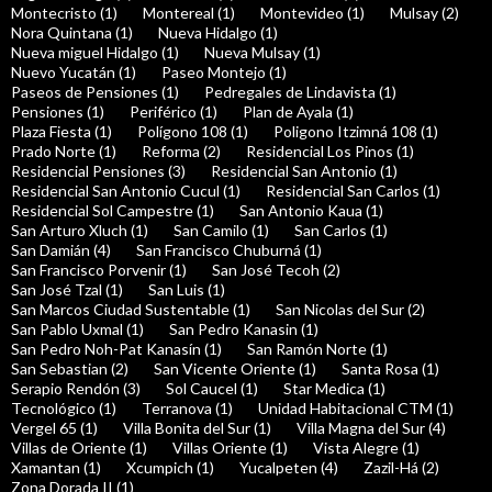
Montecristo (1)
Montereal (1)
Montevideo (1)
Mulsay (2)
Nora Quintana (1)
Nueva Hidalgo (1)
Nueva miguel Hidalgo (1)
Nueva Mulsay (1)
Nuevo Yucatán (1)
Paseo Montejo (1)
Paseos de Pensiones (1)
Pedregales de Lindavista (1)
Pensiones (1)
Periférico (1)
Plan de Ayala (1)
Plaza Fiesta (1)
Polígono 108 (1)
Poligono Itzimná 108 (1)
Prado Norte (1)
Reforma (2)
Residencial Los Pinos (1)
Residencial Pensiones (3)
Residencial San Antonio (1)
Residencial San Antonio Cucul (1)
Residencial San Carlos (1)
Residencial Sol Campestre (1)
San Antonio Kaua (1)
San Arturo Xluch (1)
San Camilo (1)
San Carlos (1)
San Damián (4)
San Francisco Chuburná (1)
San Francisco Porvenir (1)
San José Tecoh (2)
San José Tzal (1)
San Luis (1)
San Marcos Ciudad Sustentable (1)
San Nicolas del Sur (2)
San Pablo Uxmal (1)
San Pedro Kanasin (1)
San Pedro Noh-Pat Kanasín (1)
San Ramón Norte (1)
San Sebastian (2)
San Vicente Oriente (1)
Santa Rosa (1)
Serapio Rendón (3)
Sol Caucel (1)
Star Medica (1)
Tecnológico (1)
Terranova (1)
Unidad Habitacional CTM (1)
Vergel 65 (1)
Villa Bonita del Sur (1)
Villa Magna del Sur (4)
Villas de Oriente (1)
Villas Oriente (1)
Vista Alegre (1)
Xamantan (1)
Xcumpich (1)
Yucalpeten (4)
Zazil-Há (2)
Zona Dorada II (1)