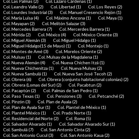
Col. Las Palmas (2)
Col. Lázaro Cárdenas (1)
Col. Leandro Valle (2)
Col. Libertad (1)
Col. Los Reyes (2)
Col. Lourdes Industrial (3)
Col. Manuel Cresencio Rejón (1)
Col. María Luisa (4)
Col. Máximo Ancona (1)
Col. Maya (1)
Col. Mayapan (2)
Col. Melitón Salazar (3)
Col. Mercedes Barrera (7)
Col. Mercerdes Barrera (1)
Col. Mérida (2)
Col. México (4)
Col. México Oriente (3)
Col. Miguel Alemán (3)
Col. Miguel Hidalgo (1)
Col. Miguel Hidalgo(15 de Mayo) (1)
Col. Montejo (1)
Col. Montes de Amé (3)
Col. Morelos Oriente (2)
Col. Mulsay (1)
Col. Mulsay de la Magdalena (1)
Col. Nueva Alemán (4)
Col. Nueva Chichen Itzá (1)
Col. Nueva Chichenitza (1)
Col. Nueva Mulsay (2)
Col. Nueva Sambulá (1)
Col. Nueva San José Tecoh (2)
Col. Obrera (6)
Col. Obrera (conjunto habitacional colonias) (2)
Col. Obrera (Lomas del Sur) (2)
Col. Pacabtun (2)
Col. Pacaptún (2)
Col. Palmas de San Pedro (1)
Col. Paso Texas (1)
Col. Pensiones (3)
Col. Petcanché (2)
Col. Pinzón (3)
Col. Plan de Ayala (2)
Col. Plan de Ayala Sur (1)
Col. Plantel de México (1)
Col. Plantel México (1)
Col. Prado Norte (1)
Col. Residencial del Norte (2)
Col. Roma (5)
Col. Salvador Alvarado (1)
Col. Salvador Alvarado Sur (1)
Col. Sambulá (7)
Col. San Antonio Cinta (2)
Col. San Antonio Cucul (3)
Col. San Antonio Kaua (2)