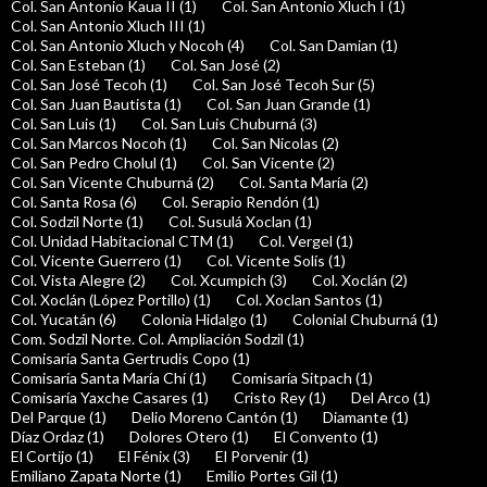
Col. San Antonio Kaua II (1)
Col. San Antonio Xluch I (1)
Col. San Antonio Xluch III (1)
Col. San Antonio Xluch y Nocoh (4)
Col. San Damian (1)
Col. San Esteban (1)
Col. San José (2)
Col. San José Tecoh (1)
Col. San José Tecoh Sur (5)
Col. San Juan Bautista (1)
Col. San Juan Grande (1)
Col. San Luis (1)
Col. San Luis Chuburná (3)
Col. San Marcos Nocoh (1)
Col. San Nicolas (2)
Col. San Pedro Cholul (1)
Col. San Vicente (2)
Col. San Vicente Chuburná (2)
Col. Santa María (2)
Col. Santa Rosa (6)
Col. Serapio Rendón (1)
Col. Sodzil Norte (1)
Col. Susulá Xoclan (1)
Col. Unidad Habitacional CTM (1)
Col. Vergel (1)
Col. Vicente Guerrero (1)
Col. Vicente Solís (1)
Col. Vista Alegre (2)
Col. Xcumpich (3)
Col. Xoclán (2)
Col. Xoclán (López Portillo) (1)
Col. Xoclan Santos (1)
Col. Yucatán (6)
Colonia Hidalgo (1)
Colonial Chuburná (1)
Com. Sodzil Norte. Col. Ampliación Sodzil (1)
Comisaría Santa Gertrudis Copo (1)
Comisaría Santa María Chí (1)
Comisaría Sitpach (1)
Comisaría Yaxche Casares (1)
Cristo Rey (1)
Del Arco (1)
Del Parque (1)
Delio Moreno Cantón (1)
Diamante (1)
Díaz Ordaz (1)
Dolores Otero (1)
El Convento (1)
El Cortijo (1)
El Fénix (3)
El Porvenir (1)
Emiliano Zapata Norte (1)
Emilio Portes Gil (1)