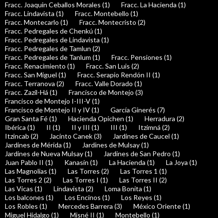
Fracc. Joaquin Ceballos Morales (1)
Fracc. La Hacienda (1)
Fracc. Lindavista (1)
Fracc. Montebello (1)
Fracc. Montecarlo (1)
Fracc. Montecristo (2)
Fracc. Pedregales de Chenkú (1)
Fracc. Pedregales de Lindavista (1)
Fracc. Pedregales de Tamlun (2)
Fracc. Pedregales de Tanlum (1)
Fracc. Pensiones (1)
Fracc. Renacimiento (1)
Fracc. San Luis (2)
Fracc. San Miguel (1)
Fracc. Serapio Rendón II (1)
Fracc. Terranova (2)
Fracc. Valle Dorado (1)
Fracc. Zazil-Há (1)
Francisco de Montejo (3)
Francisco de Montejo I-III-V (1)
Francisco de Montejo II y IV (1)
García Ginerés (7)
Gran Santa Fé (1)
Hacienda Opichen (1)
Herradura (2)
Ibérica (1)
II (1)
II y III (1)
III (1)
Itzimná (2)
Itzincab (2)
Jacinto Canek (3)
Jardines de Caucel (1)
Jardines de Mérida (1)
Jardines de Mulsay (1)
Jardines de Nueva Mulsay (1)
Jardines de San Pedro (1)
Juan Pablo II (1)
Kanasín (1)
La Hacienda (1)
La Joya (1)
Las Magnolias (1)
Las Torres (2)
Las Torres 1 (1)
Las Torres 2 (2)
Las Torres I (1)
Las Torres II (2)
Las Vicas (1)
Lindavista (2)
Loma Bonita (1)
Los balcones (1)
Los Encinos (1)
Los Reyes (1)
Los Robles (1)
Mercedes Barrera (3)
México Oriente (1)
Miguel Hidalgo (1)
Misné II (1)
Montebello (1)