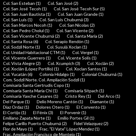
Col. San Esteban (1)
Col. San José (2)
Col. San José Tecoh (1)
Col. San José Tecoh Sur (5)
Col. San Juan Bautista (1)
Col. San Juan Grande (1)
Col. San Luis (1)
Col. San Luis Chuburná (3)
Col. San Marcos Nocoh (1)
Col. San Nicolas (2)
Col. San Pedro Cholul (1)
Col. San Vicente (2)
Col. San Vicente Chuburná (2)
Col. Santa María (2)
Col. Santa Rosa (6)
Col. Serapio Rendón (1)
Col. Sodzil Norte (1)
Col. Susulá Xoclan (1)
Col. Unidad Habitacional CTM (1)
Col. Vergel (1)
Col. Vicente Guerrero (1)
Col. Vicente Solís (1)
Col. Vista Alegre (2)
Col. Xcumpich (3)
Col. Xoclán (2)
Col. Xoclán (López Portillo) (1)
Col. Xoclan Santos (1)
Col. Yucatán (6)
Colonia Hidalgo (1)
Colonial Chuburná (1)
Com. Sodzil Norte. Col. Ampliación Sodzil (1)
Comisaría Santa Gertrudis Copo (1)
Comisaría Santa María Chí (1)
Comisaría Sitpach (1)
Comisaría Yaxche Casares (1)
Cristo Rey (1)
Del Arco (1)
Del Parque (1)
Delio Moreno Cantón (1)
Diamante (1)
Díaz Ordaz (1)
Dolores Otero (1)
El Convento (1)
El Cortijo (1)
El Fénix (3)
El Porvenir (1)
Emiliano Zapata Norte (1)
Emilio Portes Gil (1)
Felipe Carillo Puerto Chuburná (2)
Fidel Velazquez (2)
Flor de Mayo (1)
Frac. "El Vate" López Mendez (1)
Frac. Ampliación Francisco de Montejo (1)