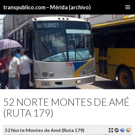
transpublico.com – Mérida (archivo)
SALTAR
MENÚ
AL
PRINCI
CONTENIDO
52 NORTE MONTES DE AMÉ
(RUTA 179)
52 Norte Montes de Amé (Ruta 179)