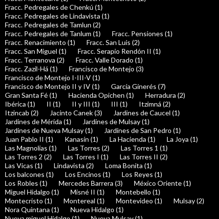
Fracc. Pedregales de Chenkú (1)
Fracc. Pedregales de Lindavista (1)
Fracc. Pedregales de Tamlun (2)
Fracc. Pedregales de Tanlum (1)
Fracc. Pensiones (1)
Fracc. Renacimiento (1)
Fracc. San Luis (2)
Fracc. San Miguel (1)
Fracc. Serapio Rendón II (1)
Fracc. Terranova (2)
Fracc. Valle Dorado (1)
Fracc. Zazil-Há (1)
Francisco de Montejo (3)
Francisco de Montejo I-III-V (1)
Francisco de Montejo II y IV (1)
García Ginerés (7)
Gran Santa Fé (1)
Hacienda Opichen (1)
Herradura (2)
Ibérica (1)
II (1)
II y III (1)
III (1)
Itzimná (2)
Itzincab (2)
Jacinto Canek (3)
Jardines de Caucel (1)
Jardines de Mérida (1)
Jardines de Mulsay (1)
Jardines de Nueva Mulsay (1)
Jardines de San Pedro (1)
Juan Pablo II (1)
Kanasín (1)
La Hacienda (1)
La Joya (1)
Las Magnolias (1)
Las Torres (2)
Las Torres 1 (1)
Las Torres 2 (2)
Las Torres I (1)
Las Torres II (2)
Las Vicas (1)
Lindavista (2)
Loma Bonita (1)
Los balcones (1)
Los Encinos (1)
Los Reyes (1)
Los Robles (1)
Mercedes Barrera (3)
México Oriente (1)
Miguel Hidalgo (1)
Misné II (1)
Montebello (1)
Montecristo (1)
Montereal (1)
Montevideo (1)
Mulsay (2)
Nora Quintana (1)
Nueva Hidalgo (1)
Nueva miguel Hidalgo (1)
Nueva Mulsay (1)