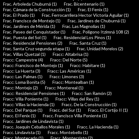
Frac. Arboleda Chuburná (1)
Frac. Bicentenario (1)
Frac. Cámara de la Construcción (1)
Frac. El Fenix (1)
Frac. El Prado (1)
Frac. Ferrocarrilera Hector Victoria Aguilar (1)
Frac. Francisco de Montejo (1)
Frac. Jardines de Chuburná (1)
Frac. Jardines de Mérida (1)
Frac. Las Magnolias (1)
Frac. Paseo del Conquistador (1)
Frac. Polígono Itzimná 108 (2)
Frac. Puesta del Sol (1)
Frac. Residencial Los Pinos (1)
Frac. Residencial Pensiones (2)
Frac. Santa Cruz (1)
Frac. Santa Cruz segunda etapa (1)
Frac. Unidad Morelos (2)
Frac. Villas Quetzal (1)
Fracc: Altabrisa (1)
Fracc: Campestre (4)
Fracc: Del Norte (5)
Fracc: Francisco de Montejo (1)
Fracc: Habitare (1)
Fracc: La Huerta (3)
Fracc: Las Américas (1)
Fracc: Las Palmas (1)
Fracc: Limones (3)
Fracc: Loma Bonita (5)
Fracc: Montealban (1)
Fracc: Montejo (2)
Fracc: Montereal (1)
Fracc: Residencial Pensiones (1)
Fracc: San Ramón (2)
Fracc: Villa Poniente (1)
Fracc: Villas del Rey (1)
Fracc: Villas la Hacienda (1)
Fracc. De la Construcción (1)
Fracc. Del Parque (1)
Fracc. del Sur (1)
Fracc. El Cortijo II (1)
Fracc. El Fenix (1)
Fracc. Francisco Villa Poniente (1)
Fracc. Jardines de Lindavista (1)
Fracc. Joaquin Ceballos Morales (1)
Fracc. La Hacienda (1)
Fracc. Lindavista (1)
Fracc. Montebello (1)
Fracc. Montecarlo (1)
Fracc. Montecristo (2)