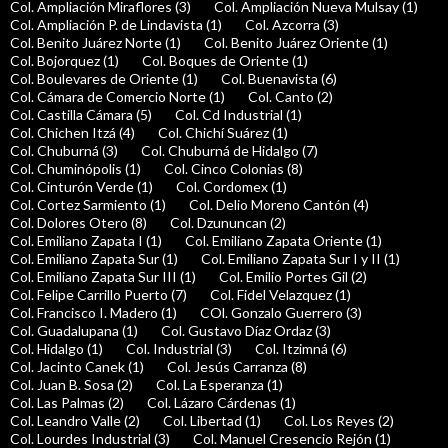
Col. Ampliación Miraflores (3)
Col. Ampliación Nueva Mulsay (1)
Col. Ampliación P. de Lindavista (1)
Col. Azcorra (3)
Col. Benito Juárez Norte (1)
Col. Benito Juárez Oriente (1)
Col. Bojorquez (1)
Col. Boques de Oriente (1)
Col. Boulevares de Oriente (1)
Col. Buenavista (6)
Col. Cámara de Comercio Norte (1)
Col. Canto (2)
Col. Castilla Cámara (5)
Col. Cd Industrial (1)
Col. Chichen Itzá (4)
Col. Chichí Suárez (1)
Col. Chuburná (3)
Col. Chuburná de Hidalgo (7)
Col. Chuminópolis (1)
Col. Cinco Colonias (8)
Col. Cinturón Verde (1)
Col. Cordomex (1)
Col. Cortez Sarmiento (1)
Col. Delio Moreno Cantón (4)
Col. Dolores Otero (8)
Col. Dzununcan (2)
Col. Emiliano Zapata I (1)
Col. Emiliano Zapata Oriente (1)
Col. Emiliano Zapata Sur (1)
Col. Emiliano Zapata Sur I y II (1)
Col. Emiliano Zapata Sur III (1)
Col. Emilio Portes Gil (2)
Col. Felipe Carrillo Puerto (7)
Col. Fidel Velazquez (1)
Col. Francisco I. Madero (1)
COl. Gonzalo Guerrero (3)
Col. Guadalupana (1)
Col. Gustavo Díaz Ordaz (3)
Col. Hidalgo (1)
Col. Industrial (3)
Col. Itzimná (6)
Col. Jacinto Canek (1)
Col. Jesús Carranza (8)
Col. Juan B. Sosa (2)
Col. La Esperanza (1)
Col. Las Palmas (2)
Col. Lázaro Cárdenas (1)
Col. Leandro Valle (2)
Col. Libertad (1)
Col. Los Reyes (2)
Col. Lourdes Industrial (3)
Col. Manuel Cresencio Rejón (1)