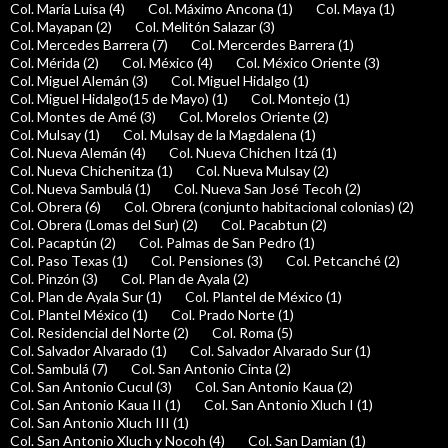
Col. María Luisa (4)
Col. Máximo Ancona (1)
Col. Maya (1)
Col. Mayapan (2)
Col. Melitón Salazar (3)
Col. Mercedes Barrera (7)
Col. Mercerdes Barrera (1)
Col. Mérida (2)
Col. México (4)
Col. México Oriente (3)
Col. Miguel Alemán (3)
Col. Miguel Hidalgo (1)
Col. Miguel Hidalgo(15 de Mayo) (1)
Col. Montejo (1)
Col. Montes de Amé (3)
Col. Morelos Oriente (2)
Col. Mulsay (1)
Col. Mulsay de la Magdalena (1)
Col. Nueva Alemán (4)
Col. Nueva Chichen Itzá (1)
Col. Nueva Chichenitza (1)
Col. Nueva Mulsay (2)
Col. Nueva Sambulá (1)
Col. Nueva San José Tecoh (2)
Col. Obrera (6)
Col. Obrera (conjunto habitacional colonias) (2)
Col. Obrera (Lomas del Sur) (2)
Col. Pacabtun (2)
Col. Pacaptún (2)
Col. Palmas de San Pedro (1)
Col. Paso Texas (1)
Col. Pensiones (3)
Col. Petcanché (2)
Col. Pinzón (3)
Col. Plan de Ayala (2)
Col. Plan de Ayala Sur (1)
Col. Plantel de México (1)
Col. Plantel México (1)
Col. Prado Norte (1)
Col. Residencial del Norte (2)
Col. Roma (5)
Col. Salvador Alvarado (1)
Col. Salvador Alvarado Sur (1)
Col. Sambulá (7)
Col. San Antonio Cinta (2)
Col. San Antonio Cucul (3)
Col. San Antonio Kaua (2)
Col. San Antonio Kaua II (1)
Col. San Antonio Xluch I (1)
Col. San Antonio Xluch III (1)
Col. San Antonio Xluch y Nocoh (4)
Col. San Damian (1)