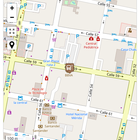
+
−
100 m