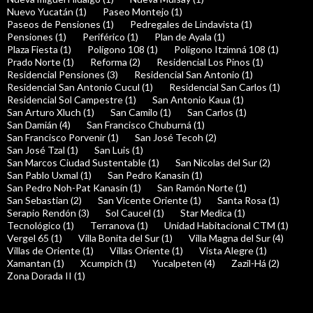
Nuevo Yucatán (1)
Paseo Montejo (1)
Paseos de Pensiones (1)
Pedregales de Lindavista (1)
Pensiones (1)
Periférico (1)
Plan de Ayala (1)
Plaza Fiesta (1)
Polígono 108 (1)
Poligono Itzimná 108 (1)
Prado Norte (1)
Reforma (2)
Residencial Los Pinos (1)
Residencial Pensiones (3)
Residencial San Antonio (1)
Residencial San Antonio Cucul (1)
Residencial San Carlos (1)
Residencial Sol Campestre (1)
San Antonio Kaua (1)
San Arturo Xluch (1)
San Camilo (1)
San Carlos (1)
San Damián (4)
San Francisco Chuburná (1)
San Francisco Porvenir (1)
San José Tecoh (2)
San José Tzal (1)
San Luis (1)
San Marcos Ciudad Sustentable (1)
San Nicolas del Sur (2)
San Pablo Uxmal (1)
San Pedro Kanasin (1)
San Pedro Noh-Pat Kanasín (1)
San Ramón Norte (1)
San Sebastian (2)
San Vicente Oriente (1)
Santa Rosa (1)
Serapio Rendón (3)
Sol Caucel (1)
Star Medica (1)
Tecnológico (1)
Terranova (1)
Unidad Habitacional CTM (1)
Vergel 65 (1)
Villa Bonita del Sur (1)
Villa Magna del Sur (4)
Villas de Oriente (1)
Villas Oriente (1)
Vista Alegre (1)
Xamantan (1)
Xcumpich (1)
Yucalpeten (4)
Zazil-Há (2)
Zona Dorada II (1)