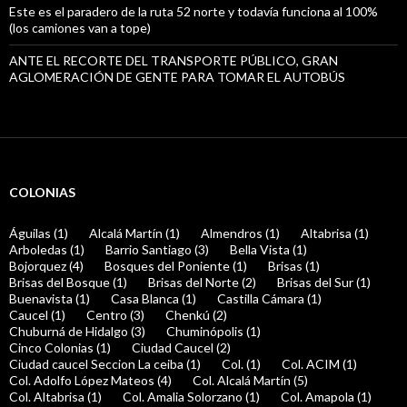
Este es el paradero de la ruta 52 norte y todavía funciona al 100%
(los camiones van a tope)
ANTE EL RECORTE DEL TRANSPORTE PÚBLICO, GRAN
AGLOMERACIÓN DE GENTE PARA TOMAR EL AUTOBÚS
COLONIAS
Águilas (1)
Alcalá Martín (1)
Almendros (1)
Altabrisa (1)
Arboledas (1)
Barrio Santiago (3)
Bella Vista (1)
Bojorquez (4)
Bosques del Poniente (1)
Brisas (1)
Brisas del Bosque (1)
Brisas del Norte (2)
Brisas del Sur (1)
Buenavista (1)
Casa Blanca (1)
Castilla Cámara (1)
Caucel (1)
Centro (3)
Chenkú (2)
Chuburná de Hidalgo (3)
Chuminópolis (1)
Cinco Colonias (1)
Ciudad Caucel (2)
Ciudad caucel Seccion La ceiba (1)
Col. (1)
Col. ACIM (1)
Col. Adolfo López Mateos (4)
Col. Alcalá Martín (5)
Col. Altabrisa (1)
Col. Amalia Solorzano (1)
Col. Amapola (1)