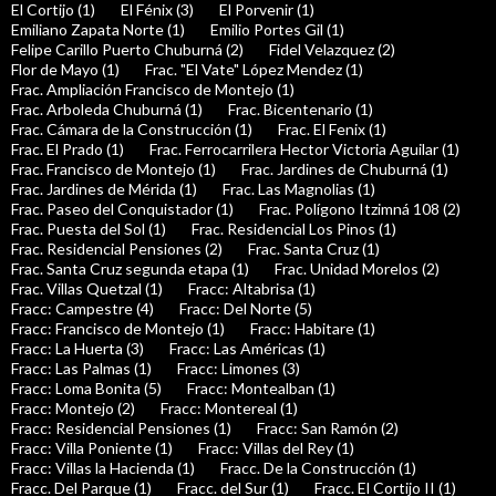
El Cortijo (1)
El Fénix (3)
El Porvenir (1)
Emiliano Zapata Norte (1)
Emilio Portes Gil (1)
Felipe Carillo Puerto Chuburná (2)
Fidel Velazquez (2)
Flor de Mayo (1)
Frac. "El Vate" López Mendez (1)
Frac. Ampliación Francisco de Montejo (1)
Frac. Arboleda Chuburná (1)
Frac. Bicentenario (1)
Frac. Cámara de la Construcción (1)
Frac. El Fenix (1)
Frac. El Prado (1)
Frac. Ferrocarrilera Hector Victoria Aguilar (1)
Frac. Francisco de Montejo (1)
Frac. Jardines de Chuburná (1)
Frac. Jardines de Mérida (1)
Frac. Las Magnolias (1)
Frac. Paseo del Conquistador (1)
Frac. Polígono Itzimná 108 (2)
Frac. Puesta del Sol (1)
Frac. Residencial Los Pinos (1)
Frac. Residencial Pensiones (2)
Frac. Santa Cruz (1)
Frac. Santa Cruz segunda etapa (1)
Frac. Unidad Morelos (2)
Frac. Villas Quetzal (1)
Fracc: Altabrisa (1)
Fracc: Campestre (4)
Fracc: Del Norte (5)
Fracc: Francisco de Montejo (1)
Fracc: Habitare (1)
Fracc: La Huerta (3)
Fracc: Las Américas (1)
Fracc: Las Palmas (1)
Fracc: Limones (3)
Fracc: Loma Bonita (5)
Fracc: Montealban (1)
Fracc: Montejo (2)
Fracc: Montereal (1)
Fracc: Residencial Pensiones (1)
Fracc: San Ramón (2)
Fracc: Villa Poniente (1)
Fracc: Villas del Rey (1)
Fracc: Villas la Hacienda (1)
Fracc. De la Construcción (1)
Fracc. Del Parque (1)
Fracc. del Sur (1)
Fracc. El Cortijo II (1)