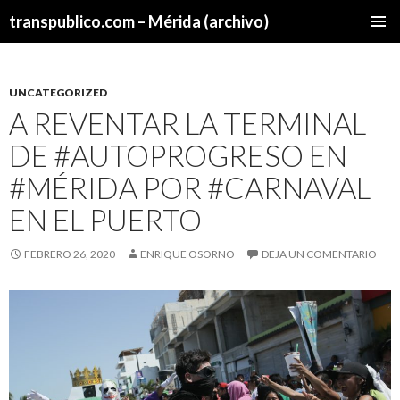
transpublico.com – Mérida (archivo)
SALTAR
MENÚ
AL
PRINCI
CONTENIDO
UNCATEGORIZED
A REVENTAR LA TERMINAL
DE #AUTOPROGRESO EN
#MÉRIDA POR #CARNAVAL
EN EL PUERTO
FEBRERO 26, 2020
ENRIQUE OSORNO
DEJA UN COMENTARIO