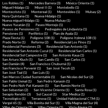
Los Robles (1)
Mercedes Barrera (3)
México Oriente (1)
Miguel Hidalgo (1)
Misné II (1)
Montebello (1)
Montecristo (1)
Montereal (1)
Montevideo (1)
Mulsay (2)
Nora Quintana (1)
Nueva Hidalgo (1)
Nueva miguel Hidalgo (1)
Nueva Mulsay (1)
Nuevo Yucatán (1)
Paseo Montejo (1)
Paseos de Pensiones (1)
Pedregales de Lindavista (1)
Pensiones (1)
Periférico (1)
Plan de Ayala (1)
Plaza Fiesta (1)
Polígono 108 (1)
Poligono Itzimná 108 (1)
Prado Norte (1)
Reforma (2)
Residencial Los Pinos (1)
Residencial Pensiones (3)
Residencial San Antonio (1)
Residencial San Antonio Cucul (1)
Residencial San Carlos (1)
Residencial Sol Campestre (1)
San Antonio Kaua (1)
San Arturo Xluch (1)
San Camilo (1)
San Carlos (1)
San Damián (4)
San Francisco Chuburná (1)
San Francisco Porvenir (1)
San José Tecoh (2)
San José Tzal (1)
San Luis (1)
San Marcos Ciudad Sustentable (1)
San Nicolas del Sur (2)
San Pablo Uxmal (1)
San Pedro Kanasin (1)
San Pedro Noh-Pat Kanasín (1)
San Ramón Norte (1)
San Sebastian (2)
San Vicente Oriente (1)
Santa Rosa (1)
Serapio Rendón (3)
Sol Caucel (1)
Star Medica (1)
Tecnológico (1)
Terranova (1)
Unidad Habitacional CTM (1)
Vergel 65 (1)
Villa Bonita del Sur (1)
Villa Magna del Sur (4)
Villas de Oriente (1)
Villas Oriente (1)
Vista Alegre (1)