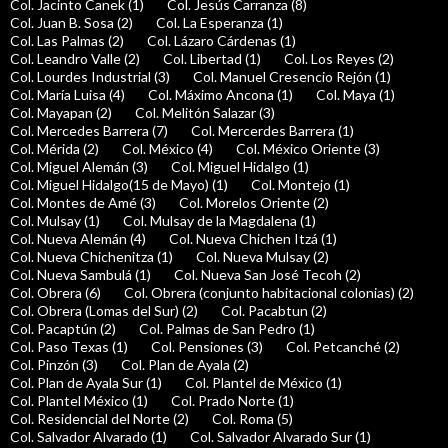
Col. Jacinto Canek (1)
Col. Jesús Carranza (8)
Col. Juan B. Sosa (2)
Col. La Esperanza (1)
Col. Las Palmas (2)
Col. Lázaro Cárdenas (1)
Col. Leandro Valle (2)
Col. Libertad (1)
Col. Los Reyes (2)
Col. Lourdes Industrial (3)
Col. Manuel Cresencio Rejón (1)
Col. María Luisa (4)
Col. Máximo Ancona (1)
Col. Maya (1)
Col. Mayapan (2)
Col. Melitón Salazar (3)
Col. Mercedes Barrera (7)
Col. Mercerdes Barrera (1)
Col. Mérida (2)
Col. México (4)
Col. México Oriente (3)
Col. Miguel Alemán (3)
Col. Miguel Hidalgo (1)
Col. Miguel Hidalgo(15 de Mayo) (1)
Col. Montejo (1)
Col. Montes de Amé (3)
Col. Morelos Oriente (2)
Col. Mulsay (1)
Col. Mulsay de la Magdalena (1)
Col. Nueva Alemán (4)
Col. Nueva Chichen Itzá (1)
Col. Nueva Chichenitza (1)
Col. Nueva Mulsay (2)
Col. Nueva Sambulá (1)
Col. Nueva San José Tecoh (2)
Col. Obrera (6)
Col. Obrera (conjunto habitacional colonias) (2)
Col. Obrera (Lomas del Sur) (2)
Col. Pacabtun (2)
Col. Pacaptún (2)
Col. Palmas de San Pedro (1)
Col. Paso Texas (1)
Col. Pensiones (3)
Col. Petcanché (2)
Col. Pinzón (3)
Col. Plan de Ayala (2)
Col. Plan de Ayala Sur (1)
Col. Plantel de México (1)
Col. Plantel México (1)
Col. Prado Norte (1)
Col. Residencial del Norte (2)
Col. Roma (5)
Col. Salvador Alvarado (1)
Col. Salvador Alvarado Sur (1)