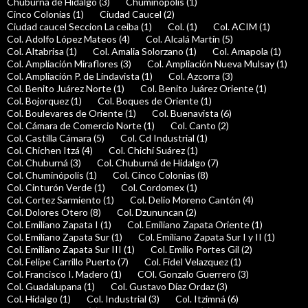
Chuburná de Hidalgo (3)
Chuminópolis (1)
Cinco Colonias (1)
Ciudad Caucel (2)
Ciudad caucel Seccion La ceiba (1)
Col. (1)
Col. ACIM (1)
Col. Adolfo López Mateos (4)
Col. Alcalá Martín (5)
Col. Altabrisa (1)
Col. Amalia Solorzano (1)
Col. Amapola (1)
Col. Ampliación Miraflores (3)
Col. Ampliación Nueva Mulsay (1)
Col. Ampliación P. de Lindavista (1)
Col. Azcorra (3)
Col. Benito Juárez Norte (1)
Col. Benito Juárez Oriente (1)
Col. Bojorquez (1)
Col. Boques de Oriente (1)
Col. Boulevares de Oriente (1)
Col. Buenavista (6)
Col. Cámara de Comercio Norte (1)
Col. Canto (2)
Col. Castilla Cámara (5)
Col. Cd Industrial (1)
Col. Chichen Itzá (4)
Col. Chichí Suárez (1)
Col. Chuburná (3)
Col. Chuburná de Hidalgo (7)
Col. Chuminópolis (1)
Col. Cinco Colonias (8)
Col. Cinturón Verde (1)
Col. Cordomex (1)
Col. Cortez Sarmiento (1)
Col. Delio Moreno Cantón (4)
Col. Dolores Otero (8)
Col. Dzununcan (2)
Col. Emiliano Zapata I (1)
Col. Emiliano Zapata Oriente (1)
Col. Emiliano Zapata Sur (1)
Col. Emiliano Zapata Sur I y II (1)
Col. Emiliano Zapata Sur III (1)
Col. Emilio Portes Gil (2)
Col. Felipe Carrillo Puerto (7)
Col. Fidel Velazquez (1)
Col. Francisco I. Madero (1)
COl. Gonzalo Guerrero (3)
Col. Guadalupana (1)
Col. Gustavo Díaz Ordaz (3)
Col. Hidalgo (1)
Col. Industrial (3)
Col. Itzimná (6)