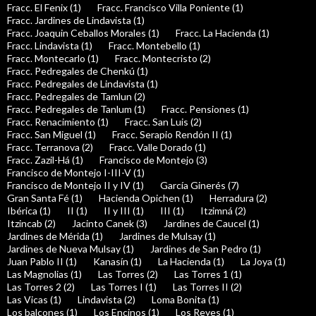
Fracc. El Fenix (1)
Fracc. Francisco Villa Poniente (1)
Fracc. Jardines de Lindavista (1)
Fracc. Joaquin Ceballos Morales (1)
Fracc. La Hacienda (1)
Fracc. Lindavista (1)
Fracc. Montebello (1)
Fracc. Montecarlo (1)
Fracc. Montecristo (2)
Fracc. Pedregales de Chenkú (1)
Fracc. Pedregales de Lindavista (1)
Fracc. Pedregales de Tamlun (2)
Fracc. Pedregales de Tanlum (1)
Fracc. Pensiones (1)
Fracc. Renacimiento (1)
Fracc. San Luis (2)
Fracc. San Miguel (1)
Fracc. Serapio Rendón II (1)
Fracc. Terranova (2)
Fracc. Valle Dorado (1)
Fracc. Zazil-Há (1)
Francisco de Montejo (3)
Francisco de Montejo I-III-V (1)
Francisco de Montejo II y IV (1)
García Ginerés (7)
Gran Santa Fé (1)
Hacienda Opichen (1)
Herradura (2)
Ibérica (1)
II (1)
II y III (1)
III (1)
Itzimná (2)
Itzincab (2)
Jacinto Canek (3)
Jardines de Caucel (1)
Jardines de Mérida (1)
Jardines de Mulsay (1)
Jardines de Nueva Mulsay (1)
Jardines de San Pedro (1)
Juan Pablo II (1)
Kanasín (1)
La Hacienda (1)
La Joya (1)
Las Magnolias (1)
Las Torres (2)
Las Torres 1 (1)
Las Torres 2 (2)
Las Torres I (1)
Las Torres II (2)
Las Vicas (1)
Lindavista (2)
Loma Bonita (1)
Los balcones (1)
Los Encinos (1)
Los Reyes (1)