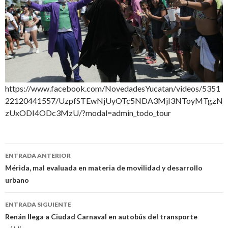
https://www.facebook.com/NovedadesYucatan/videos/5351
22120441557/UzpfSTEwNjUyOTc5NDA3MjI3NToyMTgzN
zUxODI4ODc3MzU/?modal=admin_todo_tour
Navegación
ENTRADA ANTERIOR
de
Mérida, mal evaluada en materia de movilidad y desarrollo
urbano
entradas
ENTRADA SIGUIENTE
Renán llega a Ciudad Carnaval en autobús del transporte