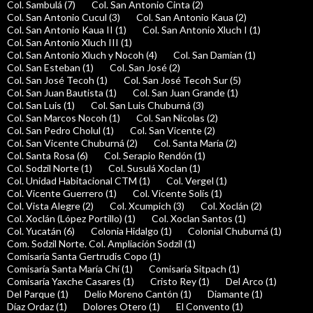
Col. Sambulá (7)
Col. San Antonio Cinta (2)
Col. San Antonio Cucul (3)
Col. San Antonio Kaua (2)
Col. San Antonio Kaua II (1)
Col. San Antonio Xluch I (1)
Col. San Antonio Xluch III (1)
Col. San Antonio Xluch y Nocoh (4)
Col. San Damian (1)
Col. San Esteban (1)
Col. San José (2)
Col. San José Tecoh (1)
Col. San José Tecoh Sur (5)
Col. San Juan Bautista (1)
Col. San Juan Grande (1)
Col. San Luis (1)
Col. San Luis Chuburná (3)
Col. San Marcos Nocoh (1)
Col. San Nicolas (2)
Col. San Pedro Cholul (1)
Col. San Vicente (2)
Col. San Vicente Chuburná (2)
Col. Santa María (2)
Col. Santa Rosa (6)
Col. Serapio Rendón (1)
Col. Sodzil Norte (1)
Col. Susulá Xoclan (1)
Col. Unidad Habitacional CTM (1)
Col. Vergel (1)
Col. Vicente Guerrero (1)
Col. Vicente Solís (1)
Col. Vista Alegre (2)
Col. Xcumpich (3)
Col. Xoclán (2)
Col. Xoclán (López Portillo) (1)
Col. Xoclan Santos (1)
Col. Yucatán (6)
Colonia Hidalgo (1)
Colonial Chuburná (1)
Com. Sodzil Norte. Col. Ampliación Sodzil (1)
Comisaría Santa Gertrudis Copo (1)
Comisaría Santa María Chí (1)
Comisaría Sitpach (1)
Comisaría Yaxche Casares (1)
Cristo Rey (1)
Del Arco (1)
Del Parque (1)
Delio Moreno Cantón (1)
Diamante (1)
Díaz Ordaz (1)
Dolores Otero (1)
El Convento (1)