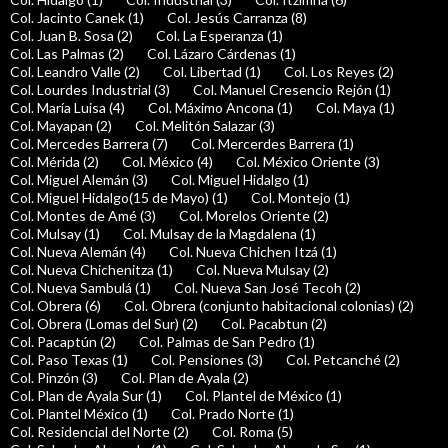
Col. Jacinto Canek (1)
Col. Jesús Carranza (8)
Col. Juan B. Sosa (2)
Col. La Esperanza (1)
Col. Las Palmas (2)
Col. Lázaro Cárdenas (1)
Col. Leandro Valle (2)
Col. Libertad (1)
Col. Los Reyes (2)
Col. Lourdes Industrial (3)
Col. Manuel Cresencio Rejón (1)
Col. María Luisa (4)
Col. Máximo Ancona (1)
Col. Maya (1)
Col. Mayapan (2)
Col. Melitón Salazar (3)
Col. Mercedes Barrera (7)
Col. Mercerdes Barrera (1)
Col. Mérida (2)
Col. México (4)
Col. México Oriente (3)
Col. Miguel Alemán (3)
Col. Miguel Hidalgo (1)
Col. Miguel Hidalgo(15 de Mayo) (1)
Col. Montejo (1)
Col. Montes de Amé (3)
Col. Morelos Oriente (2)
Col. Mulsay (1)
Col. Mulsay de la Magdalena (1)
Col. Nueva Alemán (4)
Col. Nueva Chichen Itzá (1)
Col. Nueva Chichenitza (1)
Col. Nueva Mulsay (2)
Col. Nueva Sambulá (1)
Col. Nueva San José Tecoh (2)
Col. Obrera (6)
Col. Obrera (conjunto habitacional colonias) (2)
Col. Obrera (Lomas del Sur) (2)
Col. Pacabtun (2)
Col. Pacaptún (2)
Col. Palmas de San Pedro (1)
Col. Paso Texas (1)
Col. Pensiones (3)
Col. Petcanché (2)
Col. Pinzón (3)
Col. Plan de Ayala (2)
Col. Plan de Ayala Sur (1)
Col. Plantel de México (1)
Col. Plantel México (1)
Col. Prado Norte (1)
Col. Residencial del Norte (2)
Col. Roma (5)