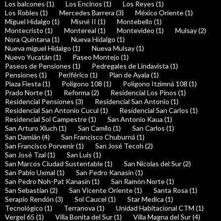
Los balcones (1)
Los Encinos (1)
Los Reyes (1)
Los Robles (1)
Mercedes Barrera (3)
México Oriente (1)
Miguel Hidalgo (1)
Misné II (1)
Montebello (1)
Montecristo (1)
Montereal (1)
Montevideo (1)
Mulsay (2)
Nora Quintana (1)
Nueva Hidalgo (1)
Nueva miguel Hidalgo (1)
Nueva Mulsay (1)
Nuevo Yucatán (1)
Paseo Montejo (1)
Paseos de Pensiones (1)
Pedregales de Lindavista (1)
Pensiones (1)
Periférico (1)
Plan de Ayala (1)
Plaza Fiesta (1)
Polígono 108 (1)
Poligono Itzimná 108 (1)
Prado Norte (1)
Reforma (2)
Residencial Los Pinos (1)
Residencial Pensiones (3)
Residencial San Antonio (1)
Residencial San Antonio Cucul (1)
Residencial San Carlos (1)
Residencial Sol Campestre (1)
San Antonio Kaua (1)
San Arturo Xluch (1)
San Camilo (1)
San Carlos (1)
San Damián (4)
San Francisco Chuburná (1)
San Francisco Porvenir (1)
San José Tecoh (2)
San José Tzal (1)
San Luis (1)
San Marcos Ciudad Sustentable (1)
San Nicolas del Sur (2)
San Pablo Uxmal (1)
San Pedro Kanasin (1)
San Pedro Noh-Pat Kanasín (1)
San Ramón Norte (1)
San Sebastian (2)
San Vicente Oriente (1)
Santa Rosa (1)
Serapio Rendón (3)
Sol Caucel (1)
Star Medica (1)
Tecnológico (1)
Terranova (1)
Unidad Habitacional CTM (1)
Vergel 65 (1)
Villa Bonita del Sur (1)
Villa Magna del Sur (4)