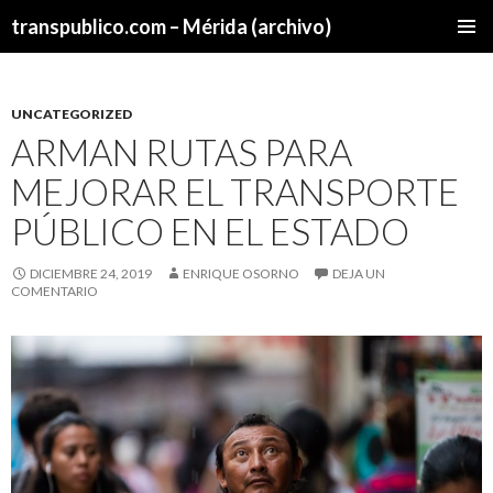
transpublico.com – Mérida (archivo)
SALTAR
MENÚ
AL
PRINCI
CONTENIDO
UNCATEGORIZED
ARMAN RUTAS PARA
MEJORAR EL TRANSPORTE
PÚBLICO EN EL ESTADO
DICIEMBRE 24, 2019
ENRIQUE OSORNO
DEJA UN
COMENTARIO