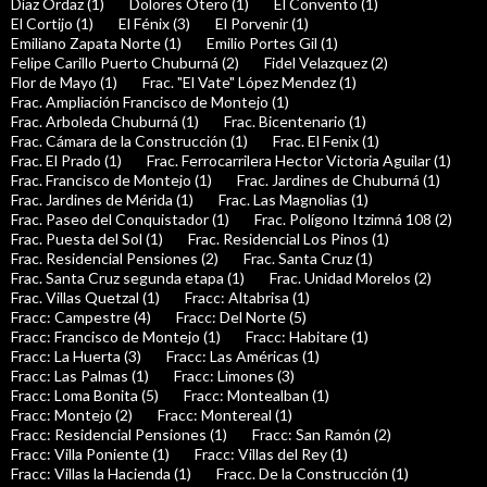
Díaz Ordaz (1)
Dolores Otero (1)
El Convento (1)
El Cortijo (1)
El Fénix (3)
El Porvenir (1)
Emiliano Zapata Norte (1)
Emilio Portes Gil (1)
Felipe Carillo Puerto Chuburná (2)
Fidel Velazquez (2)
Flor de Mayo (1)
Frac. "El Vate" López Mendez (1)
Frac. Ampliación Francisco de Montejo (1)
Frac. Arboleda Chuburná (1)
Frac. Bicentenario (1)
Frac. Cámara de la Construcción (1)
Frac. El Fenix (1)
Frac. El Prado (1)
Frac. Ferrocarrilera Hector Victoria Aguilar (1)
Frac. Francisco de Montejo (1)
Frac. Jardines de Chuburná (1)
Frac. Jardines de Mérida (1)
Frac. Las Magnolias (1)
Frac. Paseo del Conquistador (1)
Frac. Polígono Itzimná 108 (2)
Frac. Puesta del Sol (1)
Frac. Residencial Los Pinos (1)
Frac. Residencial Pensiones (2)
Frac. Santa Cruz (1)
Frac. Santa Cruz segunda etapa (1)
Frac. Unidad Morelos (2)
Frac. Villas Quetzal (1)
Fracc: Altabrisa (1)
Fracc: Campestre (4)
Fracc: Del Norte (5)
Fracc: Francisco de Montejo (1)
Fracc: Habitare (1)
Fracc: La Huerta (3)
Fracc: Las Américas (1)
Fracc: Las Palmas (1)
Fracc: Limones (3)
Fracc: Loma Bonita (5)
Fracc: Montealban (1)
Fracc: Montejo (2)
Fracc: Montereal (1)
Fracc: Residencial Pensiones (1)
Fracc: San Ramón (2)
Fracc: Villa Poniente (1)
Fracc: Villas del Rey (1)
Fracc: Villas la Hacienda (1)
Fracc. De la Construcción (1)