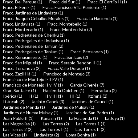
Fracc. Del Parque (1)
Fracc. del Sur (1)
Fracc. El Cortijo II (1)
Fracc. El Fenix (1)
Fracc. Francisco Villa Poniente (1)
Fracc. Jardines de Lindavista (1)
Fracc. Joaquin Ceballos Morales (1)
Fracc. La Hacienda (1)
Fracc. Lindavista (1)
Fracc. Montebello (1)
Fracc. Montecarlo (1)
Fracc. Montecristo (2)
Fracc. Pedregales de Chenkú (1)
Fracc. Pedregales de Lindavista (1)
Fracc. Pedregales de Tamlun (2)
Fracc. Pedregales de Tanlum (1)
Fracc. Pensiones (1)
Fracc. Renacimiento (1)
Fracc. San Luis (2)
Fracc. San Miguel (1)
Fracc. Serapio Rendón II (1)
Fracc. Terranova (2)
Fracc. Valle Dorado (1)
Fracc. Zazil-Há (1)
Francisco de Montejo (3)
Francisco de Montejo I-III-V (1)
Francisco de Montejo II y IV (1)
García Ginerés (7)
Gran Santa Fé (1)
Hacienda Opichen (1)
Herradura (2)
Ibérica (1)
II (1)
II y III (1)
III (1)
Itzimná (2)
Itzincab (2)
Jacinto Canek (3)
Jardines de Caucel (1)
Jardines de Mérida (1)
Jardines de Mulsay (1)
Jardines de Nueva Mulsay (1)
Jardines de San Pedro (1)
Juan Pablo II (1)
Kanasín (1)
La Hacienda (1)
La Joya (1)
Las Magnolias (1)
Las Torres (2)
Las Torres 1 (1)
Las Torres 2 (2)
Las Torres I (1)
Las Torres II (2)
Las Vicas (1)
Lindavista (2)
Loma Bonita (1)