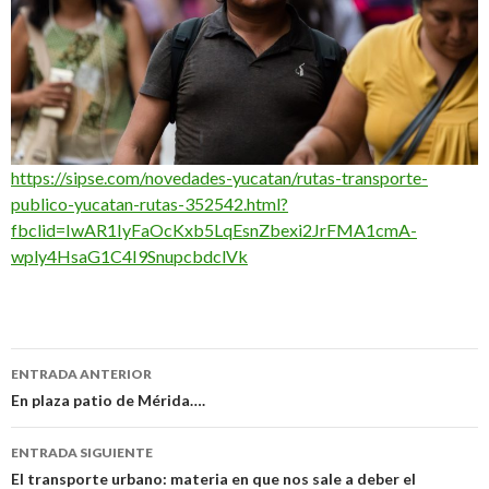
https://sipse.com/novedades-yucatan/rutas-transporte-
publico-yucatan-rutas-352542.html?
fbclid=IwAR1IyFaOcKxb5LqEsnZbexi2JrFMA1cmA-
wply4HsaG1C4I9SnupcbdclVk
Navegación
ENTRADA ANTERIOR
de
En plaza patio de Mérida….
entradas
ENTRADA SIGUIENTE
El transporte urbano: materia en que nos sale a deber el