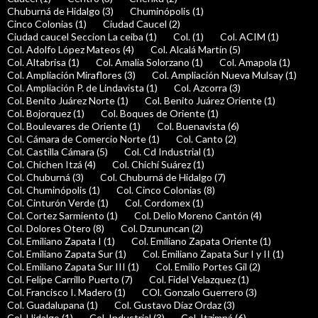
Chuburná de Hidalgo (3)
Chuminópolis (1)
Cinco Colonias (1)
Ciudad Caucel (2)
Ciudad caucel Seccion La ceiba (1)
Col. (1)
Col. ACIM (1)
Col. Adolfo López Mateos (4)
Col. Alcalá Martín (5)
Col. Altabrisa (1)
Col. Amalia Solorzano (1)
Col. Amapola (1)
Col. Ampliación Miraflores (3)
Col. Ampliación Nueva Mulsay (1)
Col. Ampliación P. de Lindavista (1)
Col. Azcorra (3)
Col. Benito Juárez Norte (1)
Col. Benito Juárez Oriente (1)
Col. Bojorquez (1)
Col. Boques de Oriente (1)
Col. Boulevares de Oriente (1)
Col. Buenavista (6)
Col. Cámara de Comercio Norte (1)
Col. Canto (2)
Col. Castilla Cámara (5)
Col. Cd Industrial (1)
Col. Chichen Itzá (4)
Col. Chichí Suárez (1)
Col. Chuburná (3)
Col. Chuburná de Hidalgo (7)
Col. Chuminópolis (1)
Col. Cinco Colonias (8)
Col. Cinturón Verde (1)
Col. Cordomex (1)
Col. Cortez Sarmiento (1)
Col. Delio Moreno Cantón (4)
Col. Dolores Otero (8)
Col. Dzununcan (2)
Col. Emiliano Zapata I (1)
Col. Emiliano Zapata Oriente (1)
Col. Emiliano Zapata Sur (1)
Col. Emiliano Zapata Sur I y II (1)
Col. Emiliano Zapata Sur III (1)
Col. Emilio Portes Gil (2)
Col. Felipe Carrillo Puerto (7)
Col. Fidel Velazquez (1)
Col. Francisco I. Madero (1)
COl. Gonzalo Guerrero (3)
Col. Guadalupana (1)
Col. Gustavo Díaz Ordaz (3)
Col. Hidalgo (1)
Col. Industrial (3)
Col. Itzimná (6)