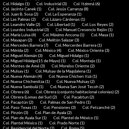
Col. Hidalgo (1)
Col. Industrial (3)
Col. Itzimná (6)
Col. Jacinto Canek (1)
Col. Jesús Carranza (8)
Col. Juan B. Sosa (2)
Col. La Esperanza (1)
Col. Las Palmas (2)
Col. Lázaro Cárdenas (1)
Col. Leandro Valle (2)
Col. Libertad (1)
Col. Los Reyes (2)
Col. Lourdes Industrial (3)
Col. Manuel Cresencio Rejón (1)
Col. María Luisa (4)
Col. Máximo Ancona (1)
Col. Maya (1)
Col. Mayapan (2)
Col. Melitón Salazar (3)
Col. Mercedes Barrera (7)
Col. Mercerdes Barrera (1)
Col. Mérida (2)
Col. México (4)
Col. México Oriente (3)
Col. Miguel Alemán (3)
Col. Miguel Hidalgo (1)
Col. Miguel Hidalgo(15 de Mayo) (1)
Col. Montejo (1)
Col. Montes de Amé (3)
Col. Morelos Oriente (2)
Col. Mulsay (1)
Col. Mulsay de la Magdalena (1)
Col. Nueva Alemán (4)
Col. Nueva Chichen Itzá (1)
Col. Nueva Chichenitza (1)
Col. Nueva Mulsay (2)
Col. Nueva Sambulá (1)
Col. Nueva San José Tecoh (2)
Col. Obrera (6)
Col. Obrera (conjunto habitacional colonias) (2)
Col. Obrera (Lomas del Sur) (2)
Col. Pacabtun (2)
Col. Pacaptún (2)
Col. Palmas de San Pedro (1)
Col. Paso Texas (1)
Col. Pensiones (3)
Col. Petcanché (2)
Col. Pinzón (3)
Col. Plan de Ayala (2)
Col. Plan de Ayala Sur (1)
Col. Plantel de México (1)
Col. Plantel México (1)
Col. Prado Norte (1)
Col. Residencial del Norte (2)
Col. Roma (5)