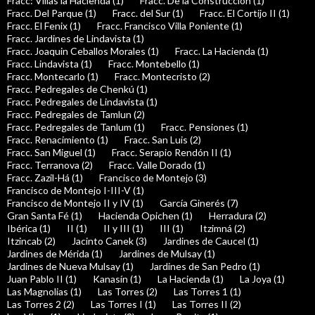
Fracc: Villas la Hacienda (1)
Fracc. De la Construcción (1)
Fracc. Del Parque (1)
Fracc. del Sur (1)
Fracc. El Cortijo II (1)
Fracc. El Fenix (1)
Fracc. Francisco Villa Poniente (1)
Fracc. Jardines de Lindavista (1)
Fracc. Joaquin Ceballos Morales (1)
Fracc. La Hacienda (1)
Fracc. Lindavista (1)
Fracc. Montebello (1)
Fracc. Montecarlo (1)
Fracc. Montecristo (2)
Fracc. Pedregales de Chenkú (1)
Fracc. Pedregales de Lindavista (1)
Fracc. Pedregales de Tamlun (2)
Fracc. Pedregales de Tanlum (1)
Fracc. Pensiones (1)
Fracc. Renacimiento (1)
Fracc. San Luis (2)
Fracc. San Miguel (1)
Fracc. Serapio Rendón II (1)
Fracc. Terranova (2)
Fracc. Valle Dorado (1)
Fracc. Zazil-Há (1)
Francisco de Montejo (3)
Francisco de Montejo I-III-V (1)
Francisco de Montejo II y IV (1)
García Ginerés (7)
Gran Santa Fé (1)
Hacienda Opichen (1)
Herradura (2)
Ibérica (1)
II (1)
II y III (1)
III (1)
Itzimná (2)
Itzincab (2)
Jacinto Canek (3)
Jardines de Caucel (1)
Jardines de Mérida (1)
Jardines de Mulsay (1)
Jardines de Nueva Mulsay (1)
Jardines de San Pedro (1)
Juan Pablo II (1)
Kanasín (1)
La Hacienda (1)
La Joya (1)
Las Magnolias (1)
Las Torres (2)
Las Torres 1 (1)
Las Torres 2 (2)
Las Torres I (1)
Las Torres II (2)