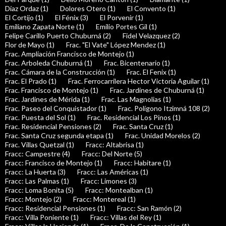
Díaz Ordaz (1)
Dolores Otero (1)
El Convento (1)
El Cortijo (1)
El Fénix (3)
El Porvenir (1)
Emiliano Zapata Norte (1)
Emilio Portes Gil (1)
Felipe Carillo Puerto Chuburná (2)
Fidel Velazquez (2)
Flor de Mayo (1)
Frac. "El Vate" López Mendez (1)
Frac. Ampliación Francisco de Montejo (1)
Frac. Arboleda Chuburná (1)
Frac. Bicentenario (1)
Frac. Cámara de la Construcción (1)
Frac. El Fenix (1)
Frac. El Prado (1)
Frac. Ferrocarrilera Hector Victoria Aguilar (1)
Frac. Francisco de Montejo (1)
Frac. Jardines de Chuburná (1)
Frac. Jardines de Mérida (1)
Frac. Las Magnolias (1)
Frac. Paseo del Conquistador (1)
Frac. Polígono Itzimná 108 (2)
Frac. Puesta del Sol (1)
Frac. Residencial Los Pinos (1)
Frac. Residencial Pensiones (2)
Frac. Santa Cruz (1)
Frac. Santa Cruz segunda etapa (1)
Frac. Unidad Morelos (2)
Frac. Villas Quetzal (1)
Fracc: Altabrisa (1)
Fracc: Campestre (4)
Fracc: Del Norte (5)
Fracc: Francisco de Montejo (1)
Fracc: Habitare (1)
Fracc: La Huerta (3)
Fracc: Las Américas (1)
Fracc: Las Palmas (1)
Fracc: Limones (3)
Fracc: Loma Bonita (5)
Fracc: Montealban (1)
Fracc: Montejo (2)
Fracc: Montereal (1)
Fracc: Residencial Pensiones (1)
Fracc: San Ramón (2)
Fracc: Villa Poniente (1)
Fracc: Villas del Rey (1)