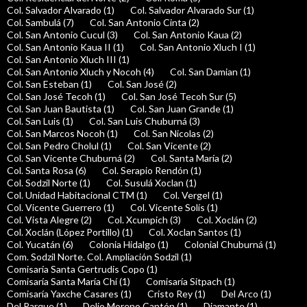
Col. Salvador Alvarado (1)
Col. Salvador Alvarado Sur (1)
Col. Sambulá (7)
Col. San Antonio Cinta (2)
Col. San Antonio Cucul (3)
Col. San Antonio Kaua (2)
Col. San Antonio Kaua II (1)
Col. San Antonio Xluch I (1)
Col. San Antonio Xluch III (1)
Col. San Antonio Xluch y Nocoh (4)
Col. San Damian (1)
Col. San Esteban (1)
Col. San José (2)
Col. San José Tecoh (1)
Col. San José Tecoh Sur (5)
Col. San Juan Bautista (1)
Col. San Juan Grande (1)
Col. San Luis (1)
Col. San Luis Chuburná (3)
Col. San Marcos Nocoh (1)
Col. San Nicolas (2)
Col. San Pedro Cholul (1)
Col. San Vicente (2)
Col. San Vicente Chuburná (2)
Col. Santa María (2)
Col. Santa Rosa (6)
Col. Serapio Rendón (1)
Col. Sodzil Norte (1)
Col. Susulá Xoclan (1)
Col. Unidad Habitacional CTM (1)
Col. Vergel (1)
Col. Vicente Guerrero (1)
Col. Vicente Solís (1)
Col. Vista Alegre (2)
Col. Xcumpich (3)
Col. Xoclán (2)
Col. Xoclán (López Portillo) (1)
Col. Xoclan Santos (1)
Col. Yucatán (6)
Colonia Hidalgo (1)
Colonial Chuburná (1)
Com. Sodzil Norte. Col. Ampliación Sodzil (1)
Comisaría Santa Gertrudis Copo (1)
Comisaría Santa María Chí (1)
Comisaría Sitpach (1)
Comisaría Yaxche Casares (1)
Cristo Rey (1)
Del Arco (1)
Del Parque (1)
Delio Moreno Cantón (1)
Diamante (1)