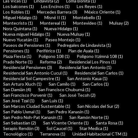
Las Vicas (1)
Lindavista (2)
Loma Bonita (1)
Los balcones (1)
Los Encinos (1)
Los Reyes (1)
Los Robles (1)
Mercedes Barrera (3)
México Oriente (1)
Miguel Hidalgo (1)
Misné II (1)
Montebello (1)
Montecristo (1)
Montereal (1)
Montevideo (1)
Mulsay (2)
Nora Quintana (1)
Nueva Hidalgo (1)
Nueva miguel Hidalgo (1)
Nueva Mulsay (1)
Nuevo Yucatán (1)
Paseo Montejo (1)
Paseos de Pensiones (1)
Pedregales de Lindavista (1)
Pensiones (1)
Periférico (1)
Plan de Ayala (1)
Plaza Fiesta (1)
Polígono 108 (1)
Poligono Itzimná 108 (1)
Prado Norte (1)
Reforma (2)
Residencial Los Pinos (1)
Residencial Pensiones (3)
Residencial San Antonio (1)
Residencial San Antonio Cucul (1)
Residencial San Carlos (1)
Residencial Sol Campestre (1)
San Antonio Kaua (1)
San Arturo Xluch (1)
San Camilo (1)
San Carlos (1)
San Damián (4)
San Francisco Chuburná (1)
San Francisco Porvenir (1)
San José Tecoh (2)
San José Tzal (1)
San Luis (1)
San Marcos Ciudad Sustentable (1)
San Nicolas del Sur (2)
San Pablo Uxmal (1)
San Pedro Kanasin (1)
San Pedro Noh-Pat Kanasín (1)
San Ramón Norte (1)
San Sebastian (2)
San Vicente Oriente (1)
Santa Rosa (1)
Serapio Rendón (3)
Sol Caucel (1)
Star Medica (1)
Tecnológico (1)
Terranova (1)
Unidad Habitacional CTM (1)