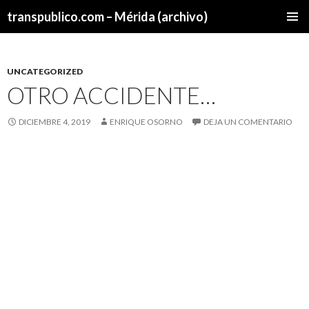
transpublico.com – Mérida (archivo)
SALTAR
MENÚ
AL
PRINCI
CONTENIDO
UNCATEGORIZED
OTRO ACCIDENTE…
DICIEMBRE 4, 2019
ENRIQUE OSORNO
DEJA UN COMENTARIO