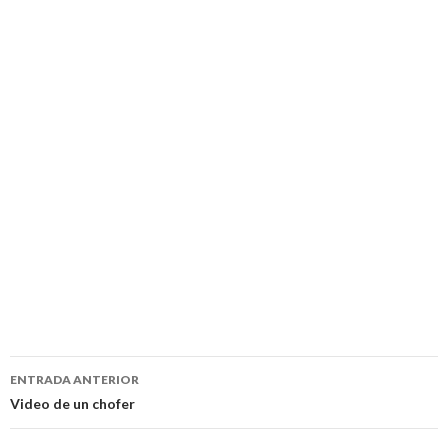
Navegación
ENTRADA ANTERIOR
de
Video de un chofer
entradas