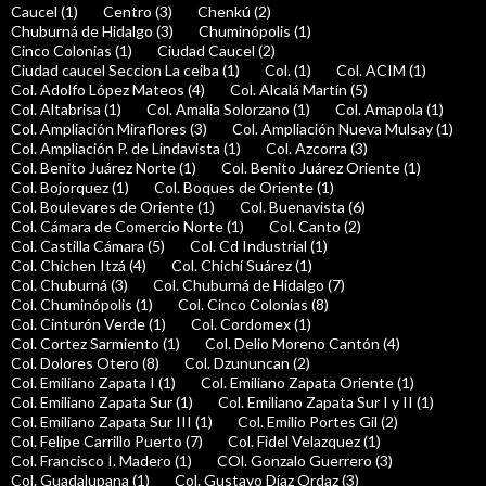
Caucel (1)
Centro (3)
Chenkú (2)
Chuburná de Hidalgo (3)
Chuminópolis (1)
Cinco Colonias (1)
Ciudad Caucel (2)
Ciudad caucel Seccion La ceiba (1)
Col. (1)
Col. ACIM (1)
Col. Adolfo López Mateos (4)
Col. Alcalá Martín (5)
Col. Altabrisa (1)
Col. Amalia Solorzano (1)
Col. Amapola (1)
Col. Ampliación Miraflores (3)
Col. Ampliación Nueva Mulsay (1)
Col. Ampliación P. de Lindavista (1)
Col. Azcorra (3)
Col. Benito Juárez Norte (1)
Col. Benito Juárez Oriente (1)
Col. Bojorquez (1)
Col. Boques de Oriente (1)
Col. Boulevares de Oriente (1)
Col. Buenavista (6)
Col. Cámara de Comercio Norte (1)
Col. Canto (2)
Col. Castilla Cámara (5)
Col. Cd Industrial (1)
Col. Chichen Itzá (4)
Col. Chichí Suárez (1)
Col. Chuburná (3)
Col. Chuburná de Hidalgo (7)
Col. Chuminópolis (1)
Col. Cinco Colonias (8)
Col. Cinturón Verde (1)
Col. Cordomex (1)
Col. Cortez Sarmiento (1)
Col. Delio Moreno Cantón (4)
Col. Dolores Otero (8)
Col. Dzununcan (2)
Col. Emiliano Zapata I (1)
Col. Emiliano Zapata Oriente (1)
Col. Emiliano Zapata Sur (1)
Col. Emiliano Zapata Sur I y II (1)
Col. Emiliano Zapata Sur III (1)
Col. Emilio Portes Gil (2)
Col. Felipe Carrillo Puerto (7)
Col. Fidel Velazquez (1)
Col. Francisco I. Madero (1)
COl. Gonzalo Guerrero (3)
Col. Guadalupana (1)
Col. Gustavo Díaz Ordaz (3)