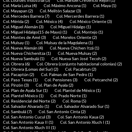
Col. Lourdes Industrial (3)
Col. Manuel Cresencio Rejón (1)
Col. María Luisa (4)
Col. Máximo Ancona (1)
Col. Maya (1)
Col. Mayapan (2)
Col. Melitón Salazar (3)
Col. Mercedes Barrera (7)
Col. Mercerdes Barrera (1)
Col. Mérida (2)
Col. México (4)
Col. México Oriente (3)
Col. Miguel Alemán (3)
Col. Miguel Hidalgo (1)
Col. Miguel Hidalgo(15 de Mayo) (1)
Col. Montejo (1)
Col. Montes de Amé (3)
Col. Morelos Oriente (2)
Col. Mulsay (1)
Col. Mulsay de la Magdalena (1)
Col. Nueva Alemán (4)
Col. Nueva Chichen Itzá (1)
Col. Nueva Chichenitza (1)
Col. Nueva Mulsay (2)
Col. Nueva Sambulá (1)
Col. Nueva San José Tecoh (2)
Col. Obrera (6)
Col. Obrera (conjunto habitacional colonias) (2)
Col. Obrera (Lomas del Sur) (2)
Col. Pacabtun (2)
Col. Pacaptún (2)
Col. Palmas de San Pedro (1)
Col. Paso Texas (1)
Col. Pensiones (3)
Col. Petcanché (2)
Col. Pinzón (3)
Col. Plan de Ayala (2)
Col. Plan de Ayala Sur (1)
Col. Plantel de México (1)
Col. Plantel México (1)
Col. Prado Norte (1)
Col. Residencial del Norte (2)
Col. Roma (5)
Col. Salvador Alvarado (1)
Col. Salvador Alvarado Sur (1)
Col. Sambulá (7)
Col. San Antonio Cinta (2)
Col. San Antonio Cucul (3)
Col. San Antonio Kaua (2)
Col. San Antonio Kaua II (1)
Col. San Antonio Xluch I (1)
Col. San Antonio Xluch III (1)