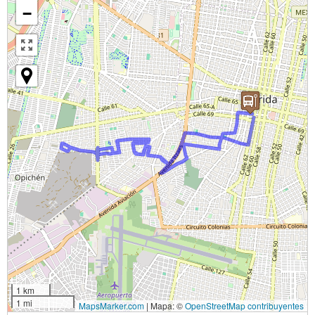
−
1 km
1 mi
MapsMarker.com
|
Mapa: ©
OpenStreetMap contribuyentes