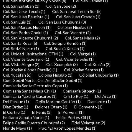
Col. San Antonio Xluch y Nocoh (4)
Col. San Damian (1)
Col. San Esteban (1)
Col. San José (2)
Col. San José Tecoh (1)
Col. San José Tecoh Sur (5)
Col. San Juan Bautista (1)
Col. San Juan Grande (1)
Col. San Luis (1)
Col. San Luis Chuburná (3)
Col. San Marcos Nocoh (1)
Col. San Nicolas (2)
Col. San Pedro Cholul (1)
Col. San Vicente (2)
Col. San Vicente Chuburná (2)
Col. Santa María (2)
Col. Santa Rosa (6)
Col. Serapio Rendón (1)
Col. Sodzil Norte (1)
Col. Susulá Xoclan (1)
Col. Unidad Habitacional CTM (1)
Col. Vergel (1)
Col. Vicente Guerrero (1)
Col. Vicente Solís (1)
Col. Vista Alegre (2)
Col. Xcumpich (3)
Col. Xoclán (2)
Col. Xoclán (López Portillo) (1)
Col. Xoclan Santos (1)
Col. Yucatán (6)
Colonia Hidalgo (1)
Colonial Chuburná (1)
Com. Sodzil Norte. Col. Ampliación Sodzil (1)
Comisaría Santa Gertrudis Copo (1)
Comisaría Santa María Chí (1)
Comisaría Sitpach (1)
Comisaría Yaxche Casares (1)
Cristo Rey (1)
Del Arco (1)
Del Parque (1)
Delio Moreno Cantón (1)
Diamante (1)
Díaz Ordaz (1)
Dolores Otero (1)
El Convento (1)
El Cortijo (1)
El Fénix (3)
El Porvenir (1)
Emiliano Zapata Norte (1)
Emilio Portes Gil (1)
Felipe Carillo Puerto Chuburná (2)
Fidel Velazquez (2)
Flor de Mayo (1)
Frac. "El Vate" López Mendez (1)