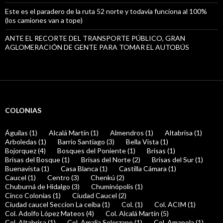
Este es el paradero de la ruta 52 norte y todavía funciona al 100%
(los camiones van a tope)
ANTE EL RECORTE DEL TRANSPORTE PÚBLICO, GRAN
AGLOMERACIÓN DE GENTE PARA TOMAR EL AUTOBÚS
COLONIAS
Águilas (1)
Alcalá Martín (1)
Almendros (1)
Altabrisa (1)
Arboledas (1)
Barrio Santiago (3)
Bella Vista (1)
Bojorquez (4)
Bosques del Poniente (1)
Brisas (1)
Brisas del Bosque (1)
Brisas del Norte (2)
Brisas del Sur (1)
Buenavista (1)
Casa Blanca (1)
Castilla Cámara (1)
Caucel (1)
Centro (3)
Chenkú (2)
Chuburná de Hidalgo (3)
Chuminópolis (1)
Cinco Colonias (1)
Ciudad Caucel (2)
Ciudad caucel Seccion La ceiba (1)
Col. (1)
Col. ACIM (1)
Col. Adolfo López Mateos (4)
Col. Alcalá Martín (5)
Col. Altabrisa (1)
Col. Amalia Solorzano (1)
Col. Amapola (1)