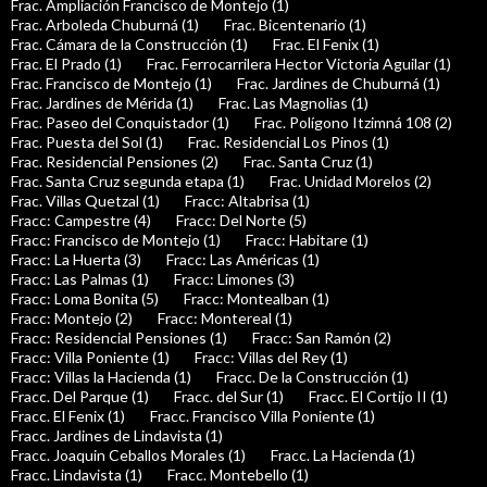
Frac. Ampliación Francisco de Montejo (1)
Frac. Arboleda Chuburná (1)
Frac. Bicentenario (1)
Frac. Cámara de la Construcción (1)
Frac. El Fenix (1)
Frac. El Prado (1)
Frac. Ferrocarrilera Hector Victoria Aguilar (1)
Frac. Francisco de Montejo (1)
Frac. Jardines de Chuburná (1)
Frac. Jardines de Mérida (1)
Frac. Las Magnolias (1)
Frac. Paseo del Conquistador (1)
Frac. Polígono Itzimná 108 (2)
Frac. Puesta del Sol (1)
Frac. Residencial Los Pinos (1)
Frac. Residencial Pensiones (2)
Frac. Santa Cruz (1)
Frac. Santa Cruz segunda etapa (1)
Frac. Unidad Morelos (2)
Frac. Villas Quetzal (1)
Fracc: Altabrisa (1)
Fracc: Campestre (4)
Fracc: Del Norte (5)
Fracc: Francisco de Montejo (1)
Fracc: Habitare (1)
Fracc: La Huerta (3)
Fracc: Las Américas (1)
Fracc: Las Palmas (1)
Fracc: Limones (3)
Fracc: Loma Bonita (5)
Fracc: Montealban (1)
Fracc: Montejo (2)
Fracc: Montereal (1)
Fracc: Residencial Pensiones (1)
Fracc: San Ramón (2)
Fracc: Villa Poniente (1)
Fracc: Villas del Rey (1)
Fracc: Villas la Hacienda (1)
Fracc. De la Construcción (1)
Fracc. Del Parque (1)
Fracc. del Sur (1)
Fracc. El Cortijo II (1)
Fracc. El Fenix (1)
Fracc. Francisco Villa Poniente (1)
Fracc. Jardines de Lindavista (1)
Fracc. Joaquin Ceballos Morales (1)
Fracc. La Hacienda (1)
Fracc. Lindavista (1)
Fracc. Montebello (1)