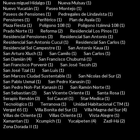
Nueva miguel Hidalgo (1)
Nueva Mulsay (1)
Nuevo Yucatán (1)
Paseo Montejo (1)
Paseos de Pensiones (1)
Pedregales de Lindavista (1)
Pensiones (1)
Periférico (1)
Plan de Ayala (1)
Plaza Fiesta (1)
Polígono 108 (1)
Poligono Itzimná 108 (1)
Prado Norte (1)
Reforma (2)
Residencial Los Pinos (1)
Residencial Pensiones (3)
Residencial San Antonio (1)
Residencial San Antonio Cucul (1)
Residencial San Carlos (1)
Residencial Sol Campestre (1)
San Antonio Kaua (1)
San Arturo Xluch (1)
San Camilo (1)
San Carlos (1)
San Damián (4)
San Francisco Chuburná (1)
San Francisco Porvenir (1)
San José Tecoh (2)
San José Tzal (1)
San Luis (1)
San Marcos Ciudad Sustentable (1)
San Nicolas del Sur (2)
San Pablo Uxmal (1)
San Pedro Kanasin (1)
San Pedro Noh-Pat Kanasín (1)
San Ramón Norte (1)
San Sebastian (2)
San Vicente Oriente (1)
Santa Rosa (1)
Serapio Rendón (3)
Sol Caucel (1)
Star Medica (1)
Tecnológico (1)
Terranova (1)
Unidad Habitacional CTM (1)
Vergel 65 (1)
Villa Bonita del Sur (1)
Villa Magna del Sur (4)
Villas de Oriente (1)
Villas Oriente (1)
Vista Alegre (1)
Xamantan (1)
Xcumpich (1)
Yucalpeten (4)
Zazil-Há (2)
Zona Dorada II (1)