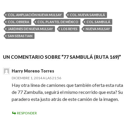
COL. AMPLIACIÓN NUEVA MULSAY
COL. NUEVA SAMBULÁ
COL. OBRERA
COL. PLANTEL DE MÉXICO
COL. SAMBULÁ
JARDINES DE NUEVA MULSAY
LOS REYES
NUEVA MULSAY
SAN SEBASTIAN
UN COMENTARIO SOBRE “77 SAMBULÁ (RUTA 169)”
Harry Moreno Torres
DICIEMBRE 1, 2014 A LAS 21:56
Hay otra línea de camiones que también oferta esta ruta
de 77 Zambulla, seguirá el mismo recorrido que esta? Su
paradero esta justo atrás de este camión de la imagen.
RESPONDER