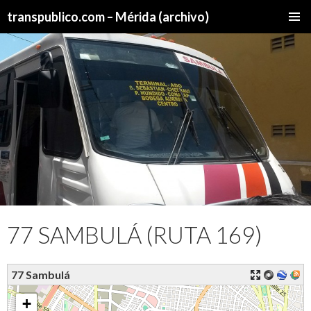
transpublico.com – Mérida (archivo)
SALTAR
MENÚ
AL
PRINCI
CONTENIDO
77 SAMBULÁ (RUTA 169)
77 Sambulá
+