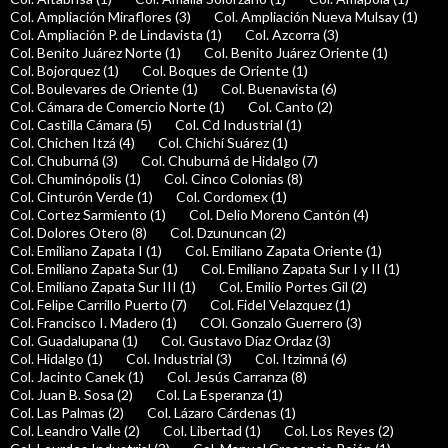
Col. Ampliación Miraflores (3)
Col. Ampliación Nueva Mulsay (1)
Col. Ampliación P. de Lindavista (1)
Col. Azcorra (3)
Col. Benito Juárez Norte (1)
Col. Benito Juárez Oriente (1)
Col. Bojorquez (1)
Col. Boques de Oriente (1)
Col. Boulevares de Oriente (1)
Col. Buenavista (6)
Col. Cámara de Comercio Norte (1)
Col. Canto (2)
Col. Castilla Cámara (5)
Col. Cd Industrial (1)
Col. Chichen Itzá (4)
Col. Chichí Suárez (1)
Col. Chuburná (3)
Col. Chuburná de Hidalgo (7)
Col. Chuminópolis (1)
Col. Cinco Colonias (8)
Col. Cinturón Verde (1)
Col. Cordomex (1)
Col. Cortez Sarmiento (1)
Col. Delio Moreno Cantón (4)
Col. Dolores Otero (8)
Col. Dzununcan (2)
Col. Emiliano Zapata I (1)
Col. Emiliano Zapata Oriente (1)
Col. Emiliano Zapata Sur (1)
Col. Emiliano Zapata Sur I y II (1)
Col. Emiliano Zapata Sur III (1)
Col. Emilio Portes Gil (2)
Col. Felipe Carrillo Puerto (7)
Col. Fidel Velazquez (1)
Col. Francisco I. Madero (1)
COl. Gonzalo Guerrero (3)
Col. Guadalupana (1)
Col. Gustavo Díaz Ordaz (3)
Col. Hidalgo (1)
Col. Industrial (3)
Col. Itzimná (6)
Col. Jacinto Canek (1)
Col. Jesús Carranza (8)
Col. Juan B. Sosa (2)
Col. La Esperanza (1)
Col. Las Palmas (2)
Col. Lázaro Cárdenas (1)
Col. Leandro Valle (2)
Col. Libertad (1)
Col. Los Reyes (2)