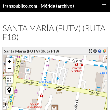
transpublico.com – Mérida (archivo)
SALTAR
MENÚ
AL
PRINCI
CONTENIDO
SANTA MARÍA (FUTV) (RUTA
F18)
Santa María (FUTV) (Ruta F18)
+
−