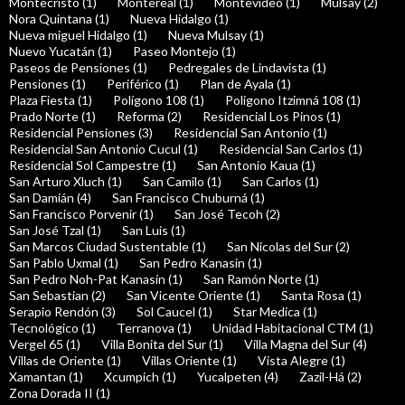
Montecristo (1)
Montereal (1)
Montevideo (1)
Mulsay (2)
Nora Quintana (1)
Nueva Hidalgo (1)
Nueva miguel Hidalgo (1)
Nueva Mulsay (1)
Nuevo Yucatán (1)
Paseo Montejo (1)
Paseos de Pensiones (1)
Pedregales de Lindavista (1)
Pensiones (1)
Periférico (1)
Plan de Ayala (1)
Plaza Fiesta (1)
Polígono 108 (1)
Poligono Itzimná 108 (1)
Prado Norte (1)
Reforma (2)
Residencial Los Pinos (1)
Residencial Pensiones (3)
Residencial San Antonio (1)
Residencial San Antonio Cucul (1)
Residencial San Carlos (1)
Residencial Sol Campestre (1)
San Antonio Kaua (1)
San Arturo Xluch (1)
San Camilo (1)
San Carlos (1)
San Damián (4)
San Francisco Chuburná (1)
San Francisco Porvenir (1)
San José Tecoh (2)
San José Tzal (1)
San Luis (1)
San Marcos Ciudad Sustentable (1)
San Nicolas del Sur (2)
San Pablo Uxmal (1)
San Pedro Kanasin (1)
San Pedro Noh-Pat Kanasín (1)
San Ramón Norte (1)
San Sebastian (2)
San Vicente Oriente (1)
Santa Rosa (1)
Serapio Rendón (3)
Sol Caucel (1)
Star Medica (1)
Tecnológico (1)
Terranova (1)
Unidad Habitacional CTM (1)
Vergel 65 (1)
Villa Bonita del Sur (1)
Villa Magna del Sur (4)
Villas de Oriente (1)
Villas Oriente (1)
Vista Alegre (1)
Xamantan (1)
Xcumpich (1)
Yucalpeten (4)
Zazil-Há (2)
Zona Dorada II (1)