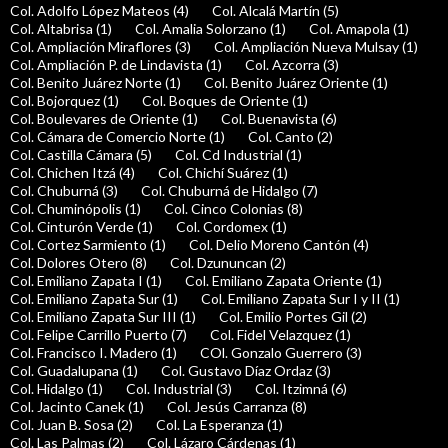
Col. Adolfo López Mateos (4)
Col. Alcalá Martín (5)
Col. Altabrisa (1)
Col. Amalia Solorzano (1)
Col. Amapola (1)
Col. Ampliación Miraflores (3)
Col. Ampliación Nueva Mulsay (1)
Col. Ampliación P. de Lindavista (1)
Col. Azcorra (3)
Col. Benito Juárez Norte (1)
Col. Benito Juárez Oriente (1)
Col. Bojorquez (1)
Col. Boques de Oriente (1)
Col. Boulevares de Oriente (1)
Col. Buenavista (6)
Col. Cámara de Comercio Norte (1)
Col. Canto (2)
Col. Castilla Cámara (5)
Col. Cd Industrial (1)
Col. Chichen Itzá (4)
Col. Chichí Suárez (1)
Col. Chuburná (3)
Col. Chuburná de Hidalgo (7)
Col. Chuminópolis (1)
Col. Cinco Colonias (8)
Col. Cinturón Verde (1)
Col. Cordomex (1)
Col. Cortez Sarmiento (1)
Col. Delio Moreno Cantón (4)
Col. Dolores Otero (8)
Col. Dzununcan (2)
Col. Emiliano Zapata I (1)
Col. Emiliano Zapata Oriente (1)
Col. Emiliano Zapata Sur (1)
Col. Emiliano Zapata Sur I y II (1)
Col. Emiliano Zapata Sur III (1)
Col. Emilio Portes Gil (2)
Col. Felipe Carrillo Puerto (7)
Col. Fidel Velazquez (1)
Col. Francisco I. Madero (1)
COl. Gonzalo Guerrero (3)
Col. Guadalupana (1)
Col. Gustavo Díaz Ordaz (3)
Col. Hidalgo (1)
Col. Industrial (3)
Col. Itzimná (6)
Col. Jacinto Canek (1)
Col. Jesús Carranza (8)
Col. Juan B. Sosa (2)
Col. La Esperanza (1)
Col. Las Palmas (2)
Col. Lázaro Cárdenas (1)