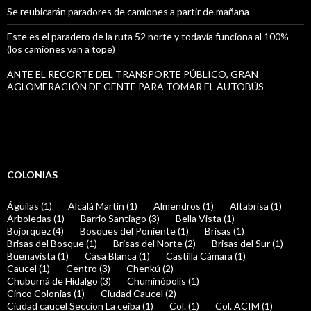
Se reubicarán paradores de camiones a partir de mañana
Este es el paradero de la ruta 52 norte y todavía funciona al 100%
(los camiones van a tope)
ANTE EL RECORTE DEL TRANSPORTE PÚBLICO, GRAN
AGLOMERACIÓN DE GENTE PARA TOMAR EL AUTOBÚS
COLONIAS
Águilas (1)
Alcalá Martín (1)
Almendros (1)
Altabrisa (1)
Arboledas (1)
Barrio Santiago (3)
Bella Vista (1)
Bojorquez (4)
Bosques del Poniente (1)
Brisas (1)
Brisas del Bosque (1)
Brisas del Norte (2)
Brisas del Sur (1)
Buenavista (1)
Casa Blanca (1)
Castilla Cámara (1)
Caucel (1)
Centro (3)
Chenkú (2)
Chuburná de Hidalgo (3)
Chuminópolis (1)
Cinco Colonias (1)
Ciudad Caucel (2)
Ciudad caucel Seccion La ceiba (1)
Col. (1)
Col. ACIM (1)