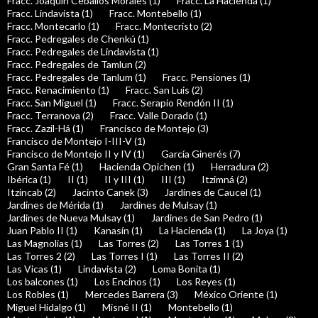
Fracc. Joaquin Ceballos Morales (1)
Fracc. La Hacienda (1)
Fracc. Lindavista (1)
Fracc. Montebello (1)
Fracc. Montecarlo (1)
Fracc. Montecristo (2)
Fracc. Pedregales de Chenkú (1)
Fracc. Pedregales de Lindavista (1)
Fracc. Pedregales de Tamlun (2)
Fracc. Pedregales de Tanlum (1)
Fracc. Pensiones (1)
Fracc. Renacimiento (1)
Fracc. San Luis (2)
Fracc. San Miguel (1)
Fracc. Serapio Rendón II (1)
Fracc. Terranova (2)
Fracc. Valle Dorado (1)
Fracc. Zazil-Há (1)
Francisco de Montejo (3)
Francisco de Montejo I-III-V (1)
Francisco de Montejo II y IV (1)
García Ginerés (7)
Gran Santa Fé (1)
Hacienda Opichen (1)
Herradura (2)
Ibérica (1)
II (1)
II y III (1)
III (1)
Itzimná (2)
Itzincab (2)
Jacinto Canek (3)
Jardines de Caucel (1)
Jardines de Mérida (1)
Jardines de Mulsay (1)
Jardines de Nueva Mulsay (1)
Jardines de San Pedro (1)
Juan Pablo II (1)
Kanasín (1)
La Hacienda (1)
La Joya (1)
Las Magnolias (1)
Las Torres (2)
Las Torres 1 (1)
Las Torres 2 (2)
Las Torres I (1)
Las Torres II (2)
Las Vicas (1)
Lindavista (2)
Loma Bonita (1)
Los balcones (1)
Los Encinos (1)
Los Reyes (1)
Los Robles (1)
Mercedes Barrera (3)
México Oriente (1)
Miguel Hidalgo (1)
Misné II (1)
Montebello (1)