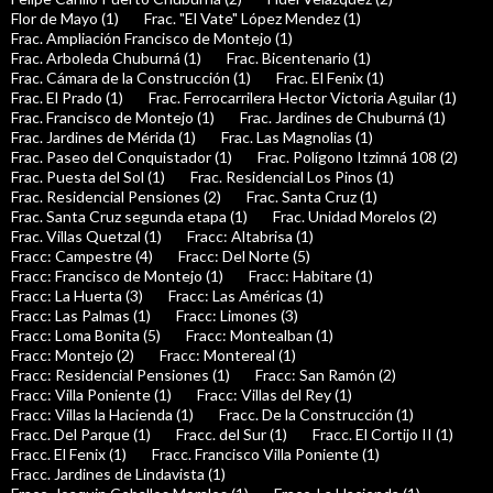
Flor de Mayo (1)
Frac. "El Vate" López Mendez (1)
Frac. Ampliación Francisco de Montejo (1)
Frac. Arboleda Chuburná (1)
Frac. Bicentenario (1)
Frac. Cámara de la Construcción (1)
Frac. El Fenix (1)
Frac. El Prado (1)
Frac. Ferrocarrilera Hector Victoria Aguilar (1)
Frac. Francisco de Montejo (1)
Frac. Jardines de Chuburná (1)
Frac. Jardines de Mérida (1)
Frac. Las Magnolias (1)
Frac. Paseo del Conquistador (1)
Frac. Polígono Itzimná 108 (2)
Frac. Puesta del Sol (1)
Frac. Residencial Los Pinos (1)
Frac. Residencial Pensiones (2)
Frac. Santa Cruz (1)
Frac. Santa Cruz segunda etapa (1)
Frac. Unidad Morelos (2)
Frac. Villas Quetzal (1)
Fracc: Altabrisa (1)
Fracc: Campestre (4)
Fracc: Del Norte (5)
Fracc: Francisco de Montejo (1)
Fracc: Habitare (1)
Fracc: La Huerta (3)
Fracc: Las Américas (1)
Fracc: Las Palmas (1)
Fracc: Limones (3)
Fracc: Loma Bonita (5)
Fracc: Montealban (1)
Fracc: Montejo (2)
Fracc: Montereal (1)
Fracc: Residencial Pensiones (1)
Fracc: San Ramón (2)
Fracc: Villa Poniente (1)
Fracc: Villas del Rey (1)
Fracc: Villas la Hacienda (1)
Fracc. De la Construcción (1)
Fracc. Del Parque (1)
Fracc. del Sur (1)
Fracc. El Cortijo II (1)
Fracc. El Fenix (1)
Fracc. Francisco Villa Poniente (1)
Fracc. Jardines de Lindavista (1)