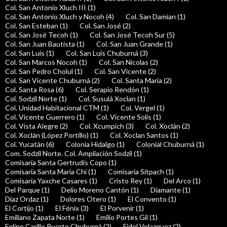
Col. San Antonio Xluch III (1)
Col. San Antonio Xluch y Nocoh (4)
Col. San Damian (1)
Col. San Esteban (1)
Col. San José (2)
Col. San José Tecoh (1)
Col. San José Tecoh Sur (5)
Col. San Juan Bautista (1)
Col. San Juan Grande (1)
Col. San Luis (1)
Col. San Luis Chuburná (3)
Col. San Marcos Nocoh (1)
Col. San Nicolas (2)
Col. San Pedro Cholul (1)
Col. San Vicente (2)
Col. San Vicente Chuburná (2)
Col. Santa María (2)
Col. Santa Rosa (6)
Col. Serapio Rendón (1)
Col. Sodzil Norte (1)
Col. Susulá Xoclan (1)
Col. Unidad Habitacional CTM (1)
Col. Vergel (1)
Col. Vicente Guerrero (1)
Col. Vicente Solís (1)
Col. Vista Alegre (2)
Col. Xcumpich (3)
Col. Xoclán (2)
Col. Xoclán (López Portillo) (1)
Col. Xoclan Santos (1)
Col. Yucatán (6)
Colonia Hidalgo (1)
Colonial Chuburná (1)
Com. Sodzil Norte. Col. Ampliación Sodzil (1)
Comisaría Santa Gertrudis Copo (1)
Comisaría Santa María Chí (1)
Comisaría Sitpach (1)
Comisaría Yaxche Casares (1)
Cristo Rey (1)
Del Arco (1)
Del Parque (1)
Delio Moreno Cantón (1)
Diamante (1)
Díaz Ordaz (1)
Dolores Otero (1)
El Convento (1)
El Cortijo (1)
El Fénix (3)
El Porvenir (1)
Emiliano Zapata Norte (1)
Emilio Portes Gil (1)
Felipe Carillo Puerto Chuburná (2)
Fidel Velazquez (2)