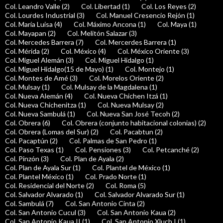
Col. Leandro Valle (2)
Col. Libertad (1)
Col. Los Reyes (2)
Col. Lourdes Industrial (3)
Col. Manuel Cresencio Rejón (1)
Col. María Luisa (4)
Col. Máximo Ancona (1)
Col. Maya (1)
Col. Mayapan (2)
Col. Melitón Salazar (3)
Col. Mercedes Barrera (7)
Col. Mercerdes Barrera (1)
Col. Mérida (2)
Col. México (4)
Col. México Oriente (3)
Col. Miguel Alemán (3)
Col. Miguel Hidalgo (1)
Col. Miguel Hidalgo(15 de Mayo) (1)
Col. Montejo (1)
Col. Montes de Amé (3)
Col. Morelos Oriente (2)
Col. Mulsay (1)
Col. Mulsay de la Magdalena (1)
Col. Nueva Alemán (4)
Col. Nueva Chichen Itzá (1)
Col. Nueva Chichenitza (1)
Col. Nueva Mulsay (2)
Col. Nueva Sambulá (1)
Col. Nueva San José Tecoh (2)
Col. Obrera (6)
Col. Obrera (conjunto habitacional colonias) (2)
Col. Obrera (Lomas del Sur) (2)
Col. Pacabtun (2)
Col. Pacaptún (2)
Col. Palmas de San Pedro (1)
Col. Paso Texas (1)
Col. Pensiones (3)
Col. Petcanché (2)
Col. Pinzón (3)
Col. Plan de Ayala (2)
Col. Plan de Ayala Sur (1)
Col. Plantel de México (1)
Col. Plantel México (1)
Col. Prado Norte (1)
Col. Residencial del Norte (2)
Col. Roma (5)
Col. Salvador Alvarado (1)
Col. Salvador Alvarado Sur (1)
Col. Sambulá (7)
Col. San Antonio Cinta (2)
Col. San Antonio Cucul (3)
Col. San Antonio Kaua (2)
Col. San Antonio Kaua II (1)
Col. San Antonio Xluch I (1)