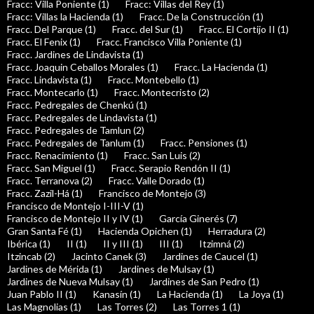
Fracc: Villa Poniente (1)
Fracc: Villas del Rey (1)
Fracc: Villas la Hacienda (1)
Fracc. De la Construcción (1)
Fracc. Del Parque (1)
Fracc. del Sur (1)
Fracc. El Cortijo II (1)
Fracc. El Fenix (1)
Fracc. Francisco Villa Poniente (1)
Fracc. Jardines de Lindavista (1)
Fracc. Joaquin Ceballos Morales (1)
Fracc. La Hacienda (1)
Fracc. Lindavista (1)
Fracc. Montebello (1)
Fracc. Montecarlo (1)
Fracc. Montecristo (2)
Fracc. Pedregales de Chenkú (1)
Fracc. Pedregales de Lindavista (1)
Fracc. Pedregales de Tamlun (2)
Fracc. Pedregales de Tanlum (1)
Fracc. Pensiones (1)
Fracc. Renacimiento (1)
Fracc. San Luis (2)
Fracc. San Miguel (1)
Fracc. Serapio Rendón II (1)
Fracc. Terranova (2)
Fracc. Valle Dorado (1)
Fracc. Zazil-Há (1)
Francisco de Montejo (3)
Francisco de Montejo I-III-V (1)
Francisco de Montejo II y IV (1)
García Ginerés (7)
Gran Santa Fé (1)
Hacienda Opichen (1)
Herradura (2)
Ibérica (1)
II (1)
II y III (1)
III (1)
Itzimná (2)
Itzincab (2)
Jacinto Canek (3)
Jardines de Caucel (1)
Jardines de Mérida (1)
Jardines de Mulsay (1)
Jardines de Nueva Mulsay (1)
Jardines de San Pedro (1)
Juan Pablo II (1)
Kanasín (1)
La Hacienda (1)
La Joya (1)
Las Magnolias (1)
Las Torres (2)
Las Torres 1 (1)