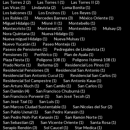
Las Torres 2 (2)
Las Torres I (1)
Las Torres II (2)
Las Vicas (1)
Lindavista (2)
Loma Bonita (1)
Los balcones (1)
Los Encinos (1)
Los Reyes (1)
Los Robles (1)
Mercedes Barrera (3)
México Oriente (1)
Miguel Hidalgo (1)
Misné II (1)
Montebello (1)
Montecristo (1)
Montereal (1)
Montevideo (1)
Mulsay (2)
Nora Quintana (1)
Nueva Hidalgo (1)
Nueva miguel Hidalgo (1)
Nueva Mulsay (1)
Nuevo Yucatán (1)
Paseo Montejo (1)
Paseos de Pensiones (1)
Pedregales de Lindavista (1)
Pensiones (1)
Periférico (1)
Plan de Ayala (1)
Plaza Fiesta (1)
Polígono 108 (1)
Poligono Itzimná 108 (1)
Prado Norte (1)
Reforma (2)
Residencial Los Pinos (1)
Residencial Pensiones (3)
Residencial San Antonio (1)
Residencial San Antonio Cucul (1)
Residencial San Carlos (1)
Residencial Sol Campestre (1)
San Antonio Kaua (1)
San Arturo Xluch (1)
San Camilo (1)
San Carlos (1)
San Damián (4)
San Francisco Chuburná (1)
San Francisco Porvenir (1)
San José Tecoh (2)
San José Tzal (1)
San Luis (1)
San Marcos Ciudad Sustentable (1)
San Nicolas del Sur (2)
San Pablo Uxmal (1)
San Pedro Kanasin (1)
San Pedro Noh-Pat Kanasín (1)
San Ramón Norte (1)
San Sebastian (2)
San Vicente Oriente (1)
Santa Rosa (1)
Serapio Rendón (3)
Sol Caucel (1)
Star Medica (1)