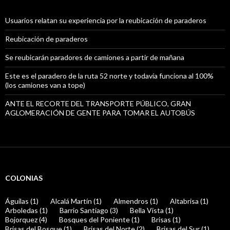
Usuarios relatan su experiencia por la reubicación de paraderos
Reubicación de paraderos
Se reubicarán paradores de camiones a partir de mañana
Este es el paradero de la ruta 52 norte y todavía funciona al 100%
(los camiones van a tope)
ANTE EL RECORTE DEL TRANSPORTE PÚBLICO, GRAN
AGLOMERACIÓN DE GENTE PARA TOMAR EL AUTOBÚS
COLONIAS
Águilas (1)
Alcalá Martín (1)
Almendros (1)
Altabrisa (1)
Arboledas (1)
Barrio Santiago (3)
Bella Vista (1)
Bojorquez (4)
Bosques del Poniente (1)
Brisas (1)
Brisas del Bosque (1)
Brisas del Norte (2)
Brisas del Sur (1)