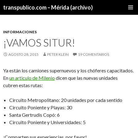
transpublico.com – Mérida (archivo)
SALTAR
MENÚ
AL
PRINCI
CONTENIDO
INFORMACIONES
¡VAMOS SITUR!
AGOSTO 28, 2015
PETER KLEIN
19 COMENTARIOS
Ya están los camiones supernuevos y los chóferes capacitados.
En
un articulo de Milenio
dicen que las nuevas unidades
cubren estas rutas:
Circuito Metropolitano: 20 unidades por cada sentido
Circuito Poniente y Playas: 30
Santa Gertrudis Copó: 6
Circuito Poniente y Universidades: 5
¡Comparten sus experiencias, por favor!