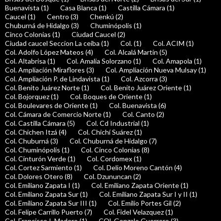
Buenavista (1)
Casa Blanca (1)
Castilla Cámara (1)
Caucel (1)
Centro (3)
Chenkú (2)
Chuburná de Hidalgo (3)
Chuminópolis (1)
Cinco Colonias (1)
Ciudad Caucel (2)
Ciudad caucel Seccion La ceiba (1)
Col. (1)
Col. ACIM (1)
Col. Adolfo López Mateos (4)
Col. Alcalá Martín (5)
Col. Altabrisa (1)
Col. Amalia Solorzano (1)
Col. Amapola (1)
Col. Ampliación Miraflores (3)
Col. Ampliación Nueva Mulsay (1)
Col. Ampliación P. de Lindavista (1)
Col. Azcorra (3)
Col. Benito Juárez Norte (1)
Col. Benito Juárez Oriente (1)
Col. Bojorquez (1)
Col. Boques de Oriente (1)
Col. Boulevares de Oriente (1)
Col. Buenavista (6)
Col. Cámara de Comercio Norte (1)
Col. Canto (2)
Col. Castilla Cámara (5)
Col. Cd Industrial (1)
Col. Chichen Itzá (4)
Col. Chichí Suárez (1)
Col. Chuburná (3)
Col. Chuburná de Hidalgo (7)
Col. Chuminópolis (1)
Col. Cinco Colonias (8)
Col. Cinturón Verde (1)
Col. Cordomex (1)
Col. Cortez Sarmiento (1)
Col. Delio Moreno Cantón (4)
Col. Dolores Otero (8)
Col. Dzununcan (2)
Col. Emiliano Zapata I (1)
Col. Emiliano Zapata Oriente (1)
Col. Emiliano Zapata Sur (1)
Col. Emiliano Zapata Sur I y II (1)
Col. Emiliano Zapata Sur III (1)
Col. Emilio Portes Gil (2)
Col. Felipe Carrillo Puerto (7)
Col. Fidel Velazquez (1)
Col. Francisco I. Madero (1)
COl. Gonzalo Guerrero (3)