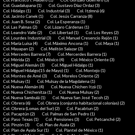
Col. Guadalupana (1)
Col. Gustavo Díaz Ordaz (3)
Col. Hidalgo (1)
Col. Industrial (3)
Col. Itzimná (6)
Col. Jacinto Canek (1)
Col. Jesús Carranza (8)
Col. Juan B. Sosa (2)
Col. La Esperanza (1)
Col. Las Palmas (2)
Col. Lázaro Cárdenas (1)
Col. Leandro Valle (2)
Col. Libertad (1)
Col. Los Reyes (2)
Col. Lourdes Industrial (3)
Col. Manuel Cresencio Rejón (1)
Col. María Luisa (4)
Col. Máximo Ancona (1)
Col. Maya (1)
Col. Mayapan (2)
Col. Melitón Salazar (3)
Col. Mercedes Barrera (7)
Col. Mercerdes Barrera (1)
Col. Mérida (2)
Col. México (4)
Col. México Oriente (3)
Col. Miguel Alemán (3)
Col. Miguel Hidalgo (1)
Col. Miguel Hidalgo(15 de Mayo) (1)
Col. Montejo (1)
Col. Montes de Amé (3)
Col. Morelos Oriente (2)
Col. Mulsay (1)
Col. Mulsay de la Magdalena (1)
Col. Nueva Alemán (4)
Col. Nueva Chichen Itzá (1)
Col. Nueva Chichenitza (1)
Col. Nueva Mulsay (2)
Col. Nueva Sambulá (1)
Col. Nueva San José Tecoh (2)
Col. Obrera (6)
Col. Obrera (conjunto habitacional colonias) (2)
Col. Obrera (Lomas del Sur) (2)
Col. Pacabtun (2)
Col. Pacaptún (2)
Col. Palmas de San Pedro (1)
Col. Paso Texas (1)
Col. Pensiones (3)
Col. Petcanché (2)
Col. Pinzón (3)
Col. Plan de Ayala (2)
Col. Plan de Ayala Sur (1)
Col. Plantel de México (1)