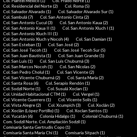
Col. Plantel México (1)
Col. Prado Norte (1)
Col. Residencial del Norte (2)
Col. Roma (5)
Col. Salvador Alvarado (1)
Col. Salvador Alvarado Sur (1)
Col. Sambulá (7)
Col. San Antonio Cinta (2)
Col. San Antonio Cucul (3)
Col. San Antonio Kaua (2)
Col. San Antonio Kaua II (1)
Col. San Antonio Xluch I (1)
Col. San Antonio Xluch III (1)
Col. San Antonio Xluch y Nocoh (4)
Col. San Damian (1)
Col. San Esteban (1)
Col. San José (2)
Col. San José Tecoh (1)
Col. San José Tecoh Sur (5)
Col. San Juan Bautista (1)
Col. San Juan Grande (1)
Col. San Luis (1)
Col. San Luis Chuburná (3)
Col. San Marcos Nocoh (1)
Col. San Nicolas (2)
Col. San Pedro Cholul (1)
Col. San Vicente (2)
Col. San Vicente Chuburná (2)
Col. Santa María (2)
Col. Santa Rosa (6)
Col. Serapio Rendón (1)
Col. Sodzil Norte (1)
Col. Susulá Xoclan (1)
Col. Unidad Habitacional CTM (1)
Col. Vergel (1)
Col. Vicente Guerrero (1)
Col. Vicente Solís (1)
Col. Vista Alegre (2)
Col. Xcumpich (3)
Col. Xoclán (2)
Col. Xoclán (López Portillo) (1)
Col. Xoclan Santos (1)
Col. Yucatán (6)
Colonia Hidalgo (1)
Colonial Chuburná (1)
Com. Sodzil Norte. Col. Ampliación Sodzil (1)
Comisaría Santa Gertrudis Copo (1)
Comisaría Santa María Chí (1)
Comisaría Sitpach (1)