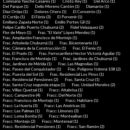
Comisaría Yaxche Casares (1)
Cristo Rey (1)
Del Arco (1)
Del Parque (1)
Delio Moreno Cantón (1)
Diamante (1)
Díaz Ordaz (1)
Dolores Otero (1)
El Convento (1)
El Cortijo (1)
El Fénix (3)
El Porvenir (1)
Emiliano Zapata Norte (1)
Emilio Portes Gil (1)
Felipe Carillo Puerto Chuburná (2)
Fidel Velazquez (2)
Flor de Mayo (1)
Frac. "El Vate" López Mendez (1)
Frac. Ampliación Francisco de Montejo (1)
Frac. Arboleda Chuburná (1)
Frac. Bicentenario (1)
Frac. Cámara de la Construcción (1)
Frac. El Fenix (1)
Frac. El Prado (1)
Frac. Ferrocarrilera Hector Victoria Aguilar (1)
Frac. Francisco de Montejo (1)
Frac. Jardines de Chuburná (1)
Frac. Jardines de Mérida (1)
Frac. Las Magnolias (1)
Frac. Paseo del Conquistador (1)
Frac. Polígono Itzimná 108 (2)
Frac. Puesta del Sol (1)
Frac. Residencial Los Pinos (1)
Frac. Residencial Pensiones (2)
Frac. Santa Cruz (1)
Frac. Santa Cruz segunda etapa (1)
Frac. Unidad Morelos (2)
Frac. Villas Quetzal (1)
Fracc: Altabrisa (1)
Fracc: Campestre (4)
Fracc: Del Norte (5)
Fracc: Francisco de Montejo (1)
Fracc: Habitare (1)
Fracc: La Huerta (3)
Fracc: Las Américas (1)
Fracc: Las Palmas (1)
Fracc: Limones (3)
Fracc: Loma Bonita (5)
Fracc: Montealban (1)
Fracc: Montejo (2)
Fracc: Montereal (1)
Fracc: Residencial Pensiones (1)
Fracc: San Ramón (2)